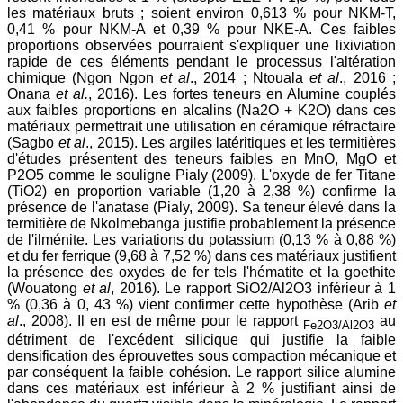
les matériaux bruts ; soient environ 0,613 % pour NKM-T,
0,41 % pour NKM-A et 0,39 % pour NKE-A. Ces faibles
proportions observées pourraient s'expliquer une lixiviation
rapide de ces éléments pendant le processus l'altération
chimique (Ngon Ngon
et al
., 2014 ; Ntouala
et al
., 2016 ;
Onana
et al.
, 2016). Les fortes teneurs en Alumine couplés
aux faibles proportions en alcalins (Na2O + K2O) dans ces
matériaux permettrait une utilisation en céramique réfractaire
(Sagbo
et al
., 2015). Les argiles latéritiques et les termitières
d'études présentent des teneurs faibles en MnO, MgO et
P2O5 comme le souligne Pialy (2009). L'oxyde de fer Titane
(TiO2) en proportion variable (1,20 à 2,38 %) confirme la
présence de l'anatase (Pialy, 2009). Sa teneur élevé dans la
termitière de Nkolmebanga justifie probablement la présence
de l'ilménite. Les variations du potassium (0,13 % à 0,88 %)
et du fer ferrique (9,68 à 7,52 %) dans ces matériaux justifient
la présence des oxydes de fer tels l'hématite et la goethite
(Wouatong
et al
, 2016). Le rapport SiO2/Al2O3 inférieur à 1
% (0,36 à 0, 43 %) vient confirmer cette hypothèse (Arib
et
al
., 2008). Il en est de même pour le rapport
au
Fe2O3/Al2O3
détriment de l'excédent silicique qui justifie la faible
densification des éprouvettes sous compaction mécanique et
par conséquent la faible cohésion. Le rapport silice alumine
dans ces matériaux est inférieur à 2 % justifiant ainsi de