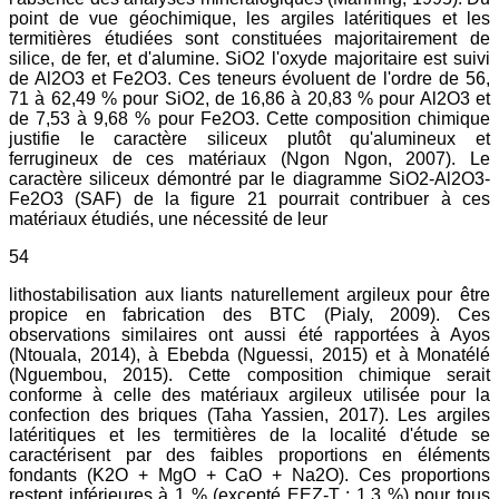
point de vue géochimique, les argiles latéritiques et les
termitières étudiées sont constituées majoritairement de
silice, de fer, et d'alumine. SiO2 l'oxyde majoritaire est suivi
de Al2O3 et Fe2O3. Ces teneurs évoluent de l'ordre de 56,
71 à 62,49 % pour SiO2, de 16,86 à 20,83 % pour Al2O3 et
de 7,53 à 9,68 % pour Fe2O3. Cette composition chimique
justifie le caractère siliceux plutôt qu'alumineux et
ferrugineux de ces matériaux (Ngon Ngon, 2007). Le
caractère siliceux démontré par le diagramme SiO2-Al2O3-
Fe2O3 (SAF) de la figure 21 pourrait contribuer à ces
matériaux étudiés, une nécessité de leur
54
lithostabilisation aux liants naturellement argileux pour être
propice en fabrication des BTC (Pialy, 2009). Ces
observations similaires ont aussi été rapportées à Ayos
(Ntouala, 2014), à Ebebda (Nguessi, 2015) et à Monatélé
(Nguembou, 2015). Cette composition chimique serait
conforme à celle des matériaux argileux utilisée pour la
confection des briques (Taha Yassien, 2017). Les argiles
latéritiques et les termitières de la localité d'étude se
caractérisent par des faibles proportions en éléments
fondants (K2O + MgO + CaO + Na2O). Ces proportions
restent inférieures à 1 % (excepté EEZ-T : 1,3 %) pour tous