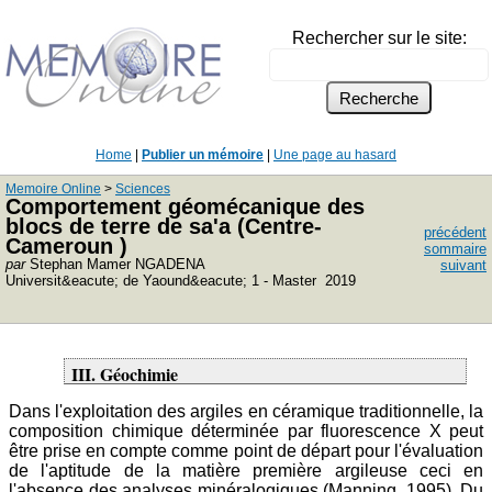
Rechercher sur le site:
Home
|
Publier un mémoire
|
Une page au hasard
Memoire Online
>
Sciences
Comportement géomécanique des
blocs de terre de sa'a (Centre-
précédent
Cameroun )
sommaire
par
Stephan Mamer NGADENA
suivant
Universit&eacute; de Yaound&eacute; 1 - Master 2019
III. Géochimie
Dans l'exploitation des argiles en céramique traditionnelle, la
composition chimique déterminée par fluorescence X peut
être prise en compte comme point de départ pour l'évaluation
de l'aptitude de la matière première argileuse ceci en
l'absence des analyses minéralogiques (Manning, 1995). Du