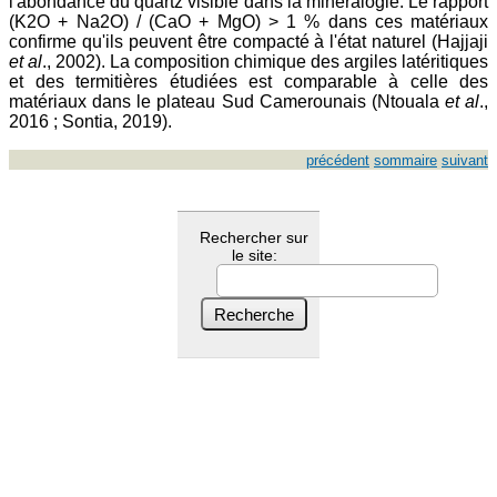
l'abondance du quartz visible dans la minéralogie. Le rapport
(K2O + Na2O) / (CaO + MgO) > 1 % dans ces matériaux
confirme qu'ils peuvent être compacté à l'état naturel (Hajjaji
et al
., 2002). La composition chimique des argiles latéritiques
et des termitières étudiées est comparable à celle des
matériaux dans le plateau Sud Camerounais (Ntouala
et al
.,
2016 ; Sontia, 2019).
précédent
sommaire
suivant
Rechercher sur
le site: