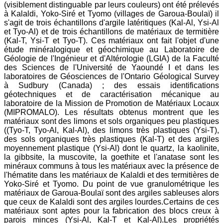
(visiblement distinguable par leurs couleurs) ont été prélevés
à Kalaldi, Yoko-Siré et Tyomo (villages de Garoua-Boulaï) il
s'agit de trois échantillons d'argile latéritiques (Kal-Al, Ysi-Al
et Tyo-Al) et de trois échantillons de matériaux de termitière
(Kal-T, Ysi-T et Tyo-T). Ces matériaux ont fait l'objet d'une
étude minéralogique et géochimique au Laboratoire de
Géologie de l'Ingénieur et d'Altérologie (LGIA) de la Faculté
des Sciences de l'Université de Yaoundé I et dans les
laboratoires de Géosciences de l'Ontario Géological Survey
à Sudbury (Canada) ; des essais identifications
géotechniques et de caractérisation mécanique au
laboratoire de la Mission de Promotion de Matériaux Locaux
(MIPROMALO). Les résultats obtenus montrent que les
matériaux sont des limons et sols organiques peu plastiques
((Tyo-T, Tyo-Al, Kal-Al), des limons très plastiques (Ysi-T),
des sols organiques très plastiques (Kal-T) et des argiles
moyennement plastique (Ysi-Al) dont le quartz, la kaolinite,
la gibbsite, la muscovite, la goethite et l'anatase sont les
minéraux communs à tous les matériaux avec la présence de
l'hématite dans les matériaux de Kalaldi et des termitières de
Yoko-Siré et Tyomo. Du point de vue granulométrique les
matériaux de Garoua-Boulaï sont des argiles sableuses alors
que ceux de Kalaldi sont des argiles lourdes.Certains de ces
matériaux sont aptes pour la fabrication des blocs creux à
parois minces (Ysi-Al, Kal-T et Kal-Al).Les propriétés