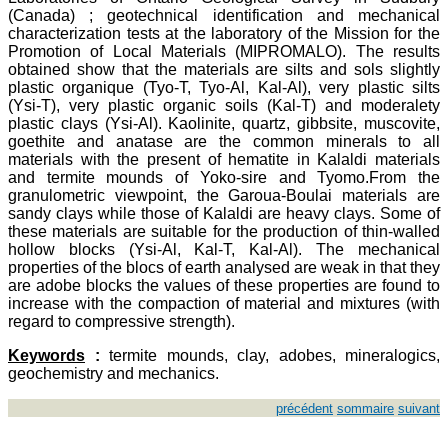
(Canada) ; geotechnical identification and mechanical
characterization tests at the laboratory of the Mission for the
Promotion of Local Materials (MIPROMALO). The results
obtained show that the materials are silts and sols slightly
plastic organique (Tyo-T, Tyo-Al, Kal-Al), very plastic silts
(Ysi-T), very plastic organic soils (Kal-T) and moderalety
plastic clays (Ysi-Al). Kaolinite, quartz, gibbsite, muscovite,
goethite and anatase are the common minerals to all
materials with the present of hematite in Kalaldi materials
and termite mounds of Yoko-sire and Tyomo.From the
granulometric viewpoint, the Garoua-Boulai materials are
sandy clays while those of Kalaldi are heavy clays. Some of
these materials are suitable for the production of thin-walled
hollow blocks (Ysi-Al, Kal-T, Kal-Al). The mechanical
properties of the blocs of earth analysed are weak in that they
are adobe blocks the values of these properties are found to
increase with the compaction of material and mixtures (with
regard to compressive strength).
Keywords
:
termite mounds, clay, adobes, mineralogics,
geochemistry and mechanics.
précédent
sommaire
suivant