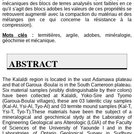
mécaniques des blocs de terres analysés sont faibles en ce
qu'il s'agit des blocs adobes les valeurs de ces propriétés se
retrouvent augmenté avec la compaction du matériau et des
mélanges (en ce qui concerne la résistance à la
compression).
Mots clés
:
termitières, argile, adobes, minéralogie,
géochimie et mécanique.
ABSTRACT
The Kalaldi region is located in the vast Adamawa plateau
and that of Garoua -Boulai is in the South Cameroon plateau.
Six material samples (visibly distinguishable by their colors)
have been collected at Kalaldi, Yoko-Sire and Tyomo
(Garoua-Boulai villages), these are 03 lateritic clay samples
(Kal-Al, Ysi-Al, Tyo-Al) and 03 termite mound samples (Kal-T,
Ysi-T, Tyo-T).These materials have been the subject of a
mineralogical and geochimical stydy at the Laboratory of
Engineering Geological ans Alterologic (LGIA) of the Faculty
of Sciences of the University of Yaounde I and in the
Laboratories of Ontario Geological Survey in Sudbury