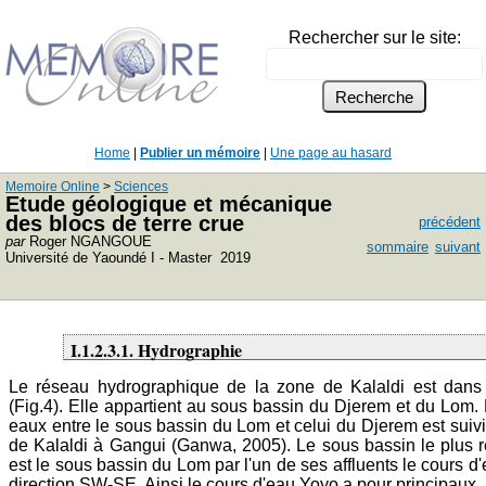
Rechercher sur le site:
Home
|
Publier un mémoire
|
Une page au hasard
Memoire Online
>
Sciences
Etude géologique et mécanique
des blocs de terre crue
précédent
par
Roger NGANGOUE
sommaire
suivant
Université de Yaoundé I - Master 2019
I.1.2.3.1. Hydrographie
Le réseau hydrographique de la zone de Kalaldi est dans 
(Fig.4). Elle appartient au sous bassin du Djerem et du Lom.
eaux entre le sous bassin du Lom et celui du Djerem est suivie
de Kalaldi à Gangui (Ganwa, 2005). Le sous bassin le plus r
est le sous bassin du Lom par l'un de ses affluents le cours d
direction SW-SE. Ainsi le cours d'eau Yoyo a pour principaux