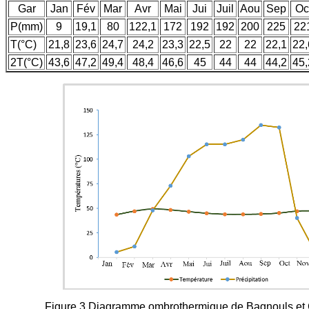
Gar
Jan
Fév
Mar
Avr
Mai
Jui
Juil
Aou
Sep
Oc
P(mm)
9
19,1
80
122,1
172
192
192
200
225
22
T(°C)
21,8
23,6
24,7
24,2
23,3
22,5
22
22
22,1
22,
2T(°C)
43,6
47,2
49,4
48,4
46,6
45
44
44
44,2
45,
Figure 3.Diagramme ombrothermique de Bagnouls et