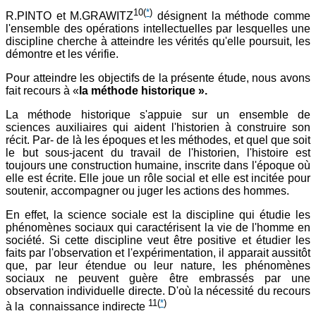
10
(
*
)
R.PINTO et M.GRAWITZ
désignent la méthode comme
l'ensemble des opérations intellectuelles par lesquelles une
discipline cherche à atteindre les vérités qu'elle poursuit, les
démontre et les vérifie.
Pour atteindre les objectifs de la présente étude, nous avons
fait recours à «
la méthode historique ».
La méthode historique s'appuie sur un ensemble de
sciences auxiliaires qui aident l'historien à construire son
récit. Par- de là les époques et les méthodes, et quel que soit
le but sous-jacent du travail de l'historien, l'histoire est
toujours une construction humaine, inscrite dans l'époque où
elle est écrite. Elle joue un rôle social et elle est incitée pour
soutenir, accompagner ou juger les actions des hommes.
En effet, la science sociale est la discipline qui étudie les
phénomènes sociaux qui caractérisent la vie de l'homme en
société. Si cette discipline veut être positive et étudier les
faits par l'observation et l'expérimentation, il apparait aussitôt
que, par leur étendue ou leur nature, les phénomènes
sociaux ne peuvent guère être embrassés par une
observation individuelle directe. D'où la nécessité du recours
11
(
*
)
à la connaissance indirecte