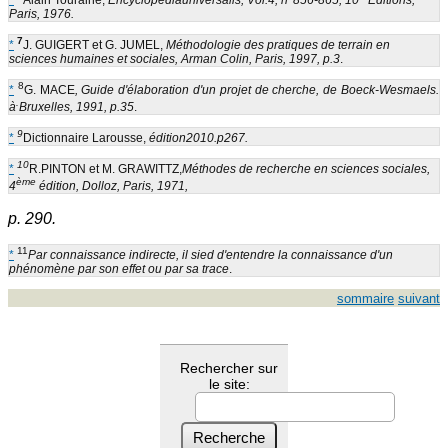
*
Alain Touraine,
Encyclopediauniversalis, Vol.4, n°856-865, 10
Editions,
Paris, 1976.
7
*
J. GUIGERT et G. JUMEL,
Méthodologie des pratiques de terrain en
sciences humaines et sociales, Arman Colin, Paris, 1997, p.3
.
8
*
G. MACE
, Guide d'élaboration d'un projet de cherche, de Boeck-Wesmaels.
.
à
Bruxelles, 1991, p.35
.
9
*
Dictionnaire Larousse,
édition2010.p267.
10
*
R.PINTON et M. GRAWITTZ,
Méthodes de recherche en sciences sociales,
ème
4
édition, Dolloz, Paris, 1971,
p. 290.
11
*
Par connaissance indirecte, il sied d'entendre la connaissance d'un
phénomène par son effet ou par sa trace
.
sommaire
suivant
Rechercher sur
le site: