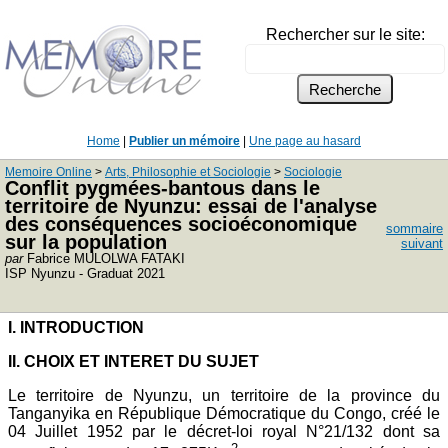
Rechercher sur le site:
Home
|
Publier un mémoire
|
Une page au hasard
Memoire Online
>
Arts, Philosophie et Sociologie
>
Sociologie
Conflit pygmées-bantous dans le
territoire de Nyunzu: essai de l'analyse
des conséquences socioéconomique
sommaire
sur la population
suivant
par
Fabrice MULOLWA FATAKI
ISP Nyunzu - Graduat 2021
I. INTRODUCTION
II. CHOIX ET INTERET DU SUJET
Le territoire de Nyunzu, un territoire de la province du
Tanganyika en République Démocratique du Congo, créé le
04 Juillet 1952 par le décret-loi royal N°21/132 dont sa