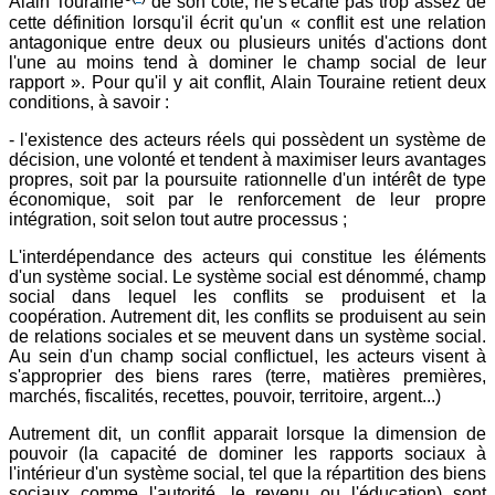
Alain Touraine
de son coté, ne s'écarte pas trop assez de
cette définition lorsqu'il écrit qu'un « conflit est une relation
antagonique entre deux ou plusieurs unités d'actions dont
l'une au moins tend à dominer le champ social de leur
rapport ». Pour qu'il y ait conflit, Alain Touraine retient deux
conditions, à savoir :
- l'existence des acteurs réels qui possèdent un système de
décision, une volonté et tendent à maximiser leurs avantages
propres, soit par la poursuite rationnelle d'un intérêt de type
économique, soit par le renforcement de leur propre
intégration, soit selon tout autre processus ;
L'interdépendance des acteurs qui constitue les éléments
d'un système social. Le système social est dénommé, champ
social dans lequel les conflits se produisent et la
coopération. Autrement dit, les conflits se produisent au sein
de relations sociales et se meuvent dans un système social.
Au sein d'un champ social conflictuel, les acteurs visent à
s'approprier des biens rares (terre, matières premières,
marchés, fiscalités, recettes, pouvoir, territoire, argent...)
Autrement dit, un conflit apparait lorsque la dimension de
pouvoir (la capacité de dominer les rapports sociaux à
l'intérieur d'un système social, tel que la répartition des biens
sociaux comme l'autorité, le revenu ou l'éducation) sont