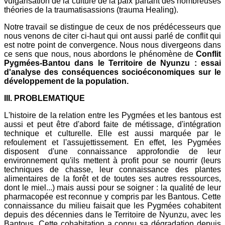
vulgarisation de la culture de la paix partant des nombreuses
théories de la traumatisassions (trauma Healing).
Notre travail se distingue de ceux de nos prédécesseurs que
nous venons de citer ci-haut qui ont aussi parlé de conflit qui
est notre point de convergence. Nous nous divergeons dans
ce sens que nous, nous abordons le phénomène de
Conflit
Pygmées-Bantou dans le Territoire de Nyunzu : essai
d'analyse des conséquences socioéconomiques sur le
développement de la population.
III. PROBLEMATIQUE
L'histoire de la relation entre les Pygmées et les bantous est
aussi et peut être d'abord faite de métissage, d'intégration
technique et culturelle. Elle est aussi marquée par le
refoulement et l'assujettissement. En effet, les Pygmées
disposent d'une connaissance approfondie de leur
environnement qu'ils mettent à profit pour se nourrir (leurs
techniques de chasse, leur connaissance des plantes
alimentaires de la forêt et de toutes ses autres ressources,
dont le miel...) mais aussi pour se soigner : la qualité de leur
pharmacopée est reconnue y compris par les Bantous. Cette
connaissance du milieu faisait que les Pygmées cohabitent
depuis des décennies dans le Territoire de Nyunzu, avec les
Bantous. Cette cohabitation a connu sa dégradation depuis