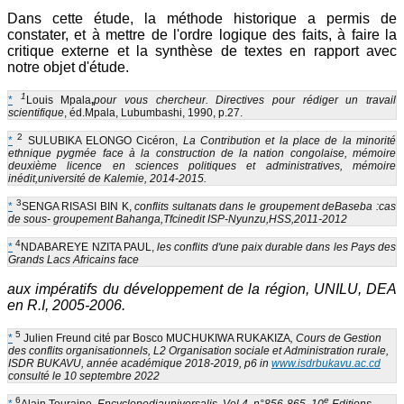
Dans cette étude, la méthode historique a permis de
constater, et à mettre de l'ordre logique des faits, à faire la
critique externe et la synthèse de textes en rapport avec
notre objet d'étude.
1
*
Louis Mpala
,
pour vous chercheur. Directives pour rédiger un travail
scientifique
, éd.Mpala, Lubumbashi, 1990, p.27.
2
*
SULUBIKA ELONGO Cicéron,
La Contribution et la place de la minorité
ethnique pygmée face à la construction de la nation congolaise, mémoire
deuxième licence en sciences politiques et administratives, mémoire
inédit,université de Kalemie, 2014-2015.
3
*
SENGA RISASI BIN K,
conflits sultanats dans le groupement deBaseba :cas
de sous- groupement Bahanga,Tfcinedit ISP-Nyunzu,HSS,2011-2012
4
*
NDABAREYE NZITA PAUL,
les conflits d'une paix durable dans les Pays des
Grands Lacs Africains face
aux impératifs du développement de la région, UNILU, DEA
en R.I, 2005-2006.
5
*
Julien Freund cité par Bosco MUCHUKIWA RUKAKIZA
, Cours de Gestion
des conflits organisationnels, L2 Organisation sociale et Administration rurale,
ISDR BUKAVU, année académique 2018-2019, p6 in
www.isdrbukavu.ac.cd
consulté le 10 septembre 2022
6
e