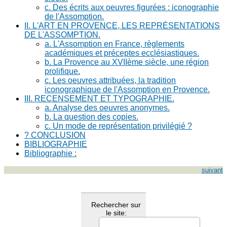
c. Des écrits aux oeuvres figurées : iconographie
de l'Assomption.
II. L'ART EN PROVENCE, LES REPRÉSENTATIONS
DE L'ASSOMPTION.
a. L'Assomption en France, règlements
académiques et préceptes ecclésiastiques.
b. La Provence au XVIIème siècle, une région
prolifique.
c. Les oeuvres attribuées, la tradition
iconographique de l'Assomption en Provence.
III. RECENSEMENT ET TYPOGRAPHIE.
a. Analyse des oeuvres anonymes.
b. La question des copies.
c. Un mode de représentation privilégié ?
? CONCLUSION
BIBLIOGRAPHIE
Bibliographie :
suivant
Rechercher sur
le site: