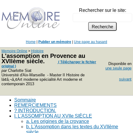
Rechercher sur le site:
Home
|
Publier un mémoire
|
Une page au hasard
Memoire Online
>
Histoire
L'assomption en Provence au
XVIIème siècle.
( Télécharger le fichier
Disponible en
original )
une seule page
par
Charlotte Siat
Université d'Aix-Marseille - Master II Histoire de
suivant
là¢â‚¬â„¢Art moderne spécialité Art moderne et
contemporain 2013
Sommaire
REMERCIEMENTS
? INTRODUCTION.
I. L'ASSOMPTION AU XVIIe SIÈCLE
a. Les origines de la croyance
b. L'Assomption dans les textes du XVIIème
siècle.