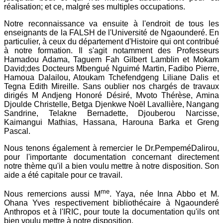
réalisation; et ce, malgré ses multiples occupations.
Notre reconnaissance va ensuite à l'endroit de tous les
enseignants de la FALSH de l'Université de Ngaounderé. En
particulier, à ceux du département d'Histoire qui ont contribué
à notre formation. Il s'agit notamment des Professeurs
Hamadou Adama, Taguem Fah Gilbert Lamblin et Mokam
David;des Docteurs Mbengué Nguimé Martin, Fadibo Pierre,
Hamoua Dalailou, Atoukam Tchefendgeng Liliane Dalis et
Tegna Edith Mireille. Sans oublier nos chargés de travaux
dirigés M Andjeng Honoré Désiré, Mvoto Thérèse, Amina
Djoulde Christelle, Betga Djenkwe Noël Lavallière, Nangang
Sandrine, Telakne Bernadette, Djouberou Narcisse,
Kaimangui Mathias, Hassana, Harouna Barka et Greng
Pascal.
Nous tenons également à remercier le Dr.PempeméDalirou,
pour l'importante documentation concernant directement
notre thème qu'il a bien voulu mettre à notre disposition. Son
aide a été capitale pour ce travail.
me
Nous remercions aussi M
. Yaya, née Inna Abbo et M.
Ohana Yves respectivement bibliothécaire à Ngaounderé
Anthropos et à l'IRIC, pour toute la documentation qu'ils ont
bien voulu mettre à notre disposition.