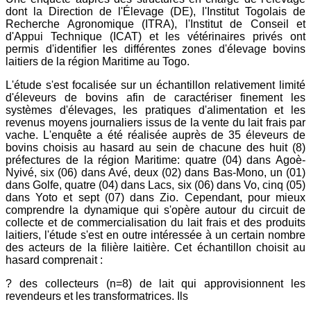
dont la Direction de l'Élevage (DE), l'Institut Togolais de
Recherche Agronomique (ITRA), l'Institut de Conseil et
d'Appui Technique (ICAT) et les vétérinaires privés ont
permis d'identifier les différentes zones d'élevage bovins
laitiers de la région Maritime au Togo.
L'étude s'est focalisée sur un échantillon relativement limité
d'éleveurs de bovins afin de caractériser finement les
systèmes d'élevages, les pratiques d'alimentation et les
revenus moyens journaliers issus de la vente du lait frais par
vache. L'enquête a été réalisée auprès de 35 éleveurs de
bovins choisis au hasard au sein de chacune des huit (8)
préfectures de la région Maritime: quatre (04) dans Agoè-
Nyivé, six (06) dans Avé, deux (02) dans Bas-Mono, un (01)
dans Golfe, quatre (04) dans Lacs, six (06) dans Vo, cinq (05)
dans Yoto et sept (07) dans Zio. Cependant, pour mieux
comprendre la dynamique qui s'opère autour du circuit de
collecte et de commercialisation du lait frais et des produits
laitiers, l'étude s'est en outre intéressée à un certain nombre
des acteurs de la filière laitière. Cet échantillon choisit au
hasard comprenait :
? des collecteurs (n=8) de lait qui approvisionnent les
revendeurs et les transformatrices. Ils