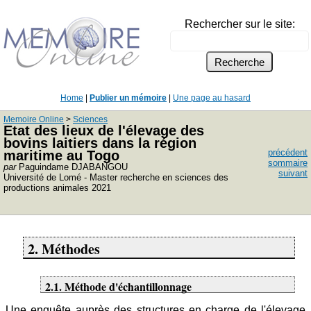
Rechercher sur le site:
Home
|
Publier un mémoire
|
Une page au hasard
Memoire Online
>
Sciences
Etat des lieux de l'élevage des
bovins laitiers dans la région
précédent
maritime au Togo
sommaire
par
Paguindame DJABANGOU
suivant
Université de Lomé - Master recherche en sciences des
productions animales 2021
2. Méthodes
2.1. Méthode d'échantillonnage
Une enquête auprès des structures en charge de l'élevage