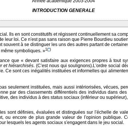
Année académique 2003-2004
INTRODUCTION GENERALE
ocial. Ils en sont constitutifs et régissent continuellement sa c
 de leur loi. Ce n'est pas sans raison que Pierre Bourdieu souti
t souvent à se distinguer les uns des autres partant de certaine
1
(
*
)
 ou même symboliques. »
nce que « devant satisfaire aux exigences propres à tout sys
r et hiérarchisés
. (C'est nous qui soulignons).L'ordre social déc
. Ce sont ces inégalités instituées et informelles qui alimenten
 pas seulement instituées, mais aussi intériorisées, vécues, p
dienne par des classements différentiels des individus dans d
tive, des individus à des status sociaux (inférieur ou supérieur),
es sont définies, évaluées et distinguées sur l'échelle de val
nt, ou encore de plus grande valeur de l'opinion publique. C
our lesquels les agents sociaux s'engagent dans le jeu social.