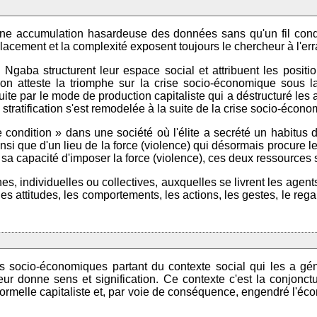
d'une accumulation hasardeuse des données sans qu'un fil cond
elacement et la complexité exposent toujours le chercheur à l'er
aba structurent leur espace social et attribuent les position
tion atteste la triomphe sur la crise socio-économique sous l
nduite par le mode de production capitaliste qui a déstructuré les
stratification s'est remodelée à la suite de la crise socio-écon
e condition » dans une société où l'élite a secrété un habitus
insi que d'un lieu de la force (violence) qui désormais procure l
t à sa capacité d'imposer la force (violence), ces deux ressources 
nnes, individuelles ou collectives, auxquelles se livrent les age
es attitudes, les comportements, les actions, les gestes, le regar
 socio-économiques partant du contexte social qui les a géné
 leur donne sens et signification. Ce contexte c'est la conjon
e formelle capitaliste et, par voie de conséquence, engendré l'é