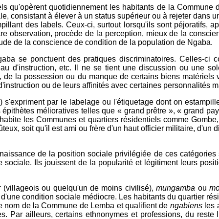
iels qu'opèrent quotidiennement les habitants de la Commune 
iale, consistant à élever à un status supérieur ou à rejeter dans
illant des labels. Ceux-ci, surtout lorsqu'ils sont péjoratifs, 
e observation, procède de la perception, mieux de la conscience
l'étude de la conscience de condition de la population de Ngaba.
Ngaba se ponctuent des pratiques discriminatoires. Celles-ci
iveau d'instruction, etc. Il ne se tient une discussion ou une 
nce, de la possession ou du manque de certains biens matériels
 d'instruction ou de leurs affinités avec certaines personnalités 
s) s'expriment par le labelage ou l'étiquetage dont on estampil
épithètes mélioratives telles que « grand prêtre », « grand pa
soit habite les Communes et quartiers résidentiels comme Gomb
eux, soit qu'il est ami ou frère d'un haut officier militaire, d'un
nnaissance de la position sociale privilégiée de ces catégories 
e sociale. Ils jouissent de la popularité et légitiment leurs pos
r
(villageois ou quelqu'un de moins civilisé),
mungamba
ou
mo
ens d'une condition sociale médiocre. Les habitants du quartier 
même nom de la Commune de Lemba et qualifient de
ngabiens
les 
. Par ailleurs, certains ethnonymes et professions, du reste lic