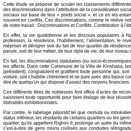
Cette étude se prépose de scruter les classements différent
des discriminations dans l'attribution de la considération soc
sociaux sur base de leur « poids social », et ce en les estamp
souvent en conflits. Ces discriminations, comme le relève notr
de notre travail : Discriminations et Conflits. Contribution à 
En effet, la vie quotidienne et les discours populaires à 
profession, la résidence, l'habillement, l'alimentation, le n
mépriser et dénigrer soit du fait de leur quartier de réside
parure, soit de leur métier, de leur style de vie, de leur niveau
En fait, les discriminations statutaires (ou socio-économique
les affecte. Dans cette Commune de la Ville de Kinshasa, les 
(président), congratulent et gratifient toute personne qui, 
voiture, soit s'habille chèrement et se pare avec des bijoux coût
dire de quelqu'un qui dispose d'assez des moyens financiers.
Ces différents titres de noblesses font office d'actes de reco
saisissent toute opportunité pour faire étalage de leur réussit
libéralités exhibitionnistes.
Par contre, le labelage péjoratif tel que
mohuta
ou
mbokatie
status inférieur, les résidants de certains quartiers ou les g
quartier, qu'ils appellent Righini II, prolonge un autre du 
c'est-à-dire de gens moins civilisés aux conduites rétrogrades