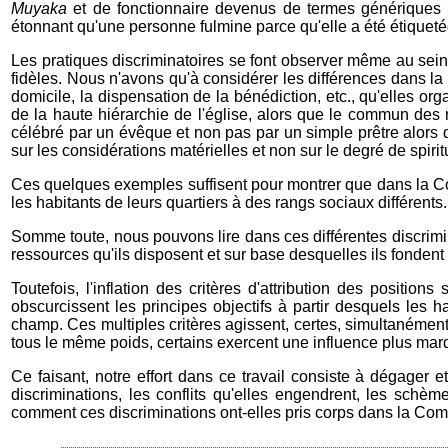
Muyaka
et de fonctionnaire devenus de termes génériques po
étonnant qu'une personne fulmine parce qu'elle a été étiqueté
Les pratiques discriminatoires se font observer même au sein 
fidèles. Nous n'avons qu'à considérer les différences dans la c
domicile, la dispensation de la bénédiction, etc., qu'elles or
de la haute hiérarchie de l'église, alors que le commun des 
célébré par un évêque et non pas par un simple prêtre alors 
sur les considérations matérielles et non sur le degré de spiritu
Ces quelques exemples suffisent pour montrer que dans la Co
les habitants de leurs quartiers à des rangs sociaux différents.
Somme toute, nous pouvons lire dans ces différentes discrimin
ressources qu'ils disposent et sur base desquelles ils fondent
Toutefois, l'inflation des critères d'attribution des positions
obscurcissent les principes objectifs à partir desquels les 
champ. Ces multiples critères agissent, certes, simultanément
tous le même poids, certains exercent une influence plus mar
Ce faisant, notre effort dans ce travail consiste à dégager e
discriminations, les conflits qu'elles engendrent, les schème
comment ces discriminations ont-elles pris corps dans la Co