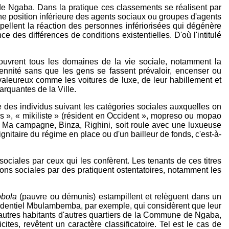
de Ngaba. Dans la pratique ces classements se réalisent par
 une position inférieure des agents sociaux ou groupes d'agents
appellent la réaction des personnes infériorisées qui dégénère
 des différences de conditions existentielles. D'où l'intitulé
 couvrent tous les domaines de la vie sociale, notamment la
solennité sans que les gens se fassent prévaloir, encenser ou
 valeureux comme les voitures de luxe, de leur habillement et
marquantes de la Ville.
le des individus suivant les catégories sociales auxquelles on
ys », « mikiliste » (résident en Occident », mopreso ou mopao
e, Ma campagne, Binza, Righini, soit roule avec une luxueuse
 dignitaire du régime en place ou d'un bailleur de fonds, c'est-à-
sociales par ceux qui les confèrent. Les tenants de ces titres
itions sociales par des pratiquent ostentatoires, notamment les
bola
(pauvre ou démunis) estampillent et relèguent dans un
résidentiel Mbulambemba, par exemple, qui considèrent que leur
autres habitants d'autres quartiers de la Commune de Ngaba,
ites, revêtent un caractère classificatoire. Tel est le cas de