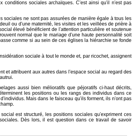
conditions sociales archaïques. C'est ainsi qu'il n'est pas
ons sociales ne sont pas assurées de manière égale à tous les
uil ou d'une maternité, les visites et les veillées de prière à
ocial élevé bénéficient de l'attention particulière et soutenue
trouvent normal que le mariage d'une haute personnalité soit
passe comme si au sein de ces églises la hiérarchie se fonde
ération sociale à tout le monde et, par ricochet, assignent
nt et attribuent aux autres dans l'espace social au regard des
autrui.
abelages aussi bien mélioratifs que péjoratifs ci-haut décrits,
 déterminent les positions ou les rangs des individus dans ce
individus. Mais dans le faisceau qu'ils forment, ils n'ont pas
 champ.
 social est structuré, les positions sociales qu'expriment ces
sociales. Dès lors, il est question dans ce travail de savoir