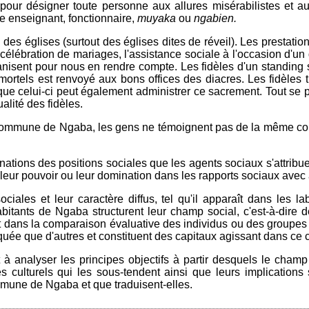
ur désigner toute personne aux allures misérabilistes et aux 
e enseignant, fonctionnaire,
muyaka
ou
ngabien.
des églises (surtout des églises dites de réveil). Les prestati
élébration de mariages, l'assistance sociale à l'occasion d'un de
ganisent pour nous en rendre compte. Les fidèles d'un standing s
mortels est renvoyé aux bons offices des diacres. Les fidèles 
que celui-ci peut également administrer ce sacrement. Tout se 
alité des fidèles.
mmune de Ngaba, les gens ne témoignent pas de la même consid
ations des positions sociales que les agents sociaux s'attribue
 leur pouvoir ou leur domination dans les rapports sociaux avec 
 sociales et leur caractère diffus, tel qu'il apparaît dans les l
habitants de Ngaba structurent leur champ social, c'est-à-dire
 dans la comparaison évaluative des individus ou des groupes d'
quée que d'autres et constituent des capitaux agissant dans ce
t à analyser les principes objectifs à partir desquels le champ
s culturels qui les sous-tendent ainsi que leurs implications 
mmune de Ngaba et que traduisent-elles.