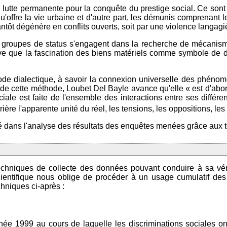
lutte permanente pour la conquête du prestige social. Ce sont d
offre la vie urbaine et d'autre part, les démunis comprenant le
antôt dégénère en conflits ouverts, soit par une violence langagi
 groupes de status s'engagent dans la recherche de mécanisme
e que la fascination des biens matériels comme symbole de dist
de dialectique, à savoir la connexion universelle des phénomèn
de cette méthode, Loubet Del Bayle avance qu'elle « est d'abord
iale est faite de l'ensemble des interactions entre ses différe
ière l'apparente unité du réel, les tensions, les oppositions, les c
dé dans l'analyse des résultats des enquêtes menées grâce aux t
techniques de collecte des données pouvant conduire à sa vér
ientifique nous oblige de procéder à un usage cumulatif des 
hniques ci-après :
née 1999 au cours de laquelle les discriminations sociales ont 