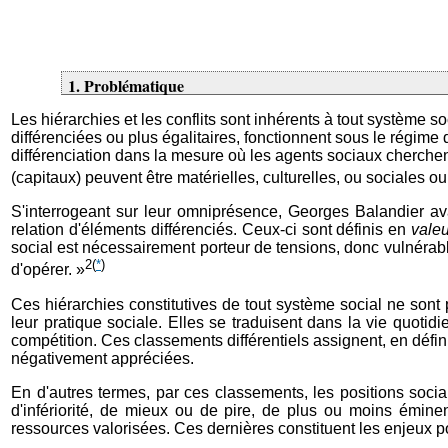
1. Problématique
Les hiérarchies et les conflits sont inhérents à tout système s
différenciées ou plus égalitaires, fonctionnent sous le régime
différenciation dans la mesure où les agents sociaux cherchen
(capitaux) peuvent être matérielles, culturelles, ou sociales
S'interrogeant sur leur omniprésence, Georges Balandier ava
relation d'éléments différenciés. Ceux-ci sont définis en
valeu
social est nécessairement porteur de tensions, donc vulnérable
2
(
*
)
d'opérer. »
Ces hiérarchies constitutives de tout système social ne sont
leur pratique sociale. Elles se traduisent dans la vie quoti
compétition. Ces classements différentiels assignent, en défini
négativement appréciées.
En d'autres termes, par ces classements, les positions social
d'infériorité, de mieux ou de pire, de plus ou moins émine
ressources valorisées. Ces dernières constituent les enjeux p