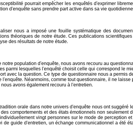
susceptibilité pourrait empêcher les enquêtés d'exprimer libre
tion d'enquête sans prendre part active dans sa vie quotidienne
iser nous a imposé une fouille systématique des documents é
ons théoriques de notre étude. Ces publications scientifiques
lyse des résultats de notre étude.
e notre population d'enquête, nous avons recouru au questionnai
armi lesquelles l'enquêté choisit celle qui correspond le mieux
t avec la question. Ce type de questionnaire nous a permis de r
de l'enquête. Néanmoins, comme tout questionnaire, il ne laisse
uoi nous avons également recouru à l'entretien.
tradition orale dans notre univers d'enquête nous ont suggéré le 
s, des comportements et des états émotionnels non seulement d
é individuellement vingt personnes sur le mode de perception
de guide d'entretien, un échange communicationnel a été établi