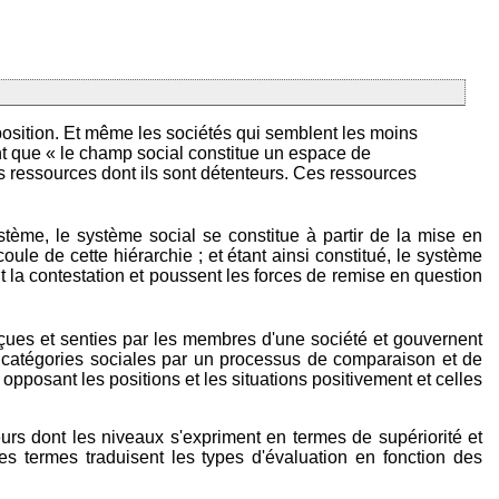
omposition. Et même les sociétés qui semblent les moins
ent que « le champ social constitue un espace de
s ressources dont ils sont détenteurs. Ces ressources
tème, le système social se constitue à partir de la mise en
oule de cette hiérarchie ; et étant ainsi constitué, le système
t la contestation et poussent les forces de remise en question
erçues et senties par les membres d'une société et gouvernent
es catégories sociales par un processus de comparaison et de
 opposant les positions et les situations positivement et celles
eurs dont les niveaux s'expriment en termes de supériorité et
es termes traduisent les types d'évaluation en fonction des