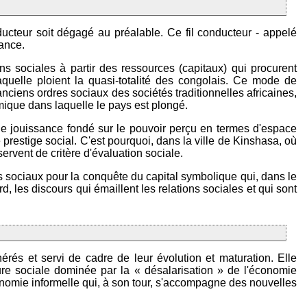
ucteur soit dégagé au préalable. Ce fil conducteur - appelé
rance.
s sociales à partir des ressources (capitaux) qui procurent
aquelle ploient la quasi-totalité des congolais. Ce mode de
 anciens ordres sociaux des sociétés traditionnelles africaines,
omique dans laquelle le pays est plongé.
 de jouissance fondé sur le pouvoir perçu en termes d'espace
e prestige social. C'est pourquoi, dans la ville de Kinshasa, où
servent de critère d'évaluation sociale.
nts sociaux pour la conquête du capital symbolique qui, dans le
d, les discours qui émaillent les relations sociales et qui sont
rés et servi de cadre de leur évolution et maturation. Elle
cture sociale dominée par la « désalarisation » de l'économie
conomie informelle qui, à son tour, s'accompagne des nouvelles