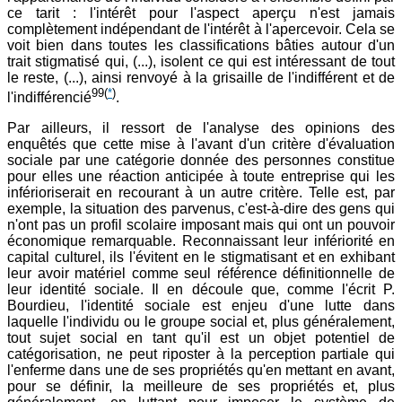
ce tarit : l'intérêt pour l'aspect aperçu n'est jamais
complètement indépendant de l'intérêt à l'apercevoir. Cela se
voit bien dans toutes les classifications bâties autour d'un
trait stigmatisé qui, (...), isolent ce qui est intéressant de tout
le reste, (...), ainsi renvoyé à la grisaille de l'indifférent et de
99
(
*
)
l'indifférencié
.
Par ailleurs, il ressort de l'analyse des opinions des
enquêtés que cette mise à l'avant d'un critère d'évaluation
sociale par une catégorie donnée des personnes constitue
pour elles une réaction anticipée à toute entreprise qui les
inférioriserait en recourant à un autre critère. Telle est, par
exemple, la situation des parvenus, c'est-à-dire des gens qui
n'ont pas un profil scolaire imposant mais qui ont un pouvoir
économique remarquable. Reconnaissant leur infériorité en
capital culturel, ils l'évitent en le stigmatisant et en exhibant
leur avoir matériel comme seul référence définitionnelle de
leur identité sociale. Il en découle que, comme l'écrit P.
Bourdieu, l'identité sociale est enjeu d'une lutte dans
laquelle l'individu ou le groupe social et, plus généralement,
tout sujet social en tant qu'il est un objet potentiel de
catégorisation, ne peut riposter à la perception partiale qui
l'enferme dans une de ses propriétés qu'en mettant en avant,
pour se définir, la meilleure de ses propriétés et, plus