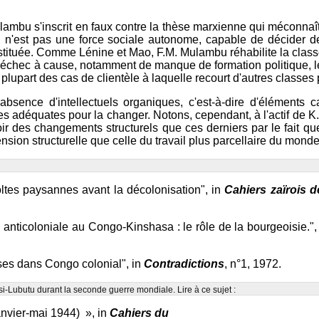
ambu s'inscrit en faux contre la thèse marxienne qui méconnaît
n'est pas une force sociale autonome, capable de décider de 
tituée. Comme Lénine et Mao, F.M. Mulambu réhabilite la classe 
hec à cause, notamment de manque de formation politique, le f
plupart des cas de clientèle à laquelle recourt d'autres classes p
sence d'intellectuels organiques, c'est-à-dire d'éléments c
es adéquates pour la changer. Notons, cependant, à l'actif de K
oir des changements structurels que ces derniers par le fait qu
nsion structurelle que celle du travail plus parcellaire du monde
tes paysannes avant la décolonisation", in
Cahiers zaïrois 
anticoloniale au Congo-Kinshasa : le rôle de la bourgeoisie.",
ses dans Congo colonial", in
Contradictions
, n°1, 1972.
i-Lubutu durant la seconde guerre mondiale. Lire à ce sujet :
nvier-mai 1944) », in
Cahiers du