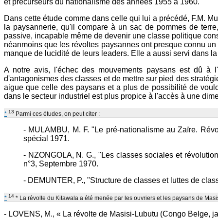
et précurseurs du nationalisme des années 1955 à 1960.
Dans cette étude comme dans celle qui lui a précédé, F.M. Mul
la paysannerie, qu'il compare à un sac de pommes de terre, 
passive, incapable même de devenir une classe politique cons
néanmoins que les révoltes paysannes ont presque connu un éc
manque de lucidité de leurs leaders. Elle a aussi servi dans la 
A notre avis, l'échec des mouvements paysans est dû à l'ab
d'antagonismes des classes et de mettre sur pied des stratégi
aigue que celle des paysans et a plus de possibilité de voul
dans le secteur industriel est plus propice à l'accès à une dime
13
*
Parmi ces études, on peut citer :
- MULAMBU, M. F. "Le pré-nationalisme au Zaïre. Révol
spécial 1971.
- NZONGOLA, N. G., "Les classes sociales et révolution 
n°3, Septembre 1970.
- DEMUNTER, P., "Structure de classes et luttes de clas
14
*
* La révolte du Kitawala a été menée par les ouvriers et les paysans de Masis
- LOVENS, M., « La révolte de Masisi-Lubutu (Congo Belge, ja