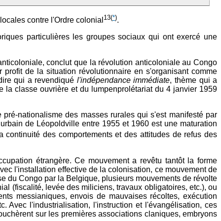
13
(
*
)
ocales contre l'Ordre colonial
.
oriques particulières les groupes sociaux qui ont exercé une
anticoloniale, conclut que la révolution anticoloniale au Congo
r profit de la situation révolutionnaire en s'organisant comme
-dire qui a revendiqué
l'indépendance immédiate
, thème qui a
 de la classe ouvrière et du lumpenprolétariat du 4 janvier 1959
e pré-nationalisme des masses rurales qui s'est manifesté par
u urbain de Léopoldville entre 1955 et 1960 est une maturation
 la continuité des comportements et des attitudes de refus des
ccupation étrangère. Ce mouvement a revêtu tantôt la forme
 Avec l'installation effective de la colonisation, ce mouvement de
prise du Congo par la Belgique, plusieurs mouvements de révolte
(fiscalité, levée des miliciens, travaux obligatoires, etc.), ou
ments messianiques, envois de mauvaises récoltes, exécution
Avec l'industrialisation, l'instruction et l'évangélisation, ces
bouchèrent sur les premières associations claniques, embryons