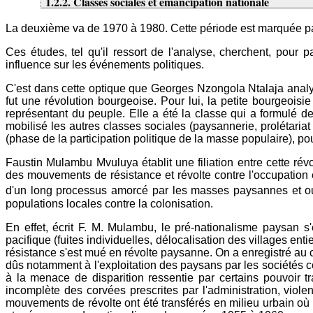
1.2.2. Classes sociales et émancipation nationale
La deuxième va de 1970 à 1980. Cette période est marquée par
Ces études, tel qu'il ressort de l'analyse, cherchent, pour
influence sur les événements politiques.
C'est dans cette optique que Georges Nzongola Ntalaja analysan
fut une révolution bourgeoise. Pour lui, la petite bourgeoisi
représentant du peuple. Elle a été la classe qui a formulé de
mobilisé les autres classes sociales (paysannerie, prolétariat 
(phase de la participation politique de la masse populaire), p
Faustin Mulambu Mvuluya établit une filiation entre cette ré
des mouvements de résistance et révolte contre l'occupation é
d'un long processus amorcé par les masses paysannes et ou
populations locales contre la colonisation.
En effet, écrit F. M. Mulambu, le pré-nationalisme paysan
pacifique (fuites individuelles, délocalisation des villages enti
résistance s'est mué en révolte paysanne. On a enregistré au c
dûs notamment à l'exploitation des paysans par les sociétés com
à la menace de disparition ressentie par certains pouvoir 
incomplète des corvées prescrites par l'administration, violenc
mouvements de révolte ont été transférés en milieu urbain où