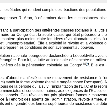
 les études qui rendent compte des réactions des populations l
 paraphraser R. Aron, à déterminer dans les circonstances hist
t la participation des différentes classes sociales à la lutte 
e noire au Congo était la seule classe qui était préparée à tire
 manière plus moins claire les idées révolutionnaires, c'est-à
et lumpenprolétariat). Elle a exploité la révolte et la violence
our préparer les conditions de son avènement au pouvoir.
volution nationale bourgeoise déclenchée à Léopoldville avec l
trangère. Pour lui, la lutte anticoloniale déclenchée en milie
14
(
*
)
vrières dès la pénétration coloniale au Congo*
. Elle est
 s'est d'abord manifesté comme mouvement de résistance à l'o
ers) tantôt la forme violente (bataille rangée contre l'occupant).
ours de la période qui a suivi l'implantation de l'E.I.C et la re
merciales et concessionnaires, aux exigences de l'Etat colonial 
traditionnels. Ces révoltes ont pris plusieurs formes : mouve
e à l'endroit des agents de l'administration, révolte armée, etc. 
 ils ont engendré des formes supérieures de résistance qui dé