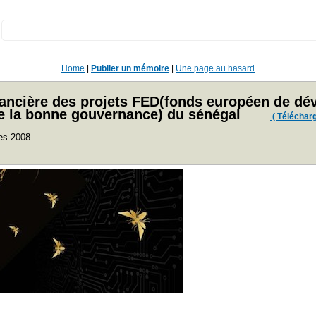
:
Home
|
Publier un mémoire
|
Une page au hasard
financière des projets FED(fonds européen de 
e la bonne gouvernance) du sénégal
( Télécharge
res 2008