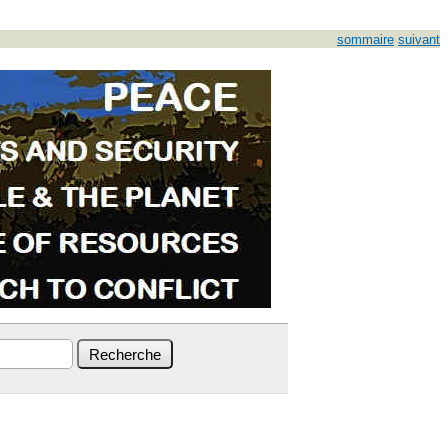
sommaire
suivant