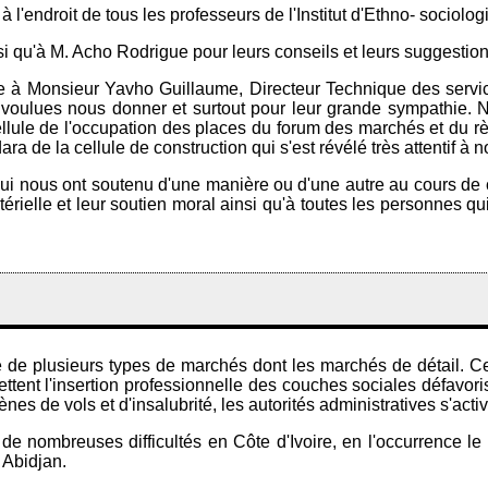
endroit de tous les professeurs de l'Institut d'Ethno- sociologi
i qu'à M. Acho Rodrigue pour leurs conseils et leurs suggestion
e à Monsieur Yavho Guillaume, Directeur Technique des service
bien voulues nous donner et surtout pour leur grande sympathie.
llule de l'occupation des places du forum des marchés et du rè
a de la cellule de construction qui s'est révélé très attentif à 
i nous ont soutenu d'une manière ou d'une autre au cours de c
érielle et leur soutien moral ainsi qu'à toutes les personnes q
ose de plusieurs types de marchés dont les marchés de détail.
rmettent l'insertion professionnelle des couches sociales défavo
nes de vols et d'insalubrité, les autorités administratives s'ac
ît de nombreuses difficultés en Côte d'Ivoire, en l'occurrenc
 Abidjan.