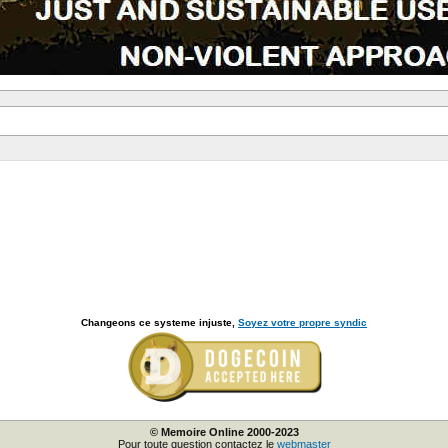
Changeons ce systeme injuste,
Soyez votre propre syndic
© Memoire Online 2000-2023
Pour toute question contactez le
webmaster