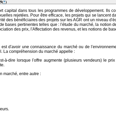
s9
(
*
)
rt capital dans tous les programmes de développement. Ils co
uelles rejetées. Pour être efficace, les projets qui se lancent 
é des bénéficiaires des projets sur les AGR ont un niveau d'édu
de bases pertinentes telles que : l'étude du marché, la notion de
ciation des prix, l'Affectation des revenus, et les notions de ba
 est d'avoir une connaissance du marché ou de l'environnement
uel. La compréhension du marché appelle :
est-à-dire lorsque l'offre augmente (plusieurs vendeurs) le 
te.
n marché, entre autre :
seurs.