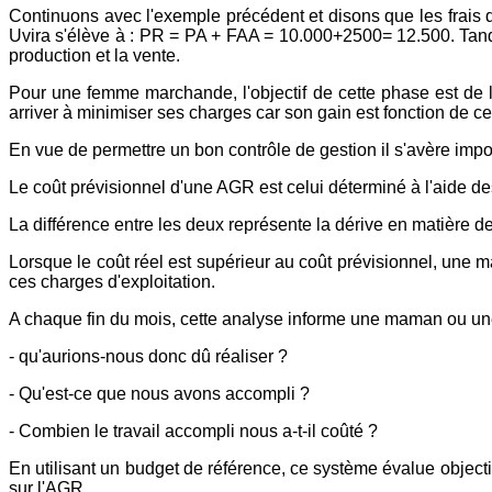
Continuons avec l'exemple précédent et disons que les frais 
Uvira s'élève à : PR = PA + FAA = 10.000+2500= 12.500. Tandis 
production et la vente.
Pour une femme marchande, l'objectif de cette phase est de lui
arriver à minimiser ses charges car son gain est fonction de ces
En vue de permettre un bon contrôle de gestion il s'avère import
Le coût prévisionnel d'une AGR est celui déterminé à l'aide des
La différence entre les deux représente la dérive en matière de
Lorsque le coût réel est supérieur au coût prévisionnel, une m
ces charges d'exploitation.
A chaque fin du mois, cette analyse informe une maman ou une 
- qu'aurions-nous donc dû réaliser ?
- Qu'est-ce que nous avons accompli ?
- Combien le travail accompli nous a-t-il coûté ?
En utilisant un budget de référence, ce système évalue objectiv
sur l'AGR.