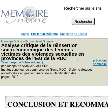
Rechercher sur le site:
Home
|
Publier un mémoire
|
Une page au hasard
Memoire Online
>
Economie et Finance
Analyse critique de la réinsertion
socio-économique des femmes
victimes des violences sexuelles en
provinces de l'Est de la RDC
(
précédent
Télécharger le fichier original )
sommaire
par
Joseph KYAKIMWA MULERE
Institut supérieur de commerce de Goma RDC - Diplome d'études
approfondies en gestion financière et planification des
projets 2010
CONCLUSION ET RECOMMANDATIONS ...