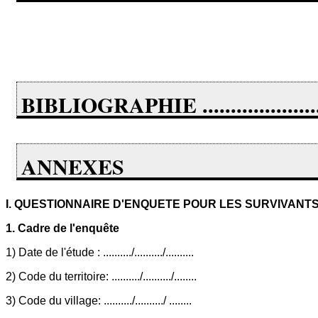
BIBLIOGRAPHIE .............................
ANNEXES
I. QUESTIONNAIRE D'ENQUETE POUR LES SURVIVANT
1. Cadre de l'enquête
1) Date de l'étude : ........../........../..........
2) Code du territoire: ........../........../........
3) Code du village: ........../........../ ........