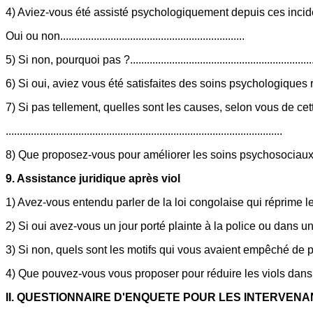
4) Aviez-vous été assisté psychologiquement depuis ces incid
Oui ou non..................................................................
5) Si non, pourquoi pas ?.................................................................
6) Si oui, aviez vous été satisfaites des soins psychologiques reçus ? O
7) Si pas tellement, quelles sont les causes, selon vous de ce
...................................................................................................
8) Que proposez-vous pour améliorer les soins psychosociaux aux victime
9. Assistance juridique après viol
1) Avez-vous entendu parler de la loi congolaise qui réprime les violence
2) Si oui avez-vous un jour porté plainte à la police ou dans un cabinet ju
3) Si non, quels sont les motifs qui vous avaient empêché de porter plainte ? ...
4) Que pouvez-vous vous proposer pour réduire les viols dans votre milieu ?.....
II. QUESTIONNAIRE D'ENQUETE POUR LES INTERVEN