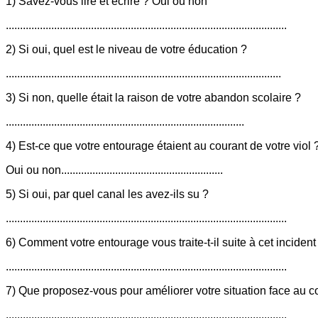
1) Savez-vous lire et écrire ? Oui ou non
...................................................................................................
2) Si oui, quel est le niveau de votre éducation ?
.................................................................................................
3) Si non, quelle était la raison de votre abandon scolaire ?
....................................................................................
4) Est-ce que votre entourage étaient au courant de votre viol 
Oui ou non.........................................................
5) Si oui, par quel canal les avez-ils su ?
...................................................................................................
6) Comment votre entourage vous traite-t-il suite à cet incident
...................................................................................................
7) Que proposez-vous pour améliorer votre situation face au c
...................................................................................................