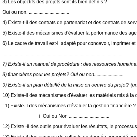
3) Les objectifs des projets sont ils bien définis ?
Oui ou non. .................................
4) Existe-t-il des contrats de partenariat et des contrats de se
5) Existe-il des mécanismes d'évaluer la performance des agents affe
6) Le cadre de travail est-il adapté pour concevoir, imprimer e
...................................................................................................
7) Existe-il un manuel de procédure : des ressources humaines Oui ou 
8) financières pour les projets? Oui ou non........................
9) Existe-il un plan détaillé de la mise en oeuvre du projet? (
10) Existe-il des mécanismes d'évaluer les matériels mis à la d
11) Existe-il des mécanismes d'évaluer la gestion financière ?
i. Oui ou Non .................................
12) Existe -il des outils pour évaluer les résultats, le processus
13) Existe-il des canevas de collecte de donnée approprié pour 