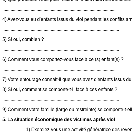
................................................................................................
4) Avez-vous eu d'enfants issus du viol pendant les conflits a
...................................................................................................
5) Si oui, combien ?
...................................................................................................
6) Comment vous comportez-vous face à ce (s) enfant(s) ?
................................................................................................
7) Votre entourage connait-il que vous avez d'enfants issus du viol ? .............
8) Si oui, comment se comporte-t-il face à ces enfants ?
...................................................................................................
9) Comment votre famille (large ou restreinte) se comporte-t-elle face à cet
5. La situation économique des victimes après viol
1) Exerciez-vous une activité génératrice des reve