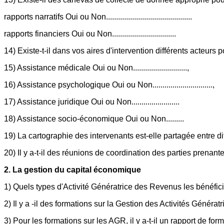
rapports narratifs Oui ou Non...........................................
rapports financiers Oui ou Non................................
14) Existe-t-il dans vos aires d'intervention différents acteurs po
15) Assistance médicale Oui ou Non...........................,
16) Assistance psychologique Oui ou Non..............................,
17) Assistance juridique Oui ou Non........................
18) Assistance socio-économique Oui ou Non.........
19) La cartographie des intervenants est-elle partagée entre dif
20) Il y a-t-il des réunions de coordination des parties prenantes du projet
2. La gestion du capital économique
1) Quels types d'Activité Génératrice des Revenus les bénéficiaires de vos proje
2) Il y a -il des formations sur la Gestion des Activités Génératrices des
3) Pour les formations sur les AGR, il y a-t-il un rapport de form