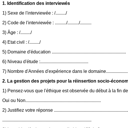
1. Identification des interviewés
1) Sexe de l'interviewée : /........./
2) Code de l'interviewée : ........../........../..........
3) Âge : /........./
4) Etat civil : /........./
5) Domaine d'éducation .................................................................
6) Niveau d'étude :..........................................
7) Nombre d'Années d'expérience dans le domaine......................
2. La gestion des projets pour la réinsertion socio-écono
1) Pensez-vous que l'éthique est observée du début à la fin de
Oui ou Non..................................................................
2) Justifiez votre réponse ...................................................................
..............................................................................