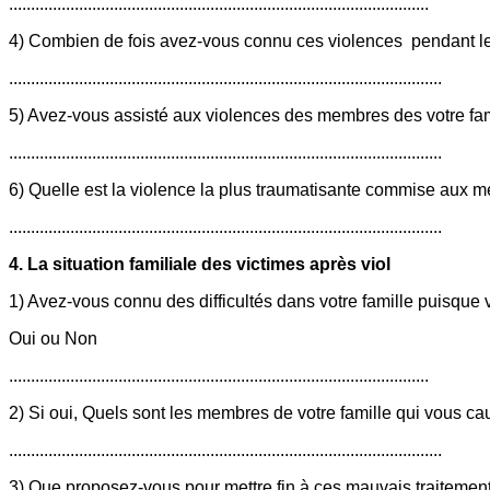
................................................................................................
4) Combien de fois avez-vous connu ces violences pendant l
...................................................................................................
5) Avez-vous assisté aux violences des membres des votre fam
...................................................................................................
6) Quelle est la violence la plus traumatisante commise aux me
...................................................................................................
4. La situation familiale des victimes après viol
1) Avez-vous connu des difficultés dans votre famille puisque 
Oui ou Non
................................................................................................
2) Si oui, Quels sont les membres de votre famille qui vous ca
...................................................................................................
3) Que proposez-vous pour mettre fin à ces mauvais traitemen