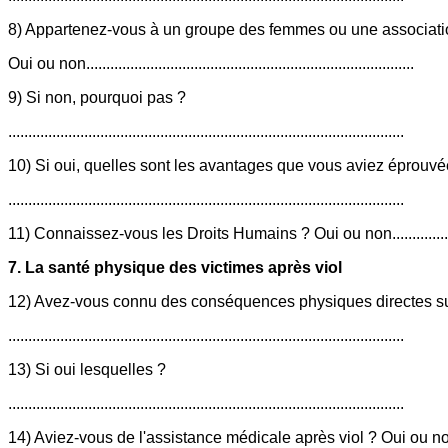
8) Appartenez-vous à un groupe des femmes ou une associati
Oui ou non..................................................................................
9) Si non, pourquoi pas ?
...................................................................................................
10) Si oui, quelles sont les avantages que vous aviez éprou
...................................................................................................
11) Connaissez-vous les Droits Humains ? Oui ou non...............
7. La santé physique des victimes après viol
12) Avez-vous connu des conséquences physiques directes su
...................................................................................................
13) Si oui lesquelles ?
...................................................................................................
14) Aviez-vous de l'assistance médicale après viol ? Oui ou n