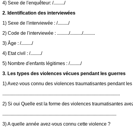
4) Sexe de l'enquêteur: /........./
2. Identification des interviewées
1) Sexe de l'interviewée : /........./
2) Code de l'interviewée : ........../........../..........
3) Âge : /........./
4) Etat civil : /........./
5) Nombre d'enfants légitimes : /........./
3. Les types des violences vécues pendant les guerres
1) Avez-vous connu des violences traumatisantes pendant les 
...................................................................................................
2) Si oui Quelle est la forme des violences traumatisantes av
................................................................................................
3) A quelle année avez-vous connu cette violence ?