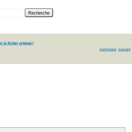
 le fichier original )
sommaire
suivant