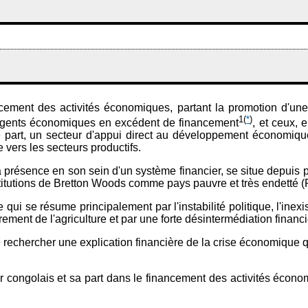
cement des activités économiques, partant la promotion d'une 
1
(
*
)
s agents économiques en excédent de financement
, et ceux, 
 part, un secteur d'appui direct au développement économique d
re vers les secteurs productifs.
présence en son sein d'un système financier, se situe depuis 
institutions de Bretton Woods comme pays pauvre et très endetté 
qui se résume principalement par l'instabilité politique, l'inexis
ement de l'agriculture et par une forte désintermédiation financi
de rechercher une explication financière de la crise économiq
ier congolais et sa part dans le financement des activités éco