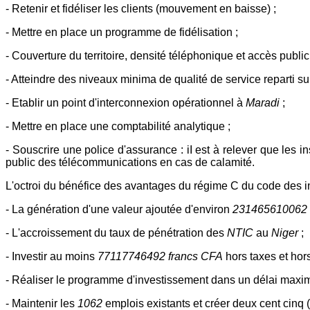
- Retenir et fidéliser les clients (mouvement en baisse) ;
- Mettre en place un programme de fidélisation ;
- Couverture du territoire, densité téléphonique et accès public
- Atteindre des niveaux minima de qualité de service reparti su
- Etablir un point d'interconnexion opérationnel à
Maradi
;
- Mettre en place une comptabilité analytique ;
- Souscrire une police d'assurance : iI est à relever que les i
public des télécommunications en cas de calamité.
L'octroi du bénéfice des avantages du régime C du code des 
- La génération d'une valeur ajoutée d'environ
231465610062 
- L'accroissement du taux de pénétration des
NTIC
au
Niger
;
- Investir au moins
77117746492 francs CFA
hors taxes et hor
- Réaliser le programme d'investissement dans un délai maximu
- Maintenir les
1062
emplois existants et créer deux cent cinq