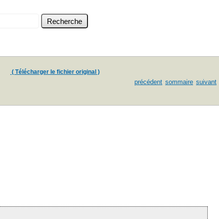
( Télécharger le fichier original )
précédent
sommaire
suivant