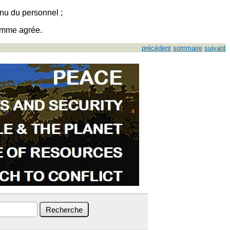
inu du personnel ;
ramme agrée.
précédent
sommaire
suivant