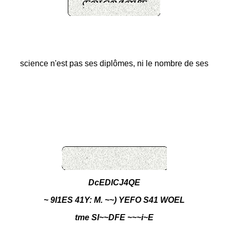
science n'est pas ses diplômes, ni le nombre de ses
DcEDICJ4QE
~ 9I1ES 41Y: M. ~~) YEFO S41 WOEL
tme SI~~DFE ~~~i~E