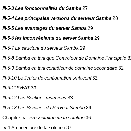
III-5-3 Les fonctionnalités du Samba
27
III-5-4 Les principales versions du serveur Samba
28
III-5-5 Les avantages du server Samba
29
III-5-6 les Inconvénients du server Samba
29
III-5-7 La structure du serveur Samba
29
III-5-8 Samba en tant que Contrôleur de Domaine Principale
3
III-5-9 Samba en tant contrôleur de domaine secondaire
32
III-5-10 Le fichier de configuration smb.conf
32
III-5-11SWAT
33
III-5-12 Les Sections réservées
33
III-5-13 Les Services du Serveur Samba
34
Chapitre IV :
Présentation de la solution
36
IV-1 Architecture de la solution 37