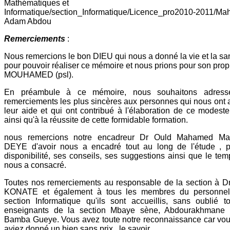
Mathématiques et
Informatique/section_Informatique/Licence_pro2010-2011/Ma
Adam Abdou
Remerciements
:
Nous remercions le bon DIEU qui nous a donné la vie et la sa
pour pouvoir réaliser ce mémoire et nous prions pour son pro
MOUHAMED (psl).
En préambule à ce mémoire, nous souhaitons adress
remerciements les plus sincères aux personnes qui nous ont 
leur aide et qui ont contribué à l'élaboration de ce modeste 
ainsi qu'à la réussite de cette formidable formation.
nous remercions notre encadreur Dr Ould Mahamed M
DEYE d'avoir nous a encadré tout au long de l'étude , 
disponibilité, ses conseils, ses suggestions ainsi que le temp
nous a consacré.
Toutes nos remerciements au responsable de la section à D
KONATE et également à tous les membres du personnel
section Informatique qu'ils sont accueillis, sans oublié t
enseignants de la section Mbaye sène, Abdourakhmane 
Bamba Gueye. Vous avez toute notre reconnaissance car vo
aviez donné un bien sans prix , le savoir.