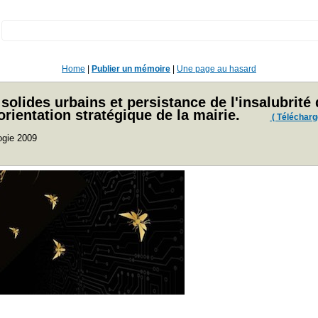
:
Home
|
Publier un mémoire
|
Une page au hasard
 solides urbains et persistance de l'insalubrit
orientation stratégique de la mairie.
( Télécharger
ogie 2009