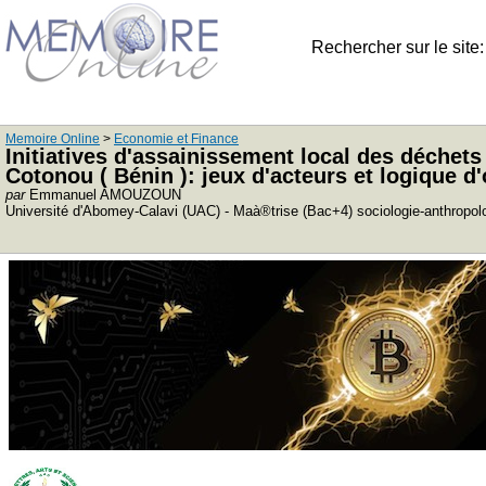
Rechercher sur le site
Memoire Online
>
Economie et Finance
Initiatives d'assainissement local des déchets
Cotonou ( Bénin ): jeux d'acteurs et logique d'
par
Emmanuel AMOUZOUN
Université d'Abomey-Calavi (UAC) - Maà®trise (Bac+4) sociologie-anthropol