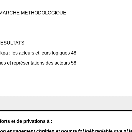
DEMARCHE METHODOLOGIQUE
RESULTATS
pa : les acteurs et leurs logiques 48
ues et représentations des acteurs 58
orts et de privations à :
 engagement chrétien et pour ta foi inébranlable que ni la 