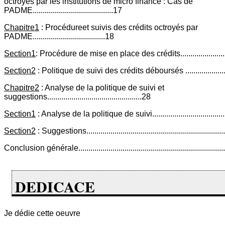
octroyés par les institutions de micro finance : Cas de
PADME........................................17
Chapitre1
: Procédureet suivis des crédits octroyés par
PADME....................................18
Section1
: Procédure de mise en place des crédits..............................
Section2
: Politique de suivi des crédits déboursés ...........................
Chapitre2
: Analyse de la politique de suivi et
suggestions...............................................28
Section1
: Analyse de la politique de suivi.........................................
Section2
: Suggestions......................................................................
Conclusion générale.........................................................................
DEDICACE
Je dédie cette oeuvre