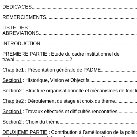
DEDICACES..........................................................................................
REMERCIEMENTS................................................................................
LISTE DES
ABREVIATIONS...................................................................................
INTRODUCTION...................................................................................
PREMIERE PARTIE
: Etude du cadre institutionnel de
travail............................................2
Chapitre1
: Présentation générale de PADME.....................................
Section1
: Historique, Vision et Objectifs...........................................
Section2
: Structure organisationnelle et mécanismes de fonctionn
Chapitre2
: Déroulement du stage et choix du thème..........................
Section1
: Travaux effectués et difficultés rencontrées......................
Section2
: Choix du thème.................................................................
DEUXIEME PARTIE
: Contribution à l'amélioration de la polit