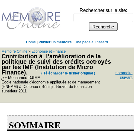
Rechercher sur le site:
Home
|
Publier un mémoire
|
Une page au hasard
Memoire Online
>
Economie et Finance
Contribution à l'amélioration de la
politique de suivi des crédits octroyés
par les IMF (Institution de Micro
Finance).
sommaire
( Télécharger le fichier original )
suivant
par
Mouhamed DJIMA
Ecole nationale d'économie appliquée et de management
(ENEAM) à Cotonou ( Bénin) - Brevet de technicien
supérieur 2011
SOMMAIRE