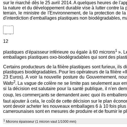
sur le marché dès le 25 avril 2014. A quelques heures de l'app
la nature et du développement durable vise à lutter contre la 
terrain, le ministre de l'Environnement, de la protection d
d'interdiction d'emballages plastiques non biodégradables, mai
12
1
plastiques d'épaisseur inférieure ou égale à 60 microns
». L
emballages plastiques oxo-biodégradables qui sont des plastiq
Certains producteurs de la filière plastiques sont furieux, i
plastiques biodégradables. Pour les opérateurs de la filière «
23 Euros). A voir la nouvelle posture du Gouvernement, no
2
Wafo
. La vague de colère ne se limite pas seulement aux ent
si la décision est salutaire pour la santé publique, il n'en 
coup, les commerçants se demandent avec quoi ils emballeron
faut ajouter à cela, le coût de cette décision sur le plan éco
vont devoir acheter les nouveaux emballages 6 à 10 fois plus 
camerounaises sont en mesures de produire et de fournir le pla
1
Microns épaisseur (1 micron vaut 1/1000 mm)