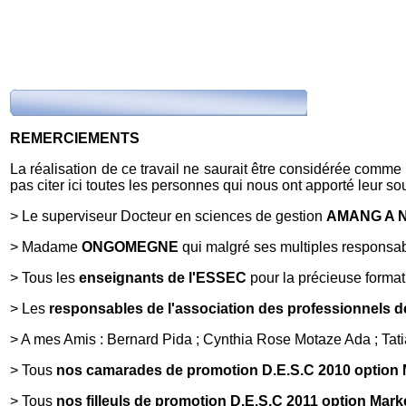
REMERCIEMENTS
La réalisation de ce travail ne saurait être considérée comme l
pas citer ici toutes les personnes qui nous ont apporté leur s
> Le superviseur Docteur en sciences de gestion
AMANG A 
> Madame
ONGOMEGNE
qui malgré ses multiples responsabil
> Tous les
enseignants de l'ESSEC
pour la précieuse format
> Les
responsables de l'association des professionnels de
> A mes Amis : Bernard Pida ; Cynthia Rose Motaze Ada ; Tat
> Tous
nos camarades de promotion D.E.S.C 2010 option
> Tous
nos filleuls de promotion D.E.S.C 2011 option Mar