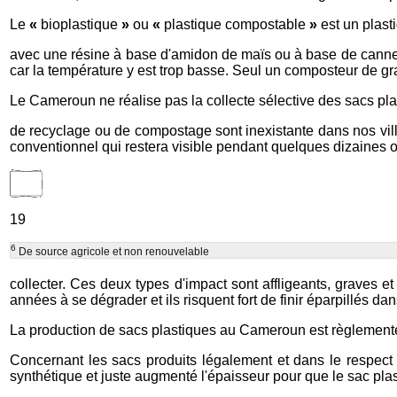
Le
«
bioplastique
»
ou
«
plastique compostable
»
est un plast
avec une résine à base d'amidon de maïs ou à base de canne à
car la température y est trop basse. Seul un composteur de g
Le Cameroun ne réalise pas la collecte sélective des sacs plas
de recyclage ou de compostage sont inexistante dans nos villes,
conventionnel qui restera visible pendant quelques dizaines ou
19
6
De source agricole et non renouvelable
collecter. Ces deux types d'impact sont affligeants, graves e
années à se dégrader et ils risquent fort de finir éparpillés 
La production de sacs plastiques au Cameroun est règlement
Concernant les sacs produits légalement et dans le respect 
synthétique et juste augmenté l'épaisseur pour que le sac plas