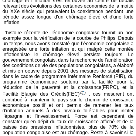
chômage et l'inflation s'est retrouvée au centre de débats
relevant des évolutions des certaines économies de la moitié
du XXe siècle qui prouvaient la coexistence pendant une
période assez longue d'un chômage élevé et d'une forte
inflation.
L'histoire récente de l'économie congolaise fournit un bon
exemple pour la vérification de la courbe de Philips. Depuis
un temps, nous avons constaté que l'économie congolaise a
enregistrée une forte inflation et qui malgré cette montée
inflationniste le chômage élevé persiste toujours. Le
gouvernement congolais, dans la recherche de l'amélioration
des conditions de vie des populations congolaises, a élaboré
et mis en oeuvre depuis 2001 des mesures de stabilisation
dans le cadre de programme Intérimaire Renforcé (PIR), du
programme économique soutenu par la facilité pour la
réduction de la pauvreté et la croissance(FRPC), et la
2
(
*
)
Facilité Elargie des Crédits(FEC)
, ces mesurent ont
contribué à maintenir le pays sur le chemin de croissance
économique positif et ont permis de ramener les taux
d'inflation annuels à des niveaux tolérables pour inciter
l'épargne et l'investissement. Force est cependant de
constater qu'en dépit du taux de croissance affiché et de la
baisse des pressions inflationnistes, plus de 70% de la
population congolaise est au chômage. Reste à savoir si la