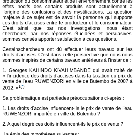
protection du consommateur et de l'environnement contre les
effets nocifs des certains produits sont actuellement à
l'origine des confusions et des mystifications. La question
majeure à ce sujet est de savoir la personne qui supporte
ces droits d'accises entre le producteur et le consommateur.
C'est ainsi que par nos investigations, nous étant
chercheurs, par nos réponses élucidées et persuasives,
sommes censés apporter satisfaction à ces questions.
Certainschercheurs ont dû effectuer leurs travaux sur les
droits d'accises. C'est dans cette perspective que nous nous
sommes inspirés de certains travaux antérieurs à l'instar de :
1. Georges KAHINDO KIVAHIMBANDE qui avait traité de
« l'incidence des droits d'accises dans la taxation du prix de
vente de l'eau RUWENZORI en ville de Butembo de 2007 à
1
(
*
)
2012. »
Sa problématique est partiedes préoccupations ci-après :
1. Les droits d'accise influencent-ils le prix de vente de l'eau
RUWENZORI importée en ville de Butembo ?
2. A quel degré ces doits influencent-ils le prix de vente ?
Il a émis des hypothèses suivantes :