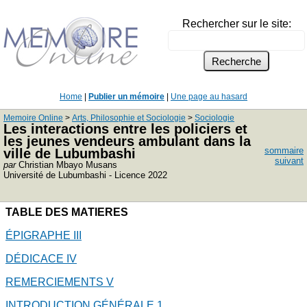
Rechercher sur le site:
Home
|
Publier un mémoire
|
Une page au hasard
Memoire Online
>
Arts, Philosophie et Sociologie
>
Sociologie
Les interactions entre les policiers et
les jeunes vendeurs ambulant dans la
sommaire
ville de Lubumbashi
suivant
par
Christian Mbayo Musans
Université de Lubumbashi - Licence 2022
TABLE DES MATIERES
ÉPIGRAPHE
III
DÉDICACE
IV
REMERCIEMENTS
V
INTRODUCTION GÉNÉRALE
1