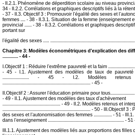
- II.2.1. Phénomène de déperdition scolaire au niveau provincial........
34 - II.2.2. Corrélations et graphiques descriptifs liés à la rétention
- 37 - II.3. Objectif 3 : Promouvoir l'égalité des sexes et l'auto
femmes .... - 38 - II.3.1. Situation de la femme (enseignement 
provincial ...... - 38 - II.3.2. Corrélations et graphiques descript
portant sur
l'égalité des sexes ..... ....................................................................
Chapitre 3: Modèles économétriques d'explication des diff
............. - 44 -
I.Objectif 1 : Réduire l'extrême pauvreté et la faim ..............................
- 45 - I.1. Ajustement des modèles de taux de pauvreté 
...................... - 45 - I.2. Modèles retenus
......................................................................... - 45 -
II.Objectif 2 : Assurer l'éducation primaire pour tous.............................
- 49 - II.1. Ajustement des modèles des taux d'achèvement
................................................ - 49 - II.2. Modèles retenus et int
......................................................................... - 50 - III.Objec
des sexes et l'autonomisation des femmes ............... - 51 - III.
dans l'enseignement ............................................................... - 51 
III.1.1. Ajustement des modèles liés aux proportions des filles