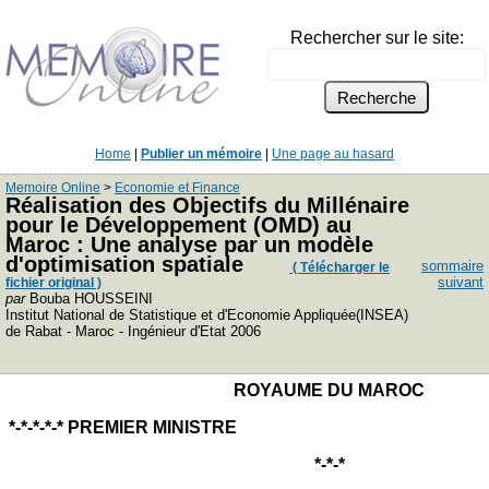
Rechercher sur le site:
Home
|
Publier un mémoire
|
Une page au hasard
Memoire Online
>
Economie et Finance
Réalisation des Objectifs du Millénaire
pour le Développement (OMD) au
Maroc : Une analyse par un modèle
d'optimisation spatiale
sommaire
( Télécharger le
suivant
fichier original )
par
Bouba HOUSSEINI
Institut National de Statistique et d'Economie Appliquée(INSEA)
de Rabat - Maroc - Ingénieur d'Etat 2006
ROYAUME DU MAROC
*-*-*-*-* PREMIER MINISTRE
*-*-*