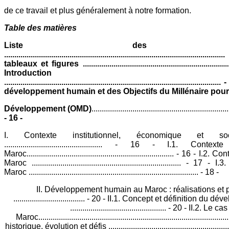
de ce travail et plus généralement à notre formation.
Table des matières
Liste des abrévi
............................................................................................
tableaux et figures ........................................................................
Introduction gé
...............................................................................................
développement humain et des Objectifs du Millénaire pour
Développement (OMD)
...................................................................
- 16 -
I. Contexte institutionnel, économique et 
................................................ - 16 - I.1. Cont
Maroc........................................................................ - 16 
Maroc ......................................................................... - 
Maroc ................................................................................... - 18 -
II. Développement humain au Maroc : réalisations et 
................................... - 20 - II.1. Concept et définition 
............................................... - 20 - II.2. Le ca
Maroc.......................................................................................
historique, évolution et défis ............................................................