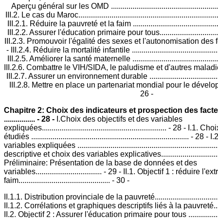
Aperçu général sur les OMD ..........................................................
III.2. Le cas du Maroc.........................................................................
III.2.1. Réduire la pauvreté et la faim ...............................................
III.2.2. Assurer l'éducation primaire pour tous...................................
III.2.3. Promouvoir l'égalité des sexes et l'autonomisation des femm
- III.2.4. Réduire la mortalité infantile ...............................................
III.2.5. Améliorer la santé maternelle ...............................................
III.2.6. Combattre le VIH/SIDA, le paludisme et d'autres maladies .....
III.2.7. Assurer un environnement durable ........................................
III.2.8. Mettre en place un partenariat mondial pour le développeme
26 -
Chapitre 2: Choix des indicateurs et prospection des fact
................ - 28 -
I.Choix des objectifs et des variables
expliquées................................................................ - 28 - I.1.
étudiés ................................................................................. - 2
variables expliquées ...................................................................
descriptive et choix des variables explicatives..................................
Préliminaire: Présentation de la base de données et des
variables.................................. - 29 - II.1. Objectif 1 : réduire 
faim............................................... - 30 -
II.1.1. Distribution provinciale de la pauvreté.....................................
II.1.2. Corrélations et graphiques descriptifs liés à la pauvreté..........
II.2. Objectif 2 : Assurer l'éducation primaire pour tous ......................