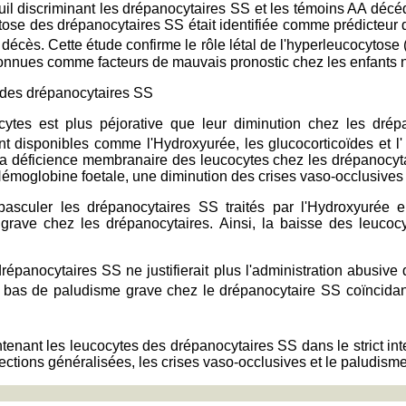
uil discriminant les drépanocytaires SS et les témoins AA décé
ose des drépanocytaires SS était identifiée comme prédicteur d
u décès. Cette étude confirme le rôle létal de l'hyperleucocyto
 connues comme facteurs de mauvais pronostic chez les enfants n
e des drépanocytaires SS
tes est plus péjorative que leur diminution chez les drépa
disponibles comme l'Hydroxyurée, les glucocorticoïdes et l' E
la déficience membranaire des leucocytes chez les drépanocytai
Hémoglobine foetale, une diminution des crises vaso-occlusives e
s basculer les drépanocytaires SS traités par l'Hydroxyurée
ave chez les drépanocytaires. Ainsi, la baisse des leucocytes
drépanocytaires SS ne justifierait plus l'administration abusiv
us bas de paludisme grave chez le drépanocytaire SS coïncida
tenant les leucocytes des drépanocytaires SS dans le strict i
fections généralisées, les crises vaso-occlusives et le paludism