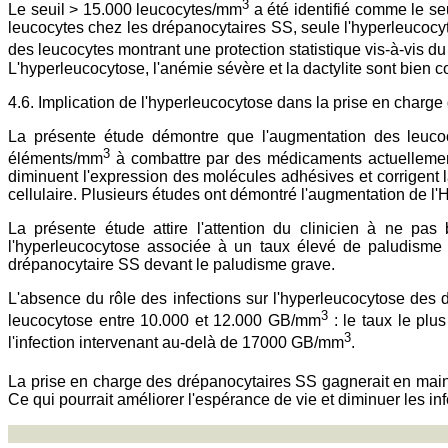
3
Le seuil > 15.000 leucocytes/mm
a été identifié comme le se
leucocytes chez les drépanocytaires SS, seule l'hyperleucocyt
des leucocytes montrant une protection statistique vis-à-vis d
L'hyperleucocytose, l'anémie sévère et la dactylite sont bien
4.6. Implication de l'hyperleucocytose dans la prise en charg
La présente étude démontre que l'augmentation des leucocy
3
éléments/mm
à combattre par des médicaments actuellement 
diminuent l'expression des molécules adhésives et corrigent 
cellulaire. Plusieurs études ont démontré l'augmentation de l'
La présente étude attire l'attention du clinicien à ne pa
l'hyperleucocytose associée à un taux élevé de paludisme gr
drépanocytaire SS devant le paludisme grave.
L'absence du rôle des infections sur l'hyperleucocytose des 
3
leucocytose entre 10.000 et 12.000 GB/mm
: le taux le pl
3
l'infection intervenant au-delà de 17000 GB/mm
.
La prise en charge des drépanocytaires SS gagnerait en main
Ce qui pourrait améliorer l'espérance de vie et diminuer les in