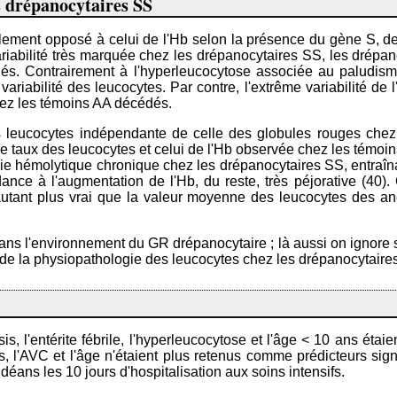
s drépanocytaires SS
lement opposé à celui de l'Hb selon la présence du gène S, de 
variabilité très marquée chez les drépanocytaires SS, les drép
s. Contrairement à l'hyperleucocytose associée au paludisme 
te variabilité des leucocytes. Par contre, l'extrême variabilité 
chez les témoins AA décédés.
leucocytes indépendante de celle des globules rouges chez le
re le taux des leucocytes et celui de l'Hb observée chez les témoi
émie hémolytique chronique chez les drépanocytaires SS, entraîna
dance à l'augmentation de l'Hb, du reste, très péjorative (40).
'autant plus vrai que la valeur moyenne des leucocytes des a
ns l'environnement du GR drépanocytaire ; là aussi on ignore si
 la physiopathologie des leucocytes chez les drépanocytaires S
s, l'entérite fébrile, l'hyperleucocytose et l'âge < 10 ans étaie
, l'AVC et l'âge n'étaient plus retenus comme prédicteurs signif
déans les 10 jours d'hospitalisation aux soins intensifs.