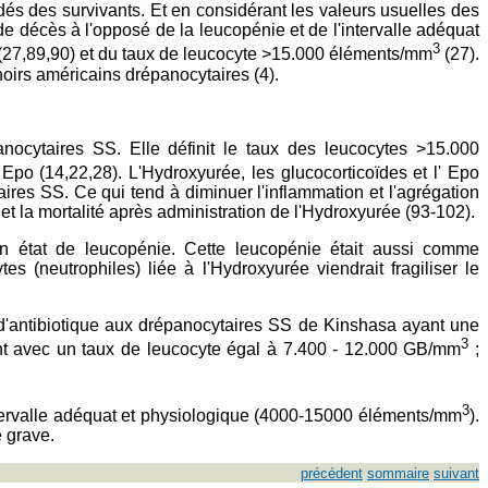
dés des survivants. Et en considérant les valeurs usuelles des
e décès à l'opposé de la leucopénie et de l'intervalle adéquat
3
se (27,89,90) et du taux de leucocyte >15.000 éléments/mm
(27).
oirs américains drépanocytaires (4).
nocytaires SS. Elle définit le taux des leucocytes >15.000
po (14,22,28). L'Hydroxyurée, les glucocorticoïdes et l' Epo
res SS. Ce qui tend à diminuer l'inflammation et l'agrégation
t la mortalité après administration de l'Hydroxyurée (93-102).
 en état de leucopénie. Cette leucopénie était aussi comme
 (neutrophiles) liée à l'Hydroxyurée viendrait fragiliser le
e d'antibiotique aux drépanocytaires SS de Kinshasa ayant une
3
nt avec un taux de leucocyte égal à 7.400 - 12.000 GB/mm
;
3
ntervalle adéquat et physiologique (4000-15000 éléments/mm
).
e grave.
précédent
sommaire
suivant