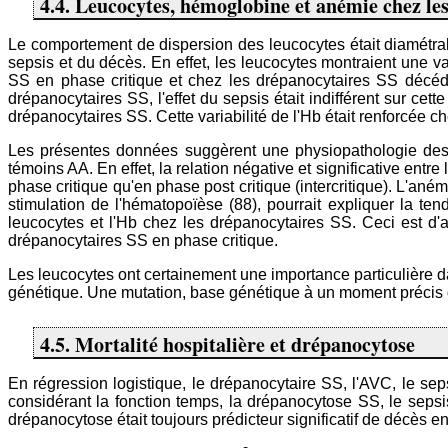
4.4. Leucocytes, hémoglobine et anémie chez le
Le comportement de dispersion des leucocytes était diamétra
sepsis et du décès. En effet, les leucocytes montraient une 
SS en phase critique et chez les drépanocytaires SS décédé
drépanocytaires SS, l'effet du sepsis était indifférent sur cet
drépanocytaires SS. Cette variabilité de l'Hb était renforcée 
Les présentes données suggèrent une physiopathologie des 
témoins AA. En effet, la relation négative et significative ent
phase critique qu'en phase post critique (intercritique). L'an
stimulation de l'hématopoïèse (88), pourrait expliquer la ten
leucocytes et l'Hb chez les drépanocytaires SS. Ceci est d
drépanocytaires SS en phase critique.
Les leucocytes ont certainement une importance particulière da
génétique. Une mutation, base génétique à un moment précis de
4.5. Mortalité hospitalière et drépanocytose
En régression logistique, le drépanocytaire SS, l'AVC, le sepsi
considérant la fonction temps, la drépanocytose SS, le sepsis
drépanocytose était toujours prédicteur significatif de décès en