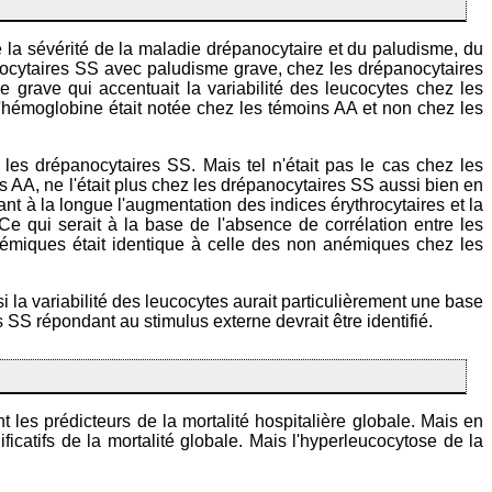
la sévérité de la maladie drépanocytaire et du paludisme, du
anocytaires SS avec paludisme grave, chez les drépanocytaires
grave qui accentuait la variabilité des leucocytes chez les
de l'hémoglobine était notée chez les témoins AA et non chez les
s drépanocytaires SS. Mais tel n'était pas le cas chez les
ns AA, ne l'était plus chez les drépanocytaires SS aussi bien en
nt à la longue l'augmentation des indices érythrocytaires et la
 Ce qui serait à la base de l'absence de corrélation entre les
némiques était identique à celle des non anémiques chez les
 la variabilité des leucocytes aurait particulièrement une base
S répondant au stimulus externe devrait être identifié.
nt les prédicteurs de la mortalité hospitalière globale. Mais en
icatifs de la mortalité globale. Mais l'hyperleucocytose de la