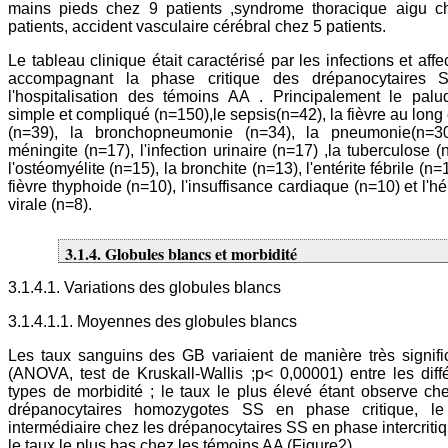
mains pieds chez 9 patients ,syndrome thoracique aigu c
patients, accident vasculaire cérébral chez 5 patients.
Le tableau clinique était caractérisé par les infections et affe
accompagnant la phase critique des drépanocytaires 
l'hospitalisation des témoins AA . Principalement le palu
simple et compliqué (n=150),le sepsis(n=42), la fièvre au long
(n=39), la bronchopneumonie (n=34), la pneumonie(n=30
méningite (n=17), l'infection urinaire (n=17) ,la tuberculose (
l'ostéomyélite (n=15), la bronchite (n=13), l'entérite fébrile (n=1
fièvre thyphoide (n=10), l'insuffisance cardiaque (n=10) et l'hé
virale (n=8).
3.1.4. Globules blancs et morbidité
3.1.4.1. Variations des globules blancs
3.1.4.1.1. Moyennes des globules blancs
Les taux sanguins des GB variaient de manière très signifi
(ANOVA, test de Kruskall-Wallis ;p< 0,00001) entre les diff
types de morbidité ; le taux le plus élevé étant observe ch
drépanocytaires homozygotes SS en phase critique, le
intermédiaire chez les drépanocytaires SS en phase intercritiq
le taux le plus bas chez les témoins AA (Figure2).