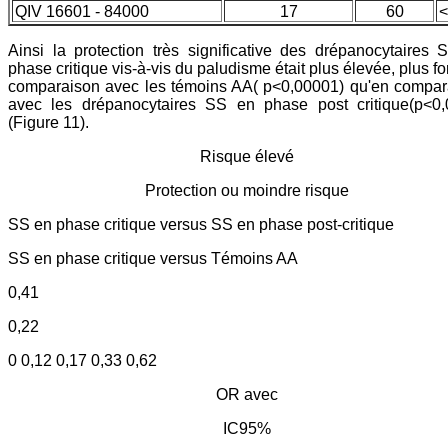
QIV 16601 - 84000
17
60
<
Ainsi la protection très significative des drépanocytaires
phase critique vis-à-vis du paludisme était plus élevée, plus fo
comparaison avec les témoins AA( p<0,00001) qu'en compar
avec les drépanocytaires SS en phase post critique(p<0,
(Figure 11).
Risque élevé
Protection ou moindre risque
SS en phase critique versus SS en phase post-critique
SS en phase critique versus Témoins AA
0,41
0,22
0 0,12 0,17 0,33 0,62
OR avec
IC95%