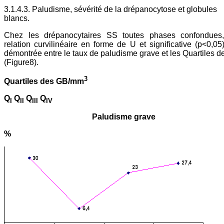
3.1.4.3. Paludisme, sévérité de la drépanocytose et globules
blancs.
Chez les drépanocytaires SS toutes phases confondues
relation curvilinéaire en forme de U et significative (p<0,05)
démontrée entre le taux de paludisme grave et les Quartiles 
(Figure8).
3
Quartiles des GB/mm
Q
Q
Q
Q
I
II
III
IV
Paludisme grave
%