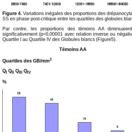
Figure 4.
Variations inégales des proportions des drépanocyta
SS en phase post-critique entre les quartiles des globules bla
Par contre, les proportions des témoins AA diminuaient
significativement (p<0,00001 avec relation inverse ou négati
Quartile I au Quartile IV des Globules blancs (Figure5).
Témoins AA
3
Quartiles des GB/mm
Q
Q
Q
Q
I
II
III
IV
%