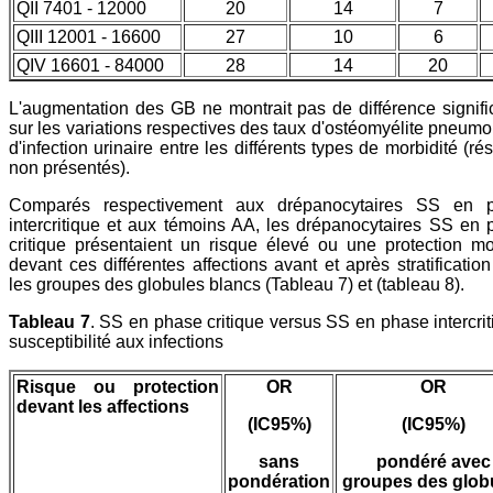
QII 7401 - 12000
20
14
7
QIII 12001 - 16600
27
10
6
QIV 16601 - 84000
28
14
20
L'augmentation des GB ne montrait pas de différence signifi
sur les variations respectives des taux d'ostéomyélite pneumo
d'infection urinaire entre les différents types de morbidité (rés
non présentés).
Comparés respectivement aux drépanocytaires SS en 
intercritique et aux témoins AA, les drépanocytaires SS en
critique présentaient un risque élevé ou une protection m
devant ces différentes affections avant et après stratificatio
les groupes des globules blancs (Tableau 7) et (tableau 8).
Tableau 7
. SS en phase critique versus SS en phase intercrit
susceptibilité aux infections
Risque ou protection
OR
OR
devant les affections
(IC95%)
(IC95%)
sans
pondéré avec
pondération
groupes des glob