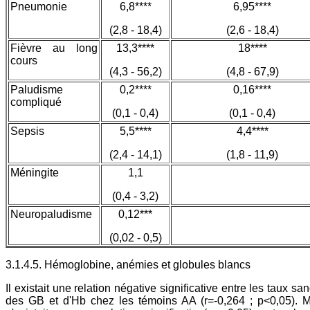
Pneumonie
6,8****
6,95****
(2,8 - 18,4)
(2,6 - 18,4)
Fièvre au long
13,3****
18****
cours
(4,3 - 56,2)
(4,8 - 67,9)
Paludisme
0,2****
0,16****
compliqué
(0,1 - 0,4)
(0,1 - 0,4)
Sepsis
5,5****
4,4****
(2,4 - 14,1)
(1,8 - 11,9)
Méningite
1,1
(0,4 - 3,2)
Neuropaludisme
0,12***
(0,02 - 0,5)
3.1.4.5. Hémoglobine, anémies et globules blancs
Il existait une relation négative significative entre les taux sa
des GB et d'Hb chez les témoins AA (r=-0,264 ; p<0,05). M