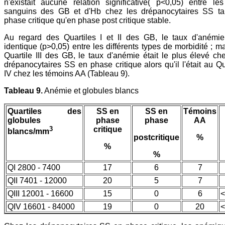
n'existait aucune relation significative( p<0,05) entre le
sanguins des GB et d'Hb chez les drépanocytaires SS ta
phase critique qu'en phase post critique stable.
Au regard des Quartiles I et II des GB, le taux d'anémie 
identique (p>0,05) entre les différents types de morbidité ; m
Quartile III des GB, le taux d'anémie était le plus élevé ch
drépanocytaires SS en phase critique alors qu'il l'était au Qu
IV chez les témoins AA (Tableau 9).
Tableau 9.
Anémie et globules blancs
Quartiles des
SS en
SS en
Témoins
globules
phase
phase
AA
3
critique
blancs/mm
postcritique
%
%
%
QI 2800 - 7400
17
6
7
QII 7401 - 12000
20
5
7
QIII 12001 - 16600
15
0
6
<
QIV 16601 - 84000
19
0
20
<