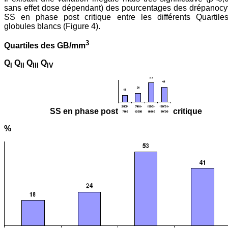
sans effet dose dépendant) des pourcentages des drépanocy
SS en phase post critique entre les différents Quartile
globules blancs (Figure 4).
3
Quartiles des GB/mm
Q
Q
Q
Q
I
II
III
IV
SS en phase post
critique
%