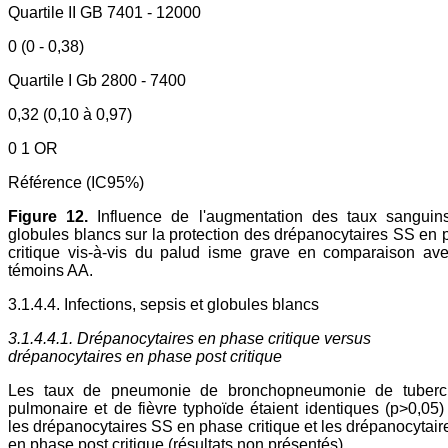
Quartile II GB 7401 - 12000
0 (0 - 0,38)
Quartile I Gb 2800 - 7400
0,32 (0,10 à 0,97)
0 1 OR
Référence (IC95%)
Figure 12.
Influence de l'augmentation des taux sanguin
globules blancs sur la protection des drépanocytaires SS en
critique vis-à-vis du palud isme grave en comparaison ave
témoins AA.
3.1.4.4. Infections, sepsis et globules blancs
3.1.4.4.1. Drépanocytaires en phase critique versus
drépanocytaires en phase post critique
Les taux de pneumonie de bronchopneumonie de tuberc
pulmonaire et de fièvre typhoïde étaient identiques (p>0,05)
les drépanocytaires SS en phase critique et les drépanocytai
en phase post critique (résultats non présentés).