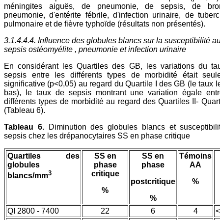
méningites aiguës, de pneumonie, de sepsis, de bro
pneumonie, d'entérite fébrile, d'infection urinaire, de tuber
pulmonaire et de fièvre typhoïde (résultats non présentés).
3.1.4.4.4. Influence des globules blancs sur la susceptibilité a
sepsis ostéomyélite , pneumonie et infection urinaire
En considérant les Quartiles des GB, les variations du ta
sepsis entre les différents types de morbidité était seul
significative (p<0,05) au regard du Quartile I des GB (le taux l
bas), le taux de sepsis montrant une variation égale entr
différents types de morbidité au regard des Quartiles II- Quart
(Tableau 6).
Tableau 6.
Diminution des globules blancs et susceptibil
sepsis chez les drépanocytaires SS en phase critique
Quartiles des
SS en
SS en
Témoins
globules
phase
phase
AA
3
critique
blancs/mm
postcritique
%
%
%
QI 2800 - 7400
22
6
4
<