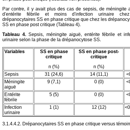
Par contre, il y avait plus des cas de sepsis, de méningite 
d'entérite fébrile et moins d'infection urinaire che
drépanocytaires SS en phase critique que chez les drépanocy
SS en phase post critique (Tableau 4).
Tableau 4.
Sepsis, méningite aiguë, entérite fébrile et inf
urinaire selon la phase de la drépanocytose SS.
Variables
SS en phase
SS en phase post-
critique
critique
n (%)
n (%)
Sepsis
31 (24,6)
14 (11,1)
<
Méningite
9 (7,1)
0 (0)
<
aiguë
Entérite
5 (5)
0 (0)
<
fébrile
Infection
1 (1)
12 (12)
<0
urinaire
3.1.4.4.2. Drépanocytaires SS en phase critique versus témoi