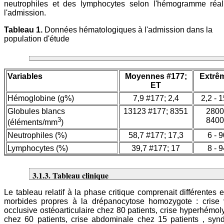
neutrophiles et des lymphocytes selon l'hémogramme réal
l'admission.
Tableau 1.
Données hématologiques à l'admission dans la
population d'étude
Variables
Moyennes #177;
Extrê
ET
Hémoglobine (g%)
7,9 #177; 2,4
2,2 - 1
Globules blancs
13123 #177; 8351
2800
3
8400
(éléments/mm
)
Neutrophiles (%)
58,7 #177; 17,3
6 - 9
Lymphocytes (%)
39,7 #177; 17
8 - 9
3.1.3. Tableau clinique
Le tableau relatif à la phase critique comprenait différentes e
morbides propres à la drépanocytose homozygote : crise 
occlusive ostéoarticulaire chez 80 patients, crise hyperhémol
chez 60 patients, crise abdominale chez 15 patients , syn