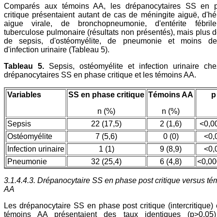
Comparés aux témoins AA, les drépanocytaires SS en 
critique présentaient autant de cas de méningite aiguë, d'hé
aigue virale, de bronchopneumonie, d'entérite fébril
tuberculose pulmonaire (résultats non présentés), mais plus 
de sepsis, d'ostéomyélite, de pneumonie et moins d
d'infection urinaire (Tableau 5).
Tableau 5.
Sepsis, ostéomyélite et infection urinaire che
drépanocytaires SS en phase critique et les témoins AA.
Variables
SS en phase critique
Témoins AA
p
n (%)
n (%)
Sepsis
22 (17,5)
2 (1,6)
<0,0
Ostéomyélite
7 (5,6)
0 (0)
<0,
Infection urinaire
1 (1)
9 (8,9)
<0,
Pneumonie
32 (25,4)
6 (4,8)
<0,0
3.1.4.4.3. Drépanocytaire SS en phase post critique versus té
AA
Les drépanocytaire SS en phase post critique (intercritique) 
témoins AA présentaient des taux identiques (p>0,05