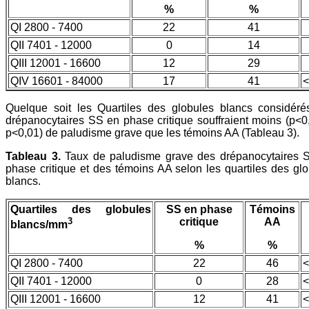
%
%
QI 2800 - 7400
22
41
QII 7401 - 12000
0
14
QIII 12001 - 16600
12
29
QIV 16601 - 84000
17
41
<
Quelque soit les Quartiles des globules blancs considérés
drépanocytaires SS en phase critique souffraient moins (p<0
p<0,01) de paludisme grave que les témoins AA (Tableau 3).
Tableau 3.
Taux de paludisme grave des drépanocytaires 
phase critique et des témoins AA selon les quartiles des gl
blancs.
Quartiles des globules
SS en phase
Témoins
3
critique
AA
blancs/mm
%
%
QI 2800 - 7400
22
46
<
QII 7401 - 12000
0
28
<
QIII 12001 - 16600
12
41
<