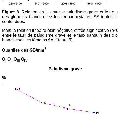
Figure 8.
Relation en U entre le paludisme grave et les qua
des globules blancs chez les drépanocytaires SS toutes p
confondues.
Mais la relation linéaire était négative et très significative (p<
entre le taux de paludisme grave et le taux sanguin des gl
blancs chez les témoins AA (Figure 9).
3
Quartiles des GB/mm
Q
Q
Q
Q
I
II
III
IV
Paludisme grave
%