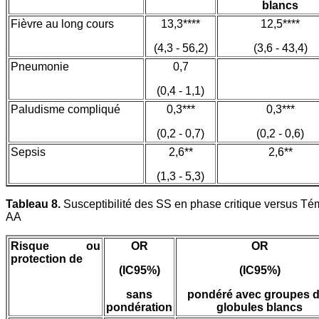
blancs
Fièvre au long cours
13,3****
12,5****
(4,3 - 56,2)
(3,6 - 43,4)
Pneumonie
0,7
(0,4 - 1,1)
Paludisme compliqué
0,3***
0,3***
(0,2 - 0,7)
(0,2 - 0,6)
Sepsis
2,6**
2,6**
(1,3 - 5,3)
Tableau 8.
Susceptibilité des SS en phase critique versus Té
AA
Risque ou
OR
OR
protection de
(IC95%)
(IC95%)
sans
pondéré avec groupes 
pondération
globules blancs