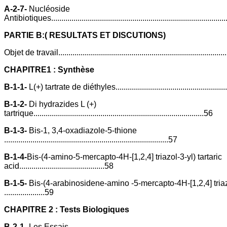
A-2-7-
Nucléoside
Antibiotiques....................................................................................
PARTIE B:( RESULTATS ET DISCUTIONS)
Objet de travail...................................................................................
CHAPITRE1 : Synthèse
B-1-1-
L(+) tartrate de diéthyles..........................................................
B-1-2-
Di hydrazides L (+)
tartrique....................................................................................56
B-1-3-
Bis-1, 3,4-oxadiazole-5-thione
.................................................................................57
B-1-4-
Bis-(4-amino-5-mercapto-4H-[1,2,4] triazol-3-yl) tartaric
acid..........................................58
B-1-5-
Bis-(4-arabinosidene-amino -5-mercapto-4H-[1,2,4] triazo
....................59
CHAPITRE 2 : Tests Biologiques
B-2-1-
Les Essais