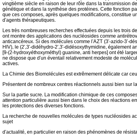
vingtième siècle en raison de leur rôle dans la transmission de
génétique et dans la synthèse des protéines. Cette fonction pa
que ces composes, après quelques modifications, constitue u
d'agents thérapeutiques.
Les très nombreuses recherches effectuées depuis les trois d
ont montre des applications des nucléosides comme antirétrovi
anticancéreux. Si des molécules comme l'AZT (3'-azido-3'-dés
HIV), le (2',3'-didéhydro-2',3'-didésoxythymidine, également ant
[9-(2-hydroxyéthoxyméthyl) guanine, anti herpes] ont été larg
ne dispose que d'un éventail relativement modeste de molécu
actives.
La Chimie des Biomolécules est extrêmement délicate car ceu
Présentent de nombreux centres réactionnels aussi bien sur la
Sur la partie sucre. La modification chimique de ces compose
attention particulière aussi bien dans le choix des réactions
les protections des diverses fonctions.
La recherche de nouvelles molécules de types nucléosides ac
sujet
d'actualité, en particulier en raison des phénomènes de résist