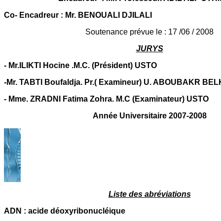
Co- Encadreur : Mr. BENOUALI DJILALI
Soutenance prévue le : 17 /06 / 2008
JURYS
- Mr.ILIKTI Hocine .M.C. (Président) USTO
-Mr. TABTI Boufaldja. Pr.( Examineur) U. ABOUBAKR B
- Mme. ZRADNI Fatima Zohra. M.C (Examinateur) USTO
Année Universitaire 2007-2008
Liste des abréviations
ADN : acide déoxyribonucléique