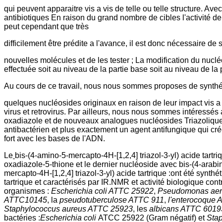
qui peuvent apparaitre vis a vis de telle ou telle structure. Ave
antibiotiques En raison du grand nombre de cibles l'activité 
peut cependant que très
difficilement être prédite a l'avance, il est donc nécessaire de 
nouvelles molécules et de les tester ; La modification du nuclé
effectuée soit au niveau de la partie base soit au niveau de la 
Au cours de ce travail, nous nous sommes proposes de synthé
quelques nucléosides originaux en raison de leur impact vis 
virus et retrovirus. Par ailleurs, nous nous sommes intéressés
oxadiazole et de nouveaux analogues nucléosides Triazoliqu
antibactérien et plus exactement un agent antifungique qui cr
fort avec les bases de l'ADN.
Le
bis-(4-amino-5-mercapto-4H-[1,2,4] triazol-3-yl) acide tartriq
oxadiazole-5-thione
et le dernier nucléoside avec bis-(4-arab
mercapto-4H-[1,2,4] triazol-3-yl) acide tartrique :ont été synthét
tartrique et caractérisés par IR.NMR et activité biologique cont
organismes :
Escherichia coli ATTC 25922
,
Pseudomonas aer
ATTC10145
, la
pseudotuberculose ATTC 911
,
l'enterocoque 
Staphylococcus aureus ATTC 25923
, les
albicans ATTC 6019
bactéries :
Escherichia coli
ATCC 25922
(Gram négatif) et
Sta