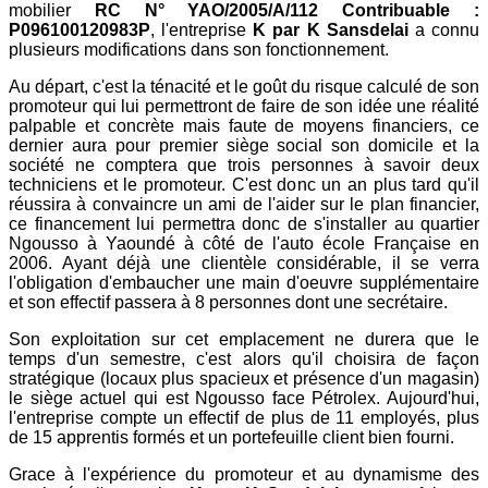
mobilier
RC N° YAO/2005/A/112 Contribuable :
P096100120983P
, l'entreprise
K par K Sansdelai
a connu
plusieurs modifications dans son fonctionnement.
Au départ, c'est la ténacité et le goût du risque calculé de son
promoteur qui lui permettront de faire de son idée une réalité
palpable et concrète mais faute de moyens financiers, ce
dernier aura pour premier siège social son domicile et la
société ne comptera que trois personnes à savoir deux
techniciens et le promoteur. C'est donc un an plus tard qu'il
réussira à convaincre un ami de l'aider sur le plan financier,
ce financement lui permettra donc de s'installer au quartier
Ngousso à Yaoundé à côté de l'auto école Française en
2006. Ayant déjà une clientèle considérable, il se verra
l'obligation d'embaucher une main d'oeuvre supplémentaire
et son effectif passera à 8 personnes dont une secrétaire.
Son exploitation sur cet emplacement ne durera que le
temps d'un semestre, c'est alors qu'il choisira de façon
stratégique (locaux plus spacieux et présence d'un magasin)
le siège actuel qui est Ngousso face Pétrolex. Aujourd'hui,
l'entreprise compte un effectif de plus de 11 employés, plus
de 15 apprentis formés et un portefeuille client bien fourni.
Grace à l'expérience du promoteur et au dynamisme des