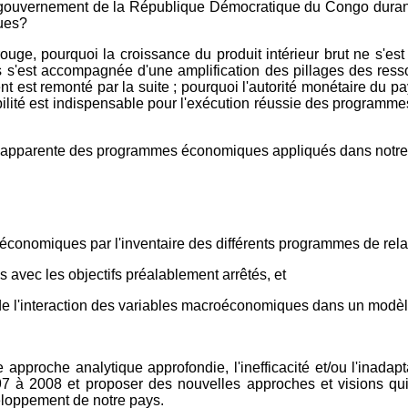
 gouvernement de la République Démocratique du Congo durant l
ques?
rouge, pourquoi la croissance du produit intérieur brut ne s'e
s s'est accompagnée d'une amplification des pillages des res
nt est remonté par la suite ; pourquoi l'autorité monétaire du pay
ilité est indispensable pour l'exécution réussie des programm
ité apparente des programmes économiques appliqués dans notre
s économiques par l'inventaire des différents programmes de r
 avec les objectifs préalablement arrêtés, et
e de l'interaction des variables macroéconomiques dans un modè
d'une approche analytique approfondie, l'inefficacité et/ou l'ina
à 2008 et proposer des nouvelles approches et visions qui 
loppement de notre pays.