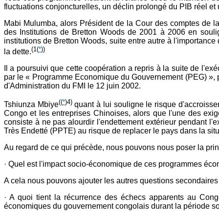
fluctuations conjoncturelles, un déclin prolongé du PIB réel et
Mabi Mulumba, alors Président de la Cour des comptes de l
des Institutions de Bretton Woods de 2001 à 2006 en souli
institutions de Bretton Woods, suite entre autre à l'importanc
(1
(
*
))
la dette.
Il a poursuivi que cette coopération a repris à la suite de l
par le « Programme Economique du Gouvernement (PEG) », pro
d'Administration du FMI le 12 juin 2002.
(
(
*
)4)
Tshiunza Mbiye
quant à lui souligne le risque d'accrois
Congo et les entreprises Chinoises, alors que l'une des exi
consiste à ne pas alourdir l'endettement extérieur pendant l
Très Endetté (PPTE) au risque de replacer le pays dans la sit
Au regard de ce qui précède, nous pouvons nous poser la princ
· Quel est l'impact socio-économique de ces programmes éco
A cela nous pouvons ajouter les autres questions secondaires 
· A quoi tient la récurrence des échecs apparents au Cong
économiques du gouvernement congolais durant la période s