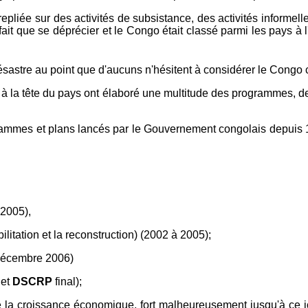
iée sur des activités de subsistance, des activités informelles.
ait que se déprécier et le Congo était classé parmi les pays à 
ésastre au point que d'aucuns n'hésitent à considérer le Cong
 à la tête du pays ont élaboré une multitude des programmes, d
mes et plans lancés par le Gouvernement congolais depuis 1997 
2005),
litation et la reconstruction) (2002 à 2005);
 décembre 2006)
et
DSCRP
final);
e la croissance économique, fort malheureusement jusqu'à ce 