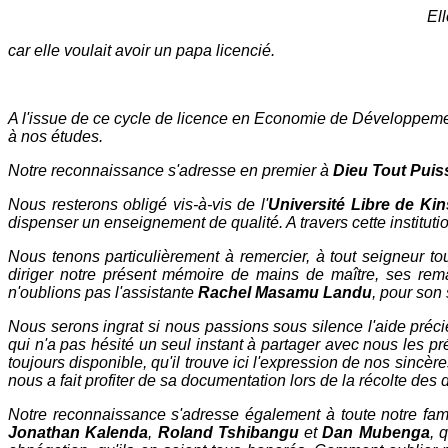
Ell
car elle voulait avoir un papa licencié.
A l'issue de ce cycle de licence en Economie de Développemen
à nos études.
Notre reconnaissance s'adresse en premier à
Dieu Tout Puis
Nous resterons obligé vis-à-vis de l'
Université Libre de Ki
dispenser un enseignement de qualité. A travers cette institut
Nous tenons particulièrement à remercier, à tout seigneur to
diriger notre présent mémoire de mains de maître, ses rema
n'oublions pas l'assistante
Rachel Masamu Landu
, pour son 
Nous serons ingrat si nous passions sous silence l'aide pré
qui n'a pas hésité un seul instant à partager avec nous les p
toujours disponible, qu'il trouve ici l'expression de nos sincè
nous a fait profiter de sa documentation lors de la récolte des
Notre reconnaissance s'adresse également à toute notre famil
Jonathan Kalenda
,
Roland Tshibangu
et
Dan Mubenga
, 