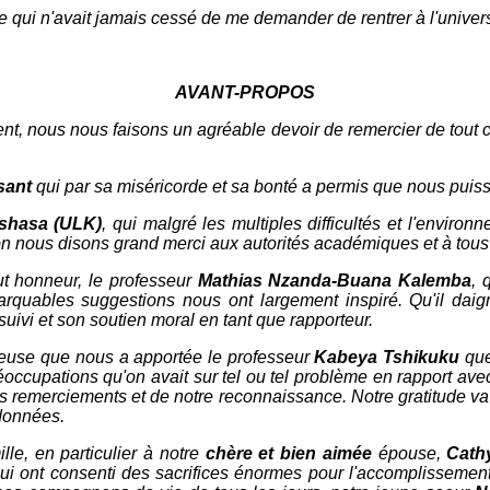
e qui n'avait jamais cessé de me demander de rentrer à l'univers
AVANT-PROPOS
t, nous nous faisons un agréable devoir de remercier de tout co
sant
qui par sa miséricorde et sa bonté a permis que nous puiss
nshasa (ULK)
, qui malgré les multiples difficultés et l'enviro
ion nous disons grand merci aux autorités académiques et à tous 
ut honneur, le professeur
Mathias Nzanda-Buana Kalemba
, 
rquables suggestions nous ont largement inspiré. Qu'il daigne
suivi et son soutien moral en tant que rapporteur.
cieuse que nous a apportée le professeur
Kabeya Tshikuku
que
réoccupations qu'on avait sur tel ou tel problème en rapport av
res remerciements et de notre reconnaissance. Notre gratitude va
 données.
le, en particulier à notre
chère et bien aimée
épouse,
Cath
qui ont consenti des sacrifices énormes pour l'accomplissement 