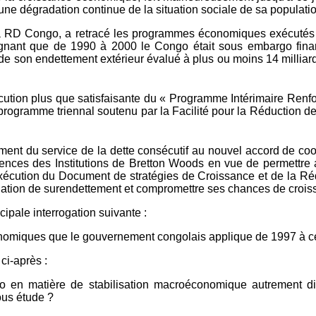
 une dégradation continue de la situation sociale de sa populati
a RD Congo, a retracé les programmes économiques exécutés 
gnant que de 1990 à 2000 le Congo était sous embargo financ
e de son endettement extérieur évalué à plus ou moins 14 millia
'exécution plus que satisfaisante du « Programme Intérimaire Re
gramme triennal soutenu par la Facilité pour la Réduction de 
sement du service de la dette consécutif au nouvel accord de c
gences des Institutions de Bretton Woods en vue de permettre
'exécution du Document de stratégies de Croissance et de la Ré
uation de surendettement et compromettre ses chances de croiss
ipale interrogation suivante :
nomiques que le gouvernement congolais applique de 1997 à ce
ci-après :
o en matière de stabilisation macroéconomique autrement di
ous étude ?