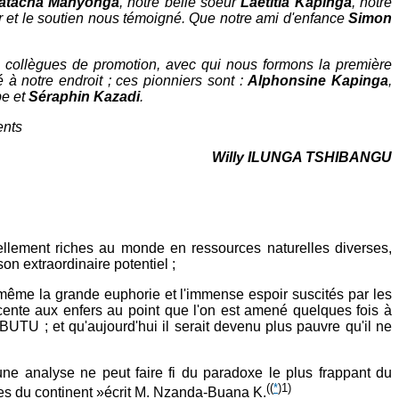
atacha Manyonga
, notre belle soeur
Laetitia Kapinga
, notre
r et le soutien nous témoigné. Que notre ami d'enfance
Simon
 collègues de promotion, avec qui nous formons la première
 à notre endroit ; ces pionniers sont :
Alphonsine Kapinga
,
be et
Séraphin Kazadi
.
ents
Willy ILUNGA TSHIBANGU
lement riches au monde en ressources naturelles diverses,
on extraordinaire potentiel ;
ême la grande euphorie et l'immense espoir suscités par les
cente aux enfers au point que l'on est amené quelques fois à
U ; et qu'aujourd'hui il serait devenu plus pauvre qu'il ne
cune analyse ne peut faire fi du paradoxe le plus frappant du
(
(
*
)1)
tes du continent »écrit M. Nzanda-Buana K.