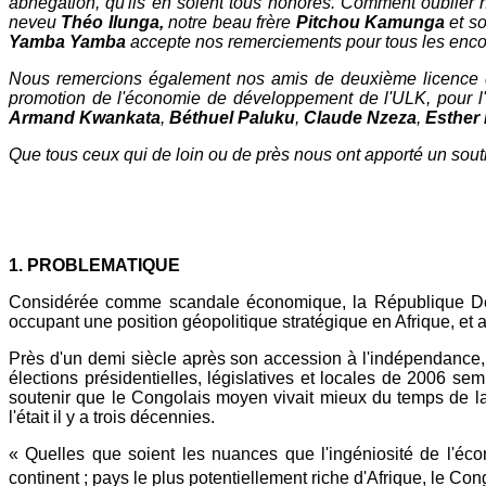
abnégation, qu'ils en soient tous honorés. Comment oublier
neveu
Théo Ilunga,
notre beau frère
Pitchou Kamunga
et s
Yamba Yamba
accepte nos remerciements pour tous les enco
Nous remercions également nos amis de deuxième licence de
promotion de l'économie de développement de l'ULK, pour l'esp
Armand Kwankata
,
Béthuel Paluku
,
Claude Nzeza
,
Esther 
Que tous ceux qui de loin ou de près nous ont apporté un sout
1. PROBLEMATIQUE
Considérée comme scandale économique, la République Démo
occupant une position géopolitique stratégique en Afrique, et a
Près d'un demi siècle après son accession à l'indépendance
élections présidentielles, législatives et locales de 2006 
soutenir que le Congolais moyen vivait mieux du temps de l
l'était il y a trois décennies.
« Quelles que soient les nuances que l'ingéniosité de l'écon
continent ; pays le plus potentiellement riche d'Afrique, le 