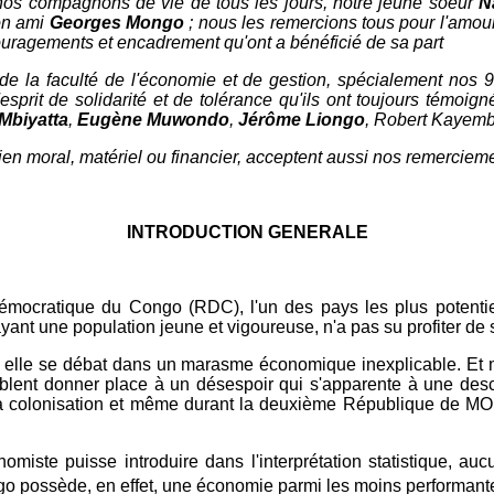
 nos compagnons de vie de tous les jours, notre jeune soeur
N
on ami
Georges Mongo
; nous les remercions tous pour l'amou
uragements et encadrement qu'ont a bénéficié de sa part
 la faculté de l'économie et de gestion, spécialement nos 9
rit de solidarité et de tolérance qu'ils ont toujours témoigné
Mbiyatta
,
Eugène Muwondo
,
Jérôme Liongo
, Robert Kayem
ien moral, matériel ou financier, acceptent aussi nos remerciem
INTRODUCTION GENERALE
cratique du Congo (RDC), l'un des pays les plus potentiel
yant une population jeune et vigoureuse, n'a pas su profiter de s
, elle se débat dans un marasme économique inexplicable. Et m
semblent donner place à un désespoir qui s'apparente à une des
a colonisation et même durant la deuxième République de MOBUT
omiste puisse introduire dans l'interprétation statistique, au
Congo possède, en effet, une économie parmi les moins performan