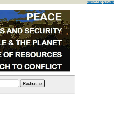
sommaire
suivant