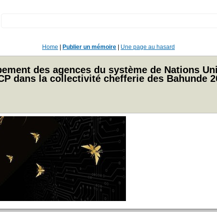
:
Home
|
Publier un mémoire
|
Une page au hasard
ement des agences du système de Nations Unie
CP dans la collectivité chefferie des Bahunde 2