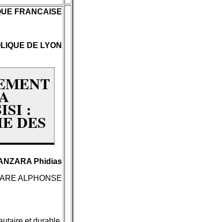
QUE FRANCAISE
LIQUE DE LYON
PEMENT
LA
SI :
IE DES
UFANZARA Phidias
: MUHARE ALPHONSE
taire et durable.