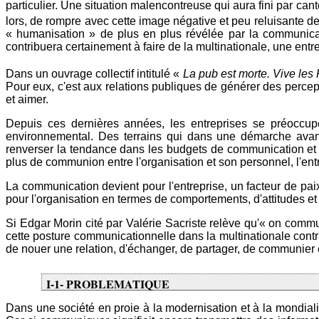
particulier. Une situation malencontreuse qui aura fini par cant
lors, de rompre avec cette image négative et peu reluisante de 
« humanisation » de plus en plus révélée par la communicat
contribuera certainement à faire de la multinationale, une ent
Dans un ouvrage collectif intitulé «
La pub est morte. Vive les 
Pour eux, c'est aux relations publiques de générer des percept
et aimer.
Depuis ces dernières années, les entreprises se préoccupen
environnemental. Des terrains qui dans une démarche avant-g
renverser la tendance dans les budgets de communication et 
plus de communion entre l'organisation et son personnel, l'entre
La communication devient pour l'entreprise, un facteur de pa
pour l'organisation en termes de comportements, d'attitudes et
Si Edgar Morin cité par Valérie Sacriste relève qu'« on commu
cette posture communicationnelle dans la multinationale contrib
de nouer une relation, d'échanger, de partager, de communier et
I-1- PROBLEMATIQUE
Dans une société en proie à la modernisation et à la mondialis