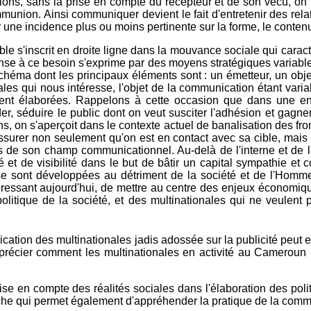
ions, sans la prise en compte du récepteur et de son vécu, on 
ommunion. Ainsi communiquer devient le fait d'entretenir des rel
ir une incidence plus ou moins pertinente sur la forme, le conten
le s'inscrit en droite ligne dans la mouvance sociale qui caracté
nse à ce besoin s'exprime par des moyens stratégiques variables
chéma dont les principaux éléments sont : un émetteur, un objec
les qui nous intéresse, l'objet de la communication étant variab
nt élaborées. Rappelons à cette occasion que dans une entre
er, séduire le public dont on veut susciter l'adhésion et gagn
s, on s'aperçoit dans le contexte actuel de banalisation des fron
assurer non seulement qu'on est en contact avec sa cible, mais 
rs de son champ communicationnel. Au-delà de l'interne et de
ité et de visibilité dans le but de bâtir un capital sympathie
 se sont développées au détriment de la société et de l'Homme. 
intéressant aujourd'hui, de mettre au centre des enjeux économiq
iopolitique de la société, et des multinationales qui ne veul
cation des multinationales jadis adossée sur la publicité peut enc
pprécier comment les multinationales en activité au Cameroun r
 prise en compte des réalités sociales dans l'élaboration des po
rche qui permet également d'appréhender la pratique de la comm