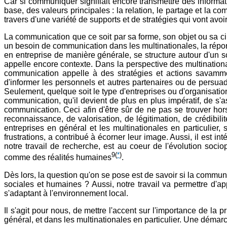
Car si communiquer signifiait encore transmettre des informat
base, des valeurs principales : la relation, le partage et la c
travers d'une variété de supports et de stratégies qui vont avo
La communication que ce soit par sa forme, son objet ou sa cib
un besoin de communication dans les multinationales, la répo
en entreprise de manière générale, se structure autour d'un s
appelle encore contexte. Dans la perspective des multinationa
communication appelle à des stratégies et actions savamme
d'informer les personnels et autres partenaires ou de persuad
Seulement, quelque soit le type d'entreprises ou d'organisation
communication, qu'il devient de plus en plus impératif, de s'
communication. Ceci afin d'être sûr de ne pas se trouver ho
reconnaissance, de valorisation, de légitimation, de crédibil
entreprises en général et les multinationales en particulier,
frustrations, a contribué à écorner leur image. Aussi, il est 
notre travail de recherche, est au coeur de l'évolution soc
9
(
*
)
comme des réalités humaines
.
Dès lors, la question qu'on se pose est de savoir si la communi
sociales et humaines ? Aussi, notre travail va permettre d'a
s'adaptant à l'environnement local.
Il s'agit pour nous, de mettre l'accent sur l'importance de la
général, et dans les multinationales en particulier. Une déma