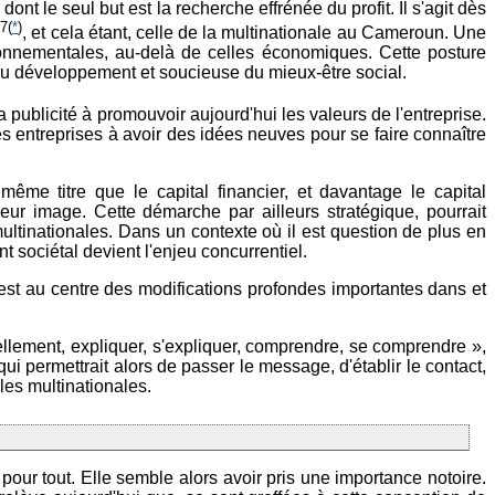
nt le seul but est la recherche effrénée du profit. Il s'agit dès
7
(
*
)
»
, et cela étant, celle de la multinationale au Cameroun. Une
ronnementales, au-delà de celles économiques. Cette posture
e du développement et soucieuse du mieux-être social.
 la publicité à promouvoir aujourd'hui les valeurs de l'entreprise.
es entreprises à avoir des idées neuves pour se faire connaître
ême titre que le capital financier, et davantage le capital
eur image. Cette démarche par ailleurs stratégique, pourrait
tinationales. Dans un contexte où il est question de plus en
t sociétal devient l'enjeu concurrentiel.
est au centre des modifications profondes importantes dans et
ellement, expliquer, s'expliquer, comprendre, se comprendre »,
ui permettrait alors de passer le message, d'établir le contact,
les multinationales.
pour tout. Elle semble alors avoir pris une importance notoire.