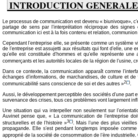
INTRODUCTION GENERALE
Le processus de communication est devenu « biunivoque», c'est-
partage de sens par l'interprétation réciproque des signes 
communication ici est à la fois contenu et relation, communion
Cependant l'entreprise elle, se présente comme un système vi
de l'entreprise est assujetti aux résultats qui font d'elle, une
qu'elle est constituée d'hommes et qu'elle représente une ac
commerçants et les autorités locales de la région de l'usine
Dans ce contexte, la communication apparaît comme l'interfac
échanges d'informations, de marchandises, de culture et de v
2
(
*
)
communicabilité sans conscience de soi et des autres »
.
Aussi, le développement perceptible des sociétés d'une part e
survenance des crises, tous ces problèmes vont largement infl
Une situation qui va interpeller non seulement sur l'orienta
Auvinet pense que, « La communication de l'entreprise doit 
3
(
*
)
structurelles et de l'histoire »
. Mais l'une des plus vieill
propagande. Elle s'est pendant longtemps imposée comme la
approprié de la société de consommation de l'ère industrielle