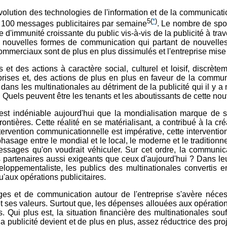
évolution des technologies de l'information et de la communication
5
(
*
)
à 100 messages publicitaires par semaine
. Le nombre de spot
rme d'immunité croissante du public vis-à-vis de la publicité à
de nouvelles formes de communication qui partant de nouvelle
mmerciaux sont de plus en plus dissimulés et l'entreprise mise
 des actions à caractère social, culturel et loisif, discrèteme
ises et, des actions de plus en plus en faveur de la communi
 dans les multinationales au détriment de la publicité qui il y 
Quels peuvent être les tenants et les aboutissants de cette no
 est indéniable aujourd'hui que la mondialisation marque de so
ontières. Cette réalité en se matérialisant, a contribué à la cré
tervention communicationnelle est impérative, cette intervention
hasage entre le mondial et le local, le moderne et le traditionnel
essages qu'on voudrait véhiculer. Sur cet ordre, la communica
 des partenaires aussi exigeants que ceux d'aujourd'hui ? Dans le
loppementaliste, les publics des multinationales convertis e
aux opérations publicitaires.
es et de communication autour de l'entreprise s'avère nécessai
et ses valeurs. Surtout que, les dépenses allouées aux opérat
. Qui plus est, la situation financière des multinationales souf
publicité devient et de plus en plus, assez réductrice des proje