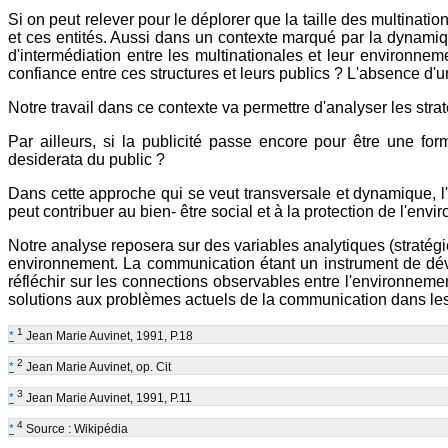
Si on peut relever pour le déplorer que la taille des multinati
et ces entités. Aussi dans un contexte marqué par la dynamiq
d'intermédiation entre les multinationales et leur environne
confiance entre ces structures et leurs publics ? L'absence d'
Notre travail dans ce contexte va permettre d'analyser les st
Par ailleurs, si la publicité passe encore pour être une fo
desiderata du public ?
Dans cette approche qui se veut transversale et dynamique, l
peut contribuer au bien- être social et à la protection de l'en
Notre analyse reposera sur des variables analytiques (stratég
environnement. La communication étant un instrument de dével
réfléchir sur les connections observables entre l'environnem
solutions aux problèmes actuels de la communication dans les en
1
*
Jean Marie Auvinet, 1991, P.18
2
*
Jean Marie Auvinet, op. Cit
3
*
Jean Marie Auvinet, 1991, P.11
4
*
Source : Wikipédia