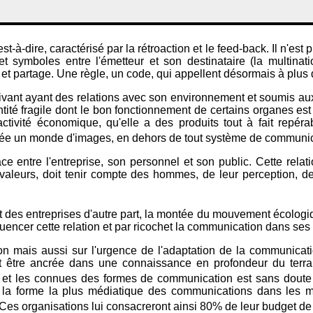
à-dire, caractérisé par la rétroaction et le feed-back. Il n'est 
et symboles entre l'émetteur et son destinataire (la multinati
 et partage. Une règle, un code, qui appellent désormais à plus 
vant ayant des relations avec son environnement et soumis aux 
 entité fragile dont le bon fonctionnement de certains organes est
tivité économique, qu'elle a des produits tout à fait repérabl
, crée un monde d'images, en dehors de tout système de communi
e entre l'entreprise, son personnel et son public. Cette relat
aleurs, doit tenir compte des hommes, de leur perception, de 
t des entreprises d'autre part, la montée du mouvement écologiqu
uencer cette relation et par ricochet la communication dans ses
tion mais aussi sur l'urgence de l'adaptation de la communicat
être ancrée dans une connaissance en profondeur du terrain, 
es et les connues des formes de communication est sans doute
 forme la plus médiatique des communications dans les mult
. Ces organisations lui consacreront ainsi 80% de leur budget 