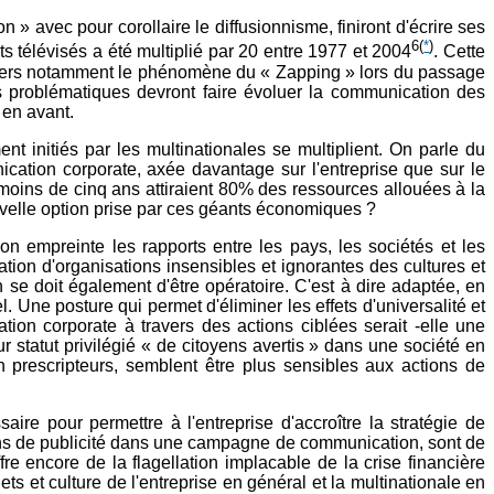
 » avec pour corollaire le diffusionnisme, finiront d'écrire ses
6
(
*
)
s télévisés a été multiplié par 20 entre 1977 et 2004
. Cette
 travers notamment le phénomène du « Zapping » lors du passage
s problématiques devront faire évoluer la communication des
 en avant.
nt initiés par les multinationales se multiplient. On parle du
cation corporate, axée davantage sur l'entreprise que sur le
a moins de cinq ans attiraient 80% des ressources allouées à la
uvelle option prise par ces géants économiques ?
n empreinte les rapports entre les pays, les sociétés et les
ation d'organisations insensibles et ignorantes des cultures et
 se doit également d'être opératoire. C'est à dire adaptée, en
. Une posture qui permet d'éliminer les effets d'universalité et
tion corporate à travers des actions ciblées serait -elle une
ur statut privilégié « de citoyens avertis » dans une société en
n prescripteurs, semblent être plus sensibles aux actions de
re pour permettre à l'entreprise d'accroître la stratégie de
ions de publicité dans une campagne de communication, sont de
fre encore de la flagellation implacable de la crise financière
ts et culture de l'entreprise en général et la multinationale en