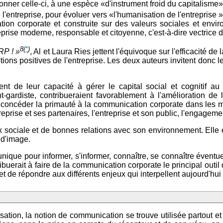
onner celle-ci, à une espèce «d'instrument froid du capitalisme» do
l'entreprise, pour évoluer vers «l'humanisation de l'entreprise 
ion corporate et construite sur des valeurs sociales et envi
reprise moderne, responsable et citoyenne, c'est-à-dire vectric
8
(
*
)
RP ! »
, Al et Laura Ries jettent l'équivoque sur l'efficacité de
ions positives de l'entreprise. Les deux auteurs invitent donc l
t de leur capacité à gérer le capital social et cognitif au m
ardiste, contribueraient favorablement à l'amélioration de l
concéder la primauté à la communication corporate dans les mul
prise et ses partenaires, l'entreprise et son public, l'engagemen
ix sociale et de bonnes relations avec son environnement. Elle 
 d'image.
nique pour informer, s'informer, connaître, se connaître éventu
uerait à faire de la communication corporate le principal outil q
 de répondre aux différents enjeux qui interpellent aujourd'hui 
ation, la notion de communication se trouve utilisée partout et 