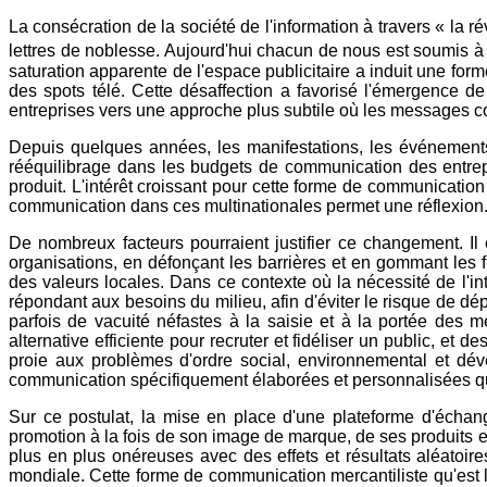
La consécration de la société de l'information à travers « la r
lettres de noblesse. Aujourd'hui chacun de nous est soumis 
saturation apparente de l'espace publicitaire a induit une fo
des spots télé. Cette désaffection a favorisé l'émergence 
entreprises vers une approche plus subtile où les messages co
Depuis quelques années, les manifestations, les événements et
rééquilibrage dans les budgets de communication des entrepr
produit. L'intérêt croissant pour cette forme de communication
communication dans ces multinationales permet une réflexion. 
De nombreux facteurs pourraient justifier ce changement. Il
organisations, en défonçant les barrières et en gommant les fr
des valeurs locales. Dans ce contexte où la nécessité de l'in
répondant aux besoins du milieu, afin d'éviter le risque de dép
parfois de vacuité néfastes à la saisie et à la portée des m
alternative efficiente pour recruter et fidéliser un public, et
proie aux problèmes d'ordre social, environnemental et déve
communication spécifiquement élaborées et personnalisées qu'
Sur ce postulat, la mise en place d'une plateforme d'échang
promotion à la fois de son image de marque, de ses produits 
plus en plus onéreuses avec des effets et résultats aléatoires
mondiale. Cette forme de communication mercantiliste qu'est la 