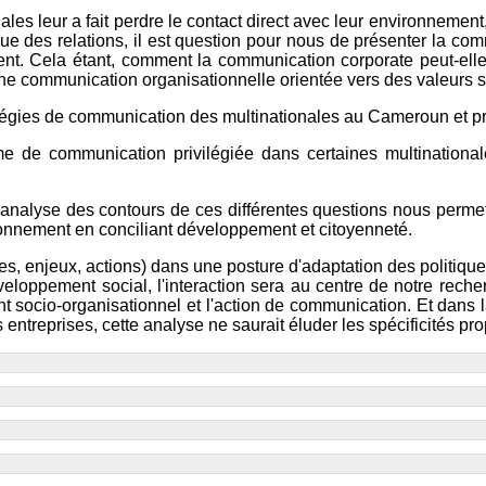
onales leur a fait perdre le contact direct avec leur environnem
ue des relations, il est question pour nous de présenter la com
ment. Cela étant, comment la communication corporate peut-elle 
une communication organisationnelle orientée vers des valeurs so
ratégies de communication des multinationales au Cameroun et pr
rme de communication privilégiée dans certaines multinationa
'analyse des contours de ces différentes questions nous permet
vironnement en conciliant développement et citoyenneté.
ies, enjeux, actions) dans une posture d'adaptation des politiq
oppement social, l'interaction sera au centre de notre recher
ent socio-organisationnel et l'action de communication. Et dans
treprises, cette analyse ne saurait éluder les spécificités prop