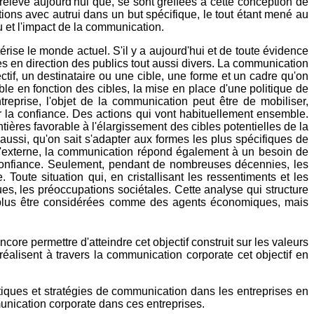
relève aujourd'hui que, se sont greffées à cette conception de
ations avec autrui dans un but spécifique, le tout étant mené au
u et l'impact de la communication.
rise le monde actuel. S'il y a aujourd'hui et de toute évidence
 en direction des publics tout aussi divers. La communication
tif, un destinataire ou une cible, une forme et un cadre qu'on
le en fonction des cibles, la mise en place d'une politique de
prise, l'objet de la communication peut être de mobiliser,
er la confiance. Des actions qui vont habituellement ensemble.
tières favorable à l'élargissement des cibles potentielles de la
aussi, qu'on sait s'adapter aux formes les plus spécifiques de
 l'externe, la communication répond également à un besoin de
 et confiance. Seulement, pendant de nombreuses décennies, les
Toute situation qui, en cristallisant les ressentiments et les
ues, les préoccupations sociétales. Cette analyse qui structure
ent plus être considérées comme des agents économiques, mais
ore permettre d'atteindre cet objectif construit sur les valeurs
éalisent à travers la communication corporate cet objectif en
litiques et stratégies de communication dans les entreprises en
unication corporate dans ces entreprises.