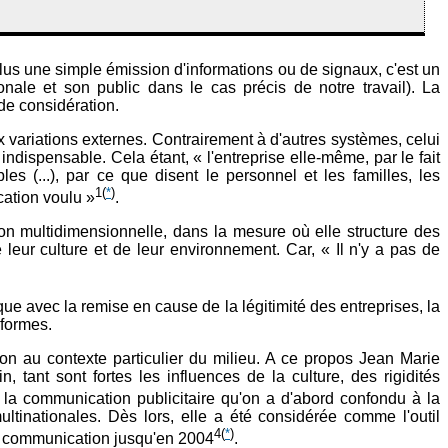
plus une simple émission d'informations ou de signaux, c'est un
onale et son public dans le cas précis de notre travail). La
de considération.
variations externes. Contrairement à d'autres systèmes, celui
 indispensable. Cela étant, « l'entreprise elle-même, par le fait
es (...), par ce que disent le personnel et les familles, les
1
(
*
)
cation voulu »
.
ion multidimensionnelle, dans la mesure où elle structure des
leur culture et de leur environnement. Car, « Il n'y a pas de
e avec la remise en cause de la légitimité des entreprises, la
 formes.
ion au contexte particulier du milieu. A ce propos Jean Marie
tant sont fortes les influences de la culture, des rigidités
 la communication publicitaire qu'on a d'abord confondu à la
inationales. Dès lors, elle a été considérée comme l'outil
4
(
*
)
de communication jusqu'en 2004
.