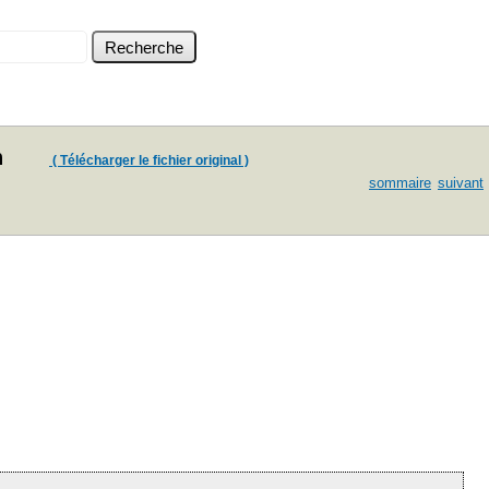
n
( Télécharger le fichier original )
sommaire
suivant