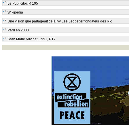
5
*
Le Publicitor, P. 105
6
*
Wikipédia
7
*
Une vision que partageait déjà Ivy Lee Ledbetter fondateur des RP.
8
*
Paru en 2003
9
*
Jean Marie Auvinet, 1991, P.17.