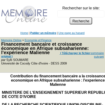
Rechercher sur le site:
Home
|
Publier un mémoire
|
Une page au hasard
Memoire Online
>
Economie et Finance
Financement bancaire et croissance
économique en Afrique subsaharienne:
l'expérience Malienne
sommaire
( Télécharger le fichier
original )
suivant
par
Sylli SOUMARE
Université de Cocody Côte d'Ivoire - DESS 2009
Contribution du financement bancaire a la croissanc
economique en Afrique subsaharienne : l'experience
Malienne
MINISTERE DE L'ENSEIGNEMENT SUPERIEUR REPUBL
DE COTE D'IVOIRE
DE LA RECHERCHE SCIENTIFIQUE UNION-DISCIPLINE-