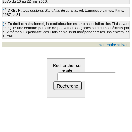
2575 du 16 au 22 mai 2010.
2
*
DREI, R.,
Les postures d'analyse discursive
, éd. Langues vivantes, Paris,
1987, p. 31.
3
*
En droit constitutionnel, la confédération est une association des Etats ayant
délégué une certaine parcelle de pouvoir aux organes communs et établis par
eux-mêmes. Cependant, ces Etats demeurent indépendants les uns envers les
autres.
sommaire
suivant
Rechercher sur
le site: