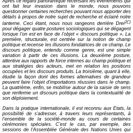
Après ce regard panoramique recensant les événements qui
ont fait leur invasion dans le monde, nous pouvons
questionner certaines recherches pouvant nous apporter des
détails à propos de notre sujet de recherche et éclairé notre
2
(
*
)
lanterne. Ceci étant, nous nous rangeons derrière Drei
pour dégager quatre postures sociologiques qui se dégagent
lorsque l'on est en face de l'objet « discours politique ». La
première, structurale, est centrée sur la notion de champ
politique et recense les illusions fondatrices de ce champ. Le
discours politique, entendu comme genre, est une simple
variation à partir de ces illusions. La deuxième posture,
attentive aux rapports de force internes au champ politique et
aux stratégies des acteurs, met en relation les positions
occupées et les discours produits. La troisième, quant à elle,
étudie la façon dont des formes alternatives de grandeur
peuvent faire l'objet d'importations réussies dans le champ.
La quatrième, enfin, se mobilise autour de la saisie de sens
que renferme un discours politique dans la contextualité de
son déploiement.
Dans la pratique internationale, il est reconnu aux Etats, la
possibilité de s'adresser, à travers leurs représentants, à
l'ensemble de la société-monde au cours de certaines
cérémonies spéciales. C'est le cas, par exemple, des
sessions de l'Assemblée Générale des Nations Unies qui