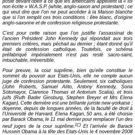
poste devant obéir à ce que les américains appellent la « loi
non écrite » W.A.S.P. (white, anglo-saxon and protestant) ; ce
qui veut dire que l'on ne peut accéder à la Maison blanche
que si l'on remplit ces trois conditions : être blanc, d'origine
anglo-saxonne et de confession religieuse protestante.
C'est pour cette raison que l'on justifie l'assassinat de
l'ancien Président John Kennedy qui répondait aux trois
premiers critères, mais péchait au dernier ; étant donné qu'il
était de confession catholique. Toutefois, ce schéma
préfabriqué impérialement n'est pas resté sacro-saint,
intouchable, irréversible.
Pour preuve, la cour suprême, bien qu'elle constitue le
sommet du pouvoir aux Etats-Unis, elle ne compte aucun
juge de confession protestante. Seulement, six catholiques
(John Roberts, Samuel Alito, Antony Kennedy, Soria
Sotomayor, Clarence Thomas et Antorium Scalia), et trois
juifs (Ruth Bader Ginsburg, Stephen Breyer et Mrs Elena
Kagan). Cette dernière est une brillante juriste new-yorkaise ;
doyenne, depuis de longues années, de la faculté de droit à
l'Université de Harvard. Elena Kagan, 50 ans, a été choisie
par Barack Obama, le 11 mai dernier pour remplacer l'un des
1
(
*
)
neuf juges de la cour suprême.
Et l'arrivée de Barack
Hussein Obama à la tête des Etats-Unis le 4 novembre 2008