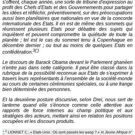
s'offrent, chaque année, une sorte de tribune d'expression au
profit des Chefs d'Etats et des Gouvernements pour partager
les idées et réfléchir, préventivement, sur des préoccupations
aussi bien planétaires que nationales en vue de la concorde
internationale des Etats. Il en est de même des sommets qui
réunissent plusieurs Etats pour débattre des sujets qui
inquiètent et peuvent compromettre la quiétude de toute la
planète ; tel est le cas du sommet tenu à Copenhague en
décembre dernier ; ou tout au moins de quelques Etats en
3
(
*
)
confédération.
Le discours de Barack Obama devant le Parlement ghanéen
n'entre pas dans cette catégorie. Il peut être classé dans la
rubrique de la possibilité reconnue aux Etats de s'exprimer à
travers leurs représentants à l'ensemble de la société-monde
au cours de certaines cérémonies spéciales, ou à une frange
bien déterminée des personnes.
Et la deuxième posture discursive, selon Drei, nous sert de
lanterne quand elle s'énonce comme celle attentive aux
rapports de force internes au champ politique et aux
stratégies des acteurs, mettant ainsi en relation les positions
occupées et les discours produits.
1
*
LIONNET C., « Etats-Unis : Où sont passés les wasp ? »
in
Jeune Afrique
n°