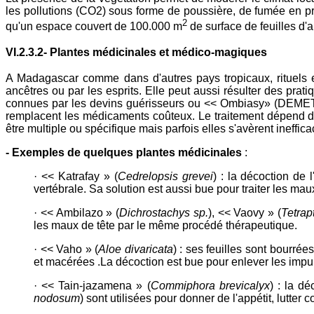
les pollutions (CO2) sous forme de poussière, de fumée en p
2
qu'un espace couvert de 100.000 m
de surface de feuilles d'
VI.2.3.2- Plantes médicinales et médico-magiques
A Madagascar comme dans d'autres pays tropicaux, rituels e
ancêtres ou par les esprits. Elle peut aussi résulter des pra
connues par les devins guérisseurs ou << Ombiasy» (DEMETTE,
remplacent les médicaments coûteux. Le traitement dépend de 
être multiple ou spécifique mais parfois elles s'avèrent ineffica
- Exemples de quelques plantes médicinales
:
· << Katrafay » (
Cedrelopsis grevei
) : la décoction de 
vertébrale. Sa solution est aussi bue pour traiter les mau
· << Ambilazo » (
Dichrostachys sp.
), << Vaovy » (
Tetrap
les maux de tête par le même procédé thérapeutique.
· << Vaho » (
Aloe divaricata
) : ses feuilles sont bourré
et macérées .La décoction est bue pour enlever les impur
· << Tain-jazamena » (
Commiphora brevicalyx
) : la d
nodosum
) sont utilisées pour donner de l'appétit, lutter co