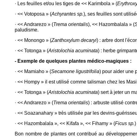
· Les feuilles et/ou les tiges de << Karimbola » (
Erythrox
· << Votoposa » (
Achyrantes sp.
), ses feuilles sont utilis
· << Andrarezo » (
Trema orientalis
), << Hazombalala » (
S
paludisme.
· << Monongo » (
Zanthoxylum decaryi
) : arbre dont l'éco
· << Totonga » (
Aristolochia acuminata
) : herbe grimpant
- Exemple de quelques plantes médico-magiques :
· << Mamiaho » (
Secamone ligustrifolia
) pour aider une
· << Hompy » il est utilisé comme talisman chez les Masi
· << Totonga » (
Aristolochia acuminata
) sert à jeter un 
· << Andrarezo » (
Trema orientalis
) : arbuste utilisé contr
· << Soazanahary » très utilisée par les devins-guérisseu
· << Hazombalala », << Kifafa », << Fihamy » (
Ficus sp.
)
Bon nombre de plantes ont contribué au développement