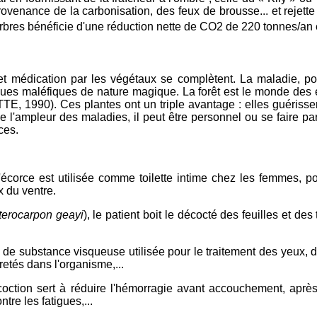
rovenance de la carbonisation, des feux de brousse... et reje
arbres bénéficie d'une réduction nette de CO2 de 220 tonnes/an
t médication par les végétaux se complètent. La maladie, pou
tiques maléfiques de nature magique. La forêt est le monde des 
 1990). Ces plantes ont un triple avantage : elles guérissent 
l'ampleur des maladies, il peut être personnel ou se faire par
ces.
l'écorce est utilisée comme toilette intime chez les femmes, po
x du ventre.
terocarpon geayi
), le patient boit le décocté des feuilles et des
es de substance visqueuse utilisée pour le traitement des yeux, 
etés dans l'organisme,...
écoction sert à réduire l'hémorragie avant accouchement, apr
ntre les fatigues,...