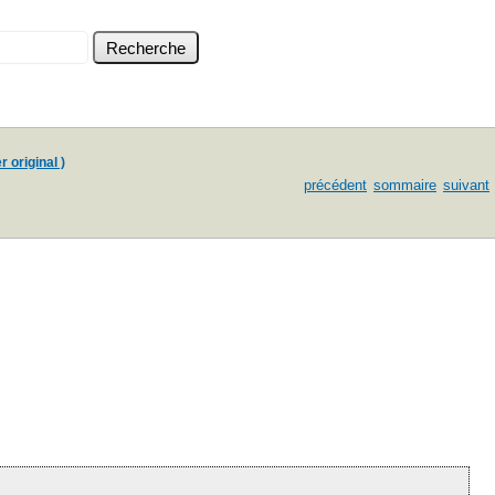
r original )
précédent
sommaire
suivant