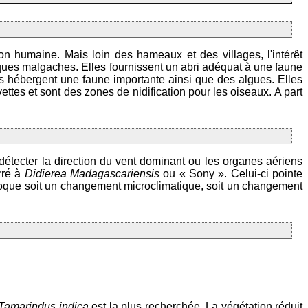
ion humaine. Mais loin des hameaux et des villages, l'intérêt
iques malgaches. Elles fournissent un abri adéquat à une faune
es hébergent une faune importante ainsi que des algues. Elles
ttes et sont des zones de nidification pour les oiseaux. A part
r détecter la direction du vent dominant ou les organes aériens
urré à
Didierea Madagascariensis
ou « Sony ». Celui-ci pointe
voque soit un changement microclimatique, soit un changement
Tamarindus indica
est la plus recherchée. La végétation réduit