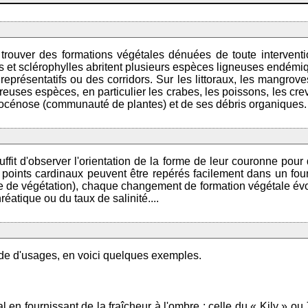
 de trouver des formations végétales dénuées de toute intervent
es et sclérophylles abritent plusieurs espèces ligneuses endém
représentatifs ou des corridors. Sur les littoraux, les mangrov
uses espèces, en particulier les crabes, les poissons, les creve
ytocénose (communauté de plantes) et de ses débris organiques.
uffit d'observer l'orientation de la forme de leur couronne pou
atre points cardinaux peuvent être repérés facilement dans un fo
aîne de végétation), chaque changement de formation végétale é
atique ou du taux de salinité....
ude d'usages, en voici quelques exemples.
 en fournissant de la fraîcheur à l'ombre ; celle du « Kily » ou