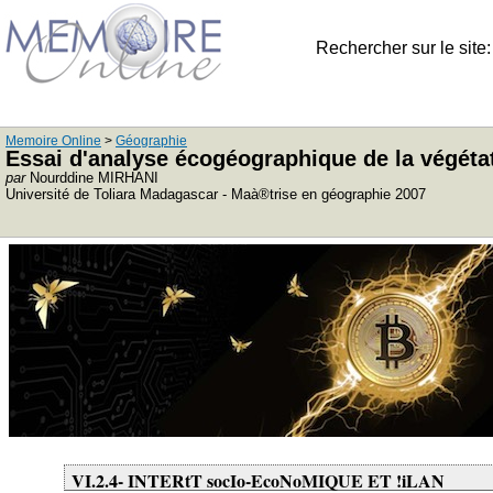
Rechercher sur le site
Memoire Online
>
Géographie
Essai d'analyse écogéographique de la végétat
par
Nourddine MIRHANI
Université de Toliara Madagascar - Maà®trise en géographie 2007
VI.2.4- INTERtT socIo-EcoNoMIQUE ET !iLAN