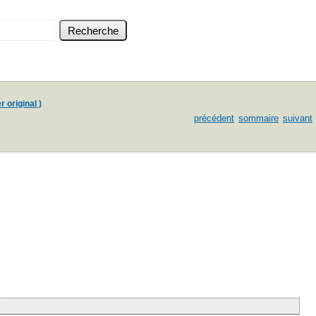
r original )
précédent
sommaire
suivant