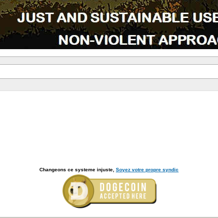
Changeons ce systeme injuste,
Soyez votre propre syndic