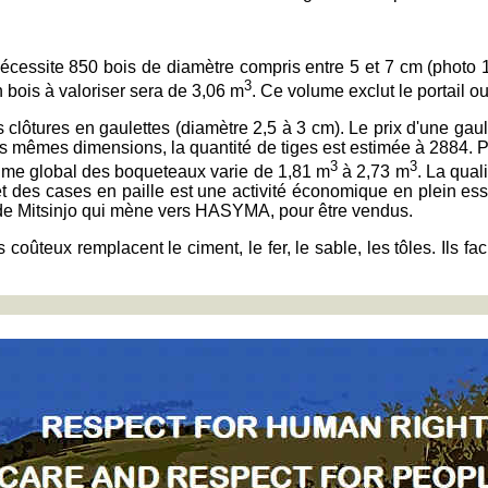
cessite 850 bois de diamètre compris entre 5 et 7 cm (photo 17
3
 bois à valoriser sera de 3,06 m
. Ce volume exclut le portail ou
es clôtures en gaulettes (diamètre 2,5 à 3 cm). Le prix d'une ga
es mêmes dimensions, la quantité de tiges est estimée à 2884. Po
3
3
ume global des boqueteaux varie de 1,81 m
à 2,73 m
. La qual
t des cases en paille est une activité économique en plein es
le de Mitsinjo qui mène vers HASYMA, pour être vendus.
oûteux remplacent le ciment, le fer, le sable, les tôles. Ils f