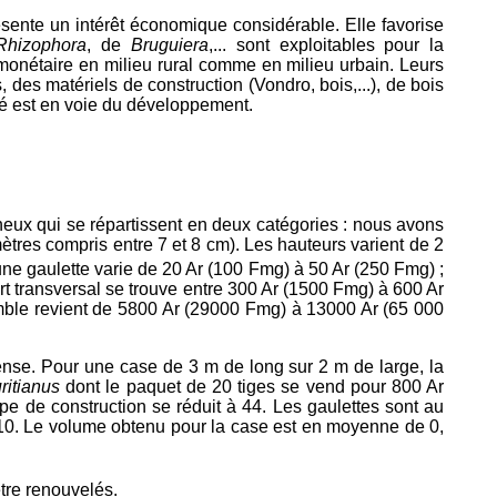
ésente un intérêt économique considérable. Elle favorise
Rhizophora
, de
Bruguiera
,... sont exploitables pour la
monétaire en milieu rural comme en milieu urbain. Leurs
des matériels de construction (Vondro, bois,...), de bois
ité est en voie du développement.
gneux qui se répartissent en deux catégories : nous avons
mètres compris entre 7 et 8 cm). Les hauteurs varient de 2
'une gaulette varie de 20 Ar (100 Fmg) à 50 Ar (250 Fmg) ;
rt transversal se trouve entre 300 Ar (1500 Fmg) à 600 Ar
ensemble revient de 5800 Ar (29000 Fmg) à 13000 Ar (65 000
ense. Pour une case de 3 m de long sur 2 m de large, la
ritianus
dont le paquet de 20 tiges se vend pour 800 Ar
ype de construction se réduit à 44. Les gaulettes sont au
e 10. Le volume obtenu pour la case est en moyenne de 0,
tre renouvelés.