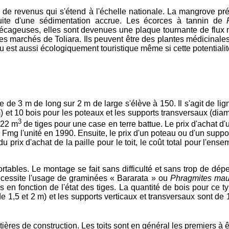
 de revenus qui s'étend à l'échelle nationale. La mangrove pr
uite d'une sédimentation accrue. Les écorces à tannin de
arécageuses, elles sont devenues une plaque tournante de flux 
 marchés de Toliara. Ils peuvent être des plantes médicinales, 
ieu est aussi écologiquement touristique même si cette potential
 de 3 m de long sur 2 m de large s'élève à 150. Il s'agit de li
) et 10 bois pour les poteaux et les supports transversaux (dia
3
,22 m
de tiges pour une case en terre battue. Le prix d'achat d
Fmg l'unité en 1990. Ensuite, le prix d'un poteau ou d'un suppo
u prix d'achat de la paille pour le toit, le coût total pour l'
tables. Le montage se fait sans difficulté et sans trop de dép
écessite l'usage de graminées « Bararata » ou
Phragmites mau
en fonction de l'état des tiges. La quantité de bois pour ce t
e 1,5 et 2 m) et les supports verticaux et transversaux sont d
ères de construction. Les toits sont en général les premiers à ê