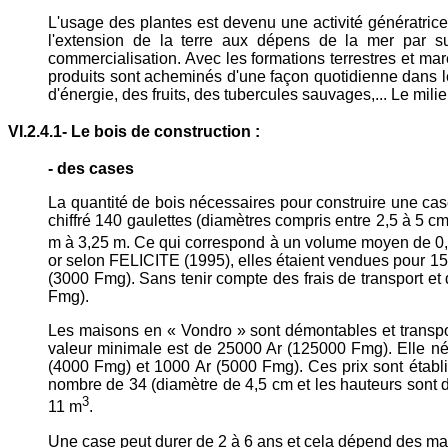
L'usage des plantes est devenu une activité génératrice
l'extension de la terre aux dépens de la mer par s
commercialisation. Avec les formations terrestres et m
produits sont acheminés d'une façon quotidienne dans les
d'énergie, des fruits, des tubercules sauvages,... Le mil
VI.2.4.1- Le bois de construction :
- des cases
La quantité de bois nécessaires pour construire une case
chiffré 140 gaulettes (diamètres compris entre 2,5 à 5 cm
m à 3,25 m. Ce qui correspond à un volume moyen de 0
or selon FELICITE (1995), elles étaient vendues pour 15 
(3000 Fmg). Sans tenir compte des frais de transport et d
Fmg).
Les maisons en « Vondro » sont démontables et transpor
valeur minimale est de 25000 Ar (125000 Fmg). Elle n
(4000 Fmg) et 1000 Ar (5000 Fmg). Ces prix sont établis 
nombre de 34 (diamètre de 4,5 cm et les hauteurs sont d
3
11 m
.
Une case peut durer de 2 à 6 ans et cela dépend des mati