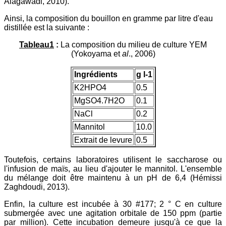
Alagawadi, 2010).
Ainsi, la composition du bouillon en gramme par litre d'eau
distillée est la suivante :
Tableau1
:
La composition du milieu de culture YEM
(Yokoyama et
al
., 2006)
Ingrédients
g l-1
K2HPO4
0.5
MgSO4.7H2O
0.1
NaCl
0.2
Mannitol
10.0
Extrait de levure
0.5
Toutefois, certains laboratoires utilisent le saccharose ou
l'infusion de maïs, au lieu d'ajouter le mannitol. L'ensemble
du mélange doit être maintenu à un pH de 6,4 (Hémissi
Zaghdoudi, 2013).
Enfin, la culture est incubée à 30 #177; 2 ° C en culture
submergée avec une agitation orbitale de 150 ppm (partie
par million). Cette incubation demeure jusqu'à ce que la