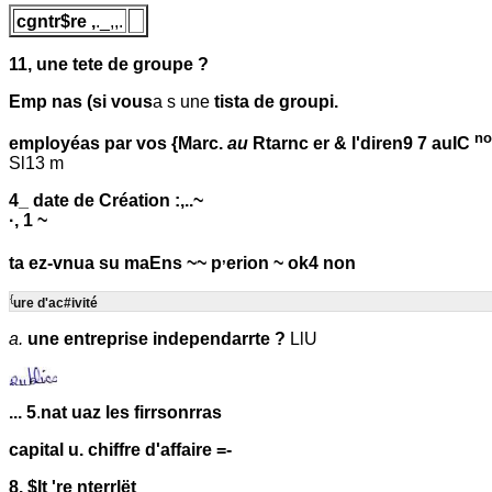
cgntr$re ,
._,,.
11, une tete de groupe ?
Emp nas (si vous
a s une
tista de groupi.
no
employéas par vos {Marc.
au
Rtarnc er & l'diren9 7 auIC
Sl13 m
4_ date de Création :,..~
·, 1 ~
,
ta ez-vnua su maEns ~~ p
erion ~ ok4 non
{
ure d'ac#ivité
a.
une entreprise independarrte ?
LlU
... 5
.
nat uaz les firrsonrras
capital u. chiffre d'affaire =-
8. $It 're nterrlët