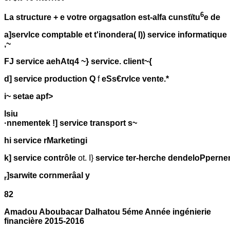
6
La structure + e votre orgagsatlon est-alfa cunstïtu
e de
a]servlce comptable et t'inondera( I)) service informatique
,~
FJ service aehAtq4 ~} service. client~{
d] service production Q
f
eSs€rvlce vente.*
i~ setae apf>
lsiu
·nnementek !] service transport s~
hi service rMarketingi
k] service contrôle
ot. I}
service ter-herche dendeloPperne
]sarwite cornmerâal y
r
82
Amadou Aboubacar Dalhatou 5éme Année ingénierie
financière 2015-2016