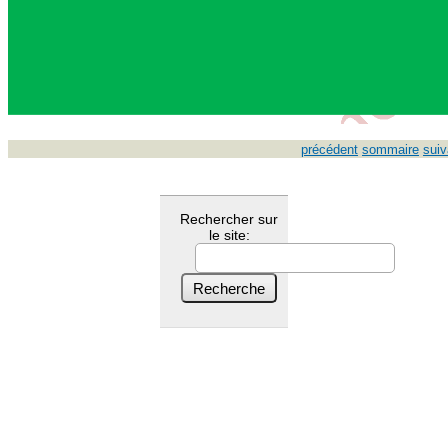
précédent
sommaire
suiv
Rechercher sur
le site: