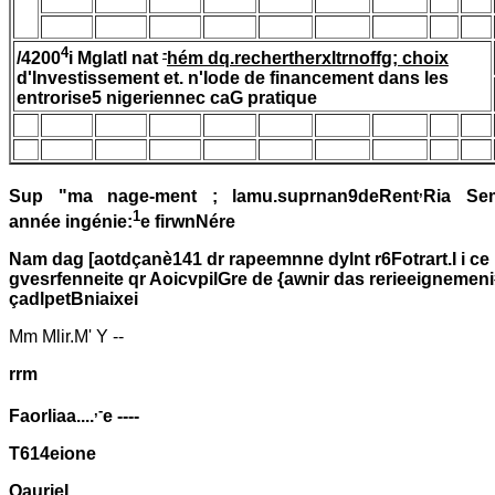
4
-
/4200
i Mglatl nat
hém dq.rechertherxltrnoffg; choix
d'Investissement et. n'Iode de financement dans les
entrorise5 nigeriennec caG pratique
,
Sup "ma nage-ment ; lamu.suprnan9deRent
Ria Se
1
année ingénie:
e firwnNére
Nam dag [aotdçanè141 dr rapeemnne dylnt r6Fotrart.I i ce
gvesrfenneite qr AoicvpilGre de {awnir das rerieeignemen
çadlpetBniaixei
Mm Mlir.M' Y --
rrm
,-
Faorliaa....
e ----
T614eione
OaurieL ...........