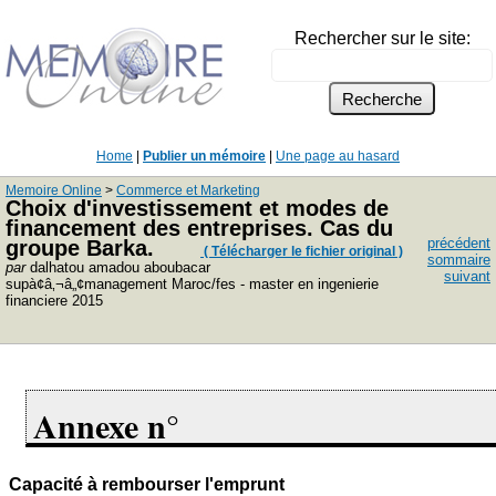
Rechercher sur le site:
Home
|
Publier un mémoire
|
Une page au hasard
Memoire Online
>
Commerce et Marketing
Choix d'investissement et modes de
financement des entreprises. Cas du
précédent
groupe Barka.
( Télécharger le fichier original )
sommaire
par
dalhatou amadou aboubacar
suivant
supà¢â‚¬â„¢management Maroc/fes - master en ingenierie
financiere 2015
Annexe n°
Capacité à rembourser l'emprunt