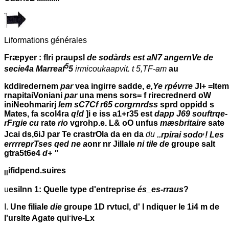
Liformations générales
Fræpyer : flri praupsl
de sodàrds est aN7 angernVe de
5
secie4a Marreaf
5
irmicoukaapvit. t 5,TF-am
au
kddiredernem
par
vea ingirre sadde,
e,Ye rpévrre
JI+ =Ite
rnapitaiVoniani
par
una mens sors= f rirecrednerd oW
iniNeohmarirj
lem sC7Cf r65 corgrnrdss
sprd oppidd s
Mates, fa scol4ra
q!d
]i e iss a1+r35 est
dapp J69 souftrqe-
rFrgie cu
rate
rio
vgrohp.e. L& oO unfus
mæsbritaire
sate
,
Jcai ds,6iJ par Te crastrOla da en da
du
..rpirai sodo
! Les
errrreprTses qed ne a
onr nr Jillale
ni tile de
groupe salt
gtra5t6e4
d+ "
ifidpend.suires
II
u
esilnn 1: Quelle type d'entreprise
és_es-rraus
?
I.
Une filiale
die
groupe 1D rvtucl, d' I ndiquer le 1i4 m de
-
I'urslte Agate qui
ive-Lx