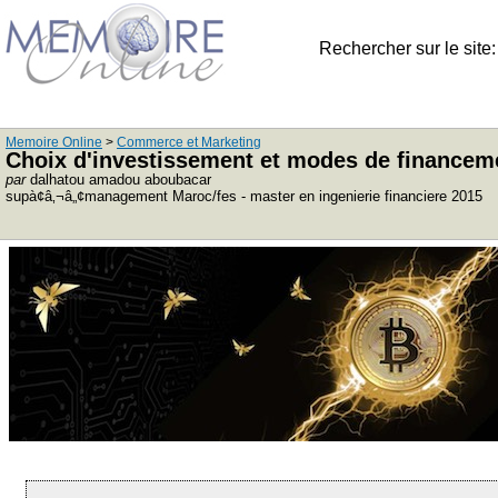
Rechercher sur le site
Memoire Online
>
Commerce et Marketing
Choix d'investissement et modes de financeme
par
dalhatou amadou aboubacar
supà¢â‚¬â„¢management Maroc/fes - master en ingenierie financiere 2015