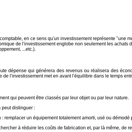
n comptable, en ce sens qu'un investissement représente "une mo
onomique de l'investissement englobe non seulement les achats
pement, ...etc.).
toute dépense qui générera des revenus ou réalisera des écono
e de l'investissement met en avant l'équilibre dans le temps entr
ment qui peuvent être classés par leur objet ou par leur nature.
 peut distinguer :
 : remplacer un équipement totalement amorti, usé ou démodé 
chercher à réduire les coûts de fabrication et, par là même, de re