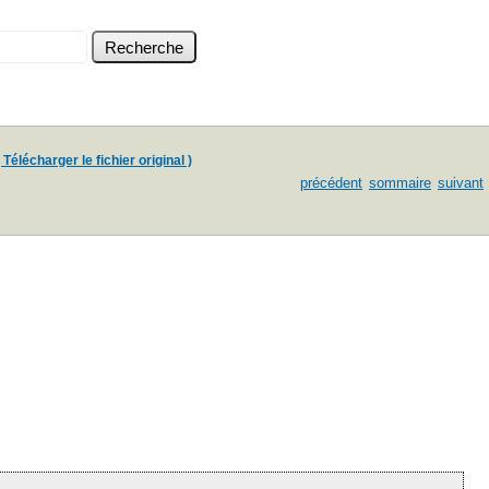
 Télécharger le fichier original )
précédent
sommaire
suivant