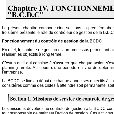
Chapitre IV. FONCTIONNE
''B.C.D.C''
Le présent chapitre comporte cinq sections, la première abor
troisième présente le rôle du contrôleur de gestion de la B.B.C,
Fonctionnement du contrôle de gestion de la BCDC
En effet, le contrôle de gestion est un processus permettant 
réaliser les objectifs à long terme.
C'estun outil qui consiste à s'assurer que chaque action s'e
planning arrêté. Au cours d'une période en vue de déterminer
l'entreprise.
La BCDC se fixe au début de chaque année ses objectifs à cour
considérés comme des cibles à atteindre soit permanente, soit
Section 1. Missions de service de contrôle de ge
Les missions dévolues au contrôle de gestion à la BCDC cons
tout responsable de maitriser l'action de gestion. Ces activité