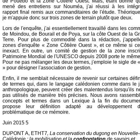
de Pouébo et la Zone Côtière Ouest. Mais, étant donné qu
mené des entretiens sur Nouméa, j'ai réussi à les intég
rapport final remis aux commanditaires de l'étude. Théoriqu
je m'appuie donc sur trois zones de terrain plutôt que deux.
Lors de l'enquête, j'ai essentiellement travaillé dans les co
de Moindou, de Bourail et de Poya, sur la côte Ouest de la G
Terre. Pour plus de commodité dans la rédaction, j'appel
zones d'enquête « Zone Côtière Ouest », et ce même si ce
inexact. En outre, un comité de gestion de la zone inscr
Patrimoine Mondial de l'UNESCO depuis 2008 porte le mêm
Pour ne pas mélanger les deux termes, j'emploie le sigle de
» pour désigner l'association de gestion.
Enfin, il me semblait nécessaire de revenir sur certaines défin
de termes qui, dans le langage calédonien comme dans le 
anthropologique, peuvent créer des malentendus lorsqu'ils n
pas utilisés de manière très précises. Nous avons rassemb
concepts et termes dans un Lexique à la fin du documen
propose leur définition adapté au développement 
problématique de ce mémoire.
Juin 2015 5
DUPONT A, ETHT7
, La conservation du dugong en Nouvelle-
Calédonie : la mobilisation et la
confrontation
de savoirs et