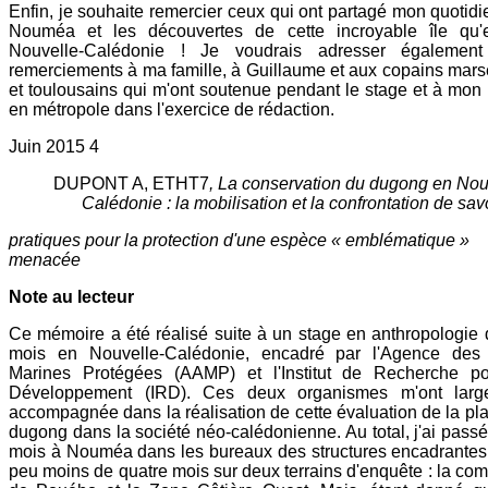
Enfin, je souhaite remercier ceux qui ont partagé mon quotidi
Nouméa et les découvertes de cette incroyable île qu'e
Nouvelle-Calédonie ! Je voudrais adresser égalemen
remerciements à ma famille, à Guillaume et aux copains marse
et toulousains qui m'ont soutenue pendant le stage et à mon 
en métropole dans l'exercice de rédaction.
Juin 2015 4
DUPONT A, ETHT7
, La conservation du dugong en Nou
Calédonie : la mobilisation et la confrontation de savo
pratiques pour la protection d'une espèce « emblématique »
menacée
Note au lecteur
Ce mémoire a été réalisé suite à un stage en anthropologie 
mois en Nouvelle-Calédonie, encadré par l'Agence des 
Marines Protégées (AAMP) et l'Institut de Recherche po
Développement (IRD). Ces deux organismes m'ont larg
accompagnée dans la réalisation de cette évaluation de la pl
dugong dans la société néo-calédonienne. Au total, j'ai pass
mois à Nouméa dans les bureaux des structures encadrantes
peu moins de quatre mois sur deux terrains d'enquête : la c