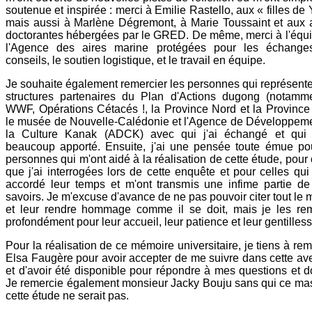
soutenue et inspirée : merci à Emilie Rastello, aux « filles de 
mais aussi à Marlène Dégremont, à Marie Toussaint et aux 
doctorantes hébergées par le GRED. De même, merci à l'équ
l'Agence des aires marine protégées pour les échanges
conseils, le soutien logistique, et le travail en équipe.
Je souhaite également remercier les personnes qui représente
structures partenaires du Plan d'Actions dugong (notamm
WWF, Opérations Cétacés !, la Province Nord et la Province
le musée de Nouvelle-Calédonie et l'Agence de Développem
la Culture Kanak (ADCK) avec qui j'ai échangé et qui 
beaucoup apporté. Ensuite, j'ai une pensée toute émue po
personnes qui m'ont aidé à la réalisation de cette étude, pour 
que j'ai interrogées lors de cette enquête et pour celles qui
accordé leur temps et m'ont transmis une infime partie de
savoirs. Je m'excuse d'avance de ne pas pouvoir citer tout le
et leur rendre hommage comme il se doit, mais je les re
profondément pour leur accueil, leur patience et leur gentilless
Pour la réalisation de ce mémoire universitaire, je tiens à rem
Elsa Faugère pour avoir accepter de me suivre dans cette av
et d'avoir été disponible pour répondre à mes questions et d
Je remercie également monsieur Jacky Bouju sans qui ce mas
cette étude ne serait pas.