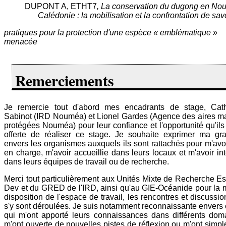
DUPONT A, ETHT7
, La conservation du dugong en Nou
Calédonie : la mobilisation et la confrontation de savo
pratiques pour la protection d'une espèce « emblématique »
menacée
Remerciements
Je remercie tout d'abord mes encadrants de stage, Cath
Sabinot (IRD Nouméa) et Lionel Gardes (Agence des aires m
protégées Nouméa) pour leur confiance et l'opportunité qu'ils
offerte de réaliser ce stage. Je souhaite exprimer ma gra
envers les organismes auxquels ils sont rattachés pour m'avoi
en charge, m'avoir accueillie dans leurs locaux et m'avoir in
dans leurs équipes de travail ou de recherche.
Merci tout particulièrement aux Unités Mixte de Recherche E
Dev et du GRED de l'IRD, ainsi qu'au GIE-Océanide pour la 
disposition de l'espace de travail, les rencontres et discussio
s'y sont déroulées. Je suis notamment reconnaissante envers 
qui m'ont apporté leurs connaissances dans différents dom
m'ont ouverte de nouvelles pistes de réflexion ou m'ont simp