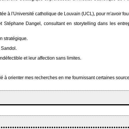
e à l'Université catholique de Louvain (UCL), pour m'avoir fourni
 et Stéphane Dangel, consultant en storytelling dans les entr
on stratégique.
s Sandol.
éfectible et leur affection sans limites.
é à orienter mes recherches en me fournissant certaines sources,
...................................................