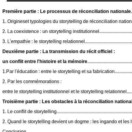
Première partie : Le processus de réconciliation nationale
1. Origineset typologies du storytelling de réconciliation nationale ...
2. La coexistence : un storytelling institutionnel...............................
3. L'empathie : le storytelling relationnel..........................................
Deuxième partie : La transmission du récit officiel :
un conflit entre l'histoire et la mémoire
...................................
1.Par l'éducation : entre le storytelling et sa fabrication....................
2. Par les commémorations :
entre le storytelling institutionnel et le storytelling relationnel...........
Troisième partie : Les obstacles à la réconciliation nationa
1. Le conflit de storytelling..............................................................
2. Quand le storytelling devient un dogme : les ingando et les loi
Conclusion.......................................................................................