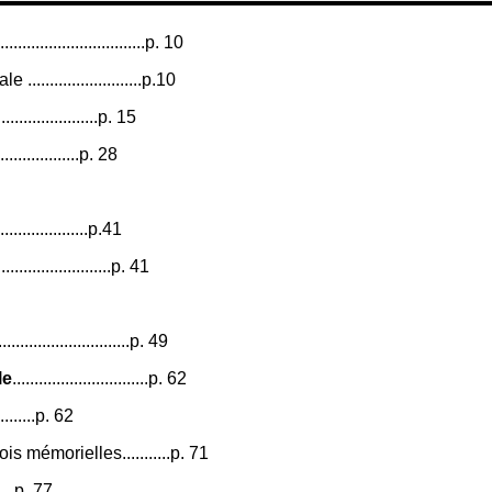
..................................p. 10
.......................p.10
...................p. 15
................p. 28
.......................p.41
....................p. 41
.......................p. 49
le
...............................p. 62
..........p. 62
s mémorielles...........p. 71
......p. 77