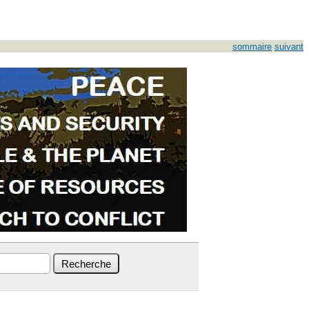
sommaire
suivant