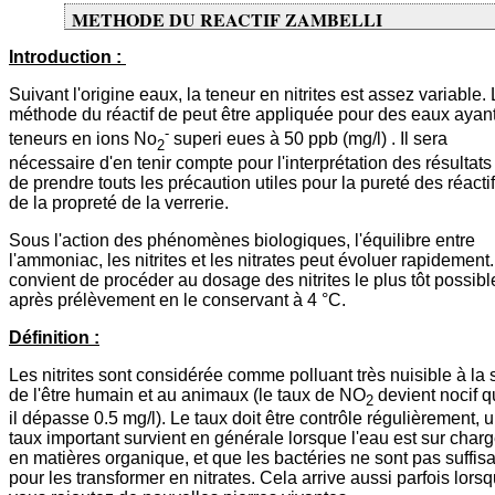
METHODE DU REACTIF ZAMBELLI
Introduction :
Suivant l'origine eaux, la teneur en nitrites est assez variable.
méthode du réactif de peut être appliquée pour des eaux ayan
-
teneurs en ions No
superi eues à 50 ppb (mg/l) . Il sera
2
nécessaire d'en tenir compte pour l'interprétation des résultats
de prendre touts les précaution utiles pour la pureté des réactif
de la propreté de la verrerie.
Sous l'action des phénomènes biologiques, l'équilibre entre
l'ammoniac, les nitrites et les nitrates peut évoluer rapidement. 
convient de procéder au dosage des nitrites le plus tôt possibl
après prélèvement en le conservant à 4 °C.
Définition :
Les nitrites sont considérée comme polluant très nuisible à la 
de l'être humain et au animaux (le taux de NO
devient nocif 
2
il dépasse 0.5 mg/l). Le taux doit être contrôle régulièrement, 
taux important survient en générale lorsque l'eau est sur char
en matières organique, et que les bactéries ne sont pas suffis
pour les transformer en nitrates. Cela arrive aussi parfois lors