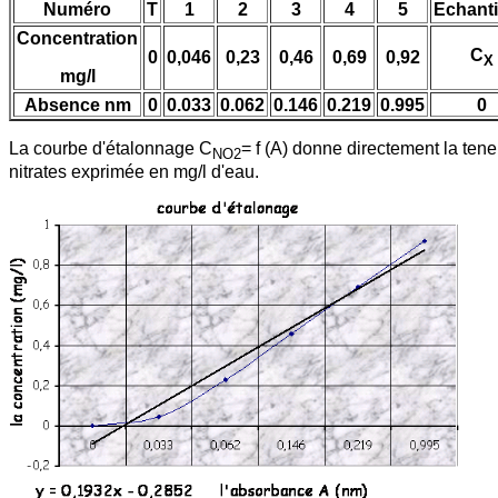
Numéro
T
1
2
3
4
5
Echanti
Concentration
C
0
0,046
0,23
0,46
0,69
0,92
X
mg/l
Absence nm
0
0.033
0.062
0.146
0.219
0.995
0
La courbe d'étalonnage C
= f (A) donne directement la tene
NO2
nitrates exprimée en mg/l d'eau.