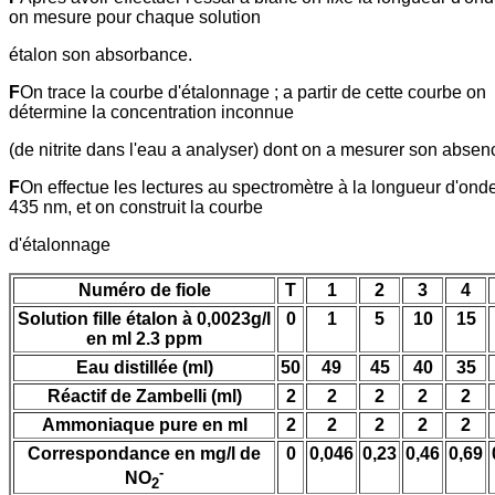
on mesure pour chaque solution
étalon son absorbance.
F
On trace la courbe d'étalonnage ; a partir de cette courbe on
détermine la concentration inconnue
(de nitrite dans l'eau a analyser) dont on a mesurer son absen
F
On effectue les lectures au spectromètre à la longueur d'ond
435 nm, et on construit la courbe
d'étalonnage
Numéro de fiole
T
1
2
3
4
Solution fille étalon à 0,0023g/l
0
1
5
10
15
en ml 2.3 ppm
Eau distillée (ml)
50
49
45
40
35
Réactif de Zambelli (ml)
2
2
2
2
2
Ammoniaque pure en ml
2
2
2
2
2
Correspondance en mg/l de
0
0,046
0,23
0,46
0,69
-
NO
2