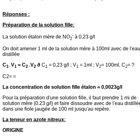
Réponses :
Préparation de la solution fille:
-
La solution étalon mère de NO
à 0,23 g/l
2
On doit amener 1 ml de la solution mère à 100ml avec de l'ea
distillée
C
. V
= C
.V
ð
C
= 0,23 g/l ; V
= 1ml ; V
= 100ml, C
= ?
1
1
2
2
1
1
2
2
C2= =
La concentration de solution fille étalon = 0,0023g/l
Pour la préparation d'une solution fille, il faut prendre 1 mi de
solution mère (0.23 g/l) et faire dissoudre avec de l'eau distillé
dans une fiole jaugée de 100 ml jusqu'au repère.
La teneur en azote nitreux:
ORIGINE