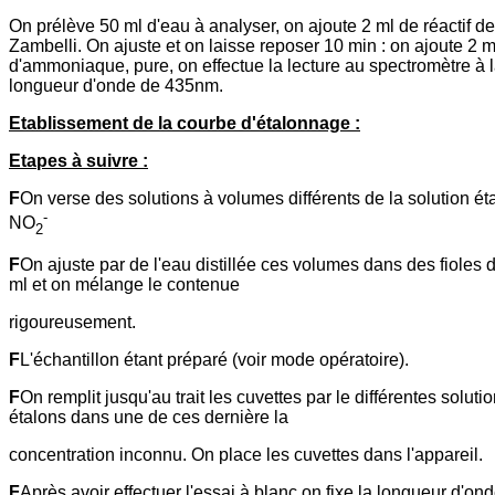
On prélève 50 ml d'eau à analyser, on ajoute 2 ml de réactif de
Zambelli. On ajuste et on laisse reposer 10 min : on ajoute 2 m
d'ammoniaque, pure, on effectue la lecture au spectromètre à 
longueur d'onde de 435nm.
Etablissement de la courbe d'étalonnage :
Etapes à suivre :
F
On verse des solutions à volumes différents de la solution ét
-
NO
2
F
On ajuste par de l'eau distillée ces volumes dans des fioles 
ml et on mélange le contenue
rigoureusement.
F
L'échantillon étant préparé (voir mode opératoire).
F
On remplit jusqu'au trait les cuvettes par le différentes soluti
étalons dans une de ces dernière la
concentration inconnu. On place les cuvettes dans l'appareil.
F
Après avoir effectuer l'essai à blanc on fixe la longueur d'ond