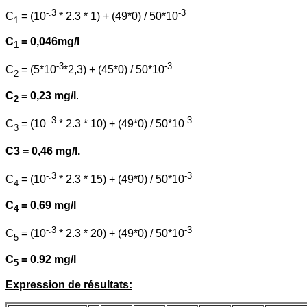
-.3
-3
C
= (10
* 2.3 * 1) + (49*0) / 50*10
1
C
= 0,046mg/l
1
-3
-3
C
= (5*10
*2,3) + (45*0) / 50*10
2
C
= 0,23 mg/l
.
2
-.3
-3
C
= (10
* 2.3 * 10) + (49*0) / 50*10
3
C3 = 0,46 mg/l.
-.3
-3
C
= (10
* 2.3 * 15) + (49*0) / 50*10
4
C
= 0,69 mg/l
4
-.3
-3
C
= (10
* 2.3 * 20) + (49*0) / 50*10
5
C
= 0.92 mg/l
5
Expression de résultats: