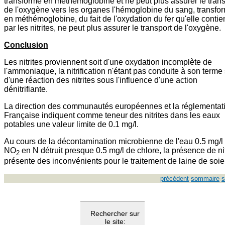
transforme en méthémoglobine et ne peut plus assurer le trans
de l'oxygène vers les organes l'hémoglobine du sang, transfo
en méthémoglobine, du fait de l'oxydation du fer qu'elle contie
par les nitrites, ne peut plus assurer le transport de l'oxygène.
Conclusion
Les nitrites proviennent soit d'une oxydation incomplète de
l'ammoniaque, la nitrification n'étant pas conduite à son terme 
d'une réaction des nitrites sous l'influence d'une action
dénitrifiante.
La direction des communautés européennes et la réglementat
Française indiquent comme teneur des nitrites dans les eaux
potables une valeur limite de 0.1 mg/l.
Au cours de la décontamination microbienne de l'eau 0.5 mg/l
NO
en N détruit presque 0.5 mg/l de chlore, la présence de nit
2
présente des inconvénients pour le traitement de laine de soie
précédent
sommaire
s
Rechercher sur
le site: