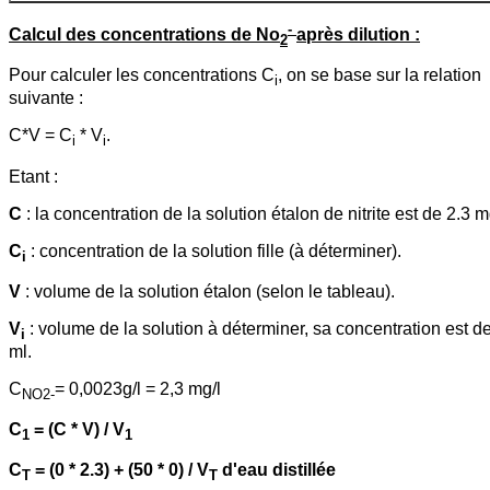
-
Calcul des concentrations de No
après dilution :
2
Pour calculer les concentrations C
, on se base sur la relation
i
suivante :
C*V = C
* V
.
i
i
Etant :
C
: la concentration de la solution étalon de nitrite est de 2.3 m
C
: concentration de la solution fille (à déterminer).
i
V
: volume de la solution étalon (selon le tableau).
V
: volume de la solution à déterminer, sa concentration est d
i
ml.
C
= 0,0023g/l = 2,3 mg/l
NO2-
C
= (C * V) / V
1
1
C
= (0 * 2.3) + (50 * 0) / V
d'eau distillée
T
T