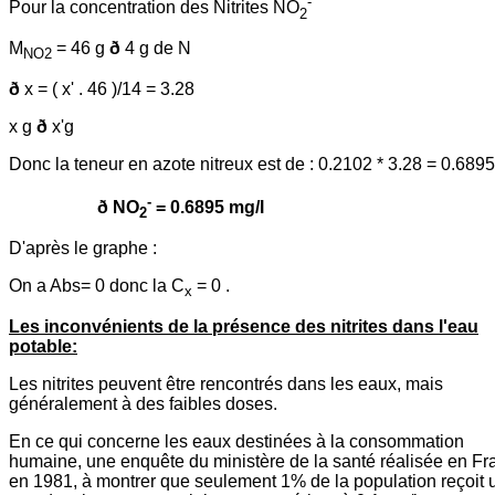
-
Pour la concentration des Nitrites NO
2
M
= 46 g
ð
4 g de N
NO2
ð
x = ( x' . 46 )/14 = 3.28
x g
ð
x'g
Donc la teneur en azote nitreux est de : 0.2102 * 3.28 = 0.6895
-
ð NO
= 0.6895 mg/l
2
D'après le graphe :
On a Abs= 0 donc la C
= 0 .
x
Les inconvénients de la présence des nitrites dans l'eau
potable:
Les nitrites peuvent être rencontrés dans les eaux, mais
généralement à des faibles doses.
En ce qui concerne les eaux destinées à la consommation
humaine, une enquête du ministère de la santé réalisée en Fr
en 1981, à montrer que seulement 1% de la population reçoit 