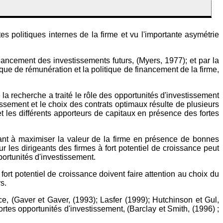
es politiques internes de la firme et vu l'importante asymétrie
nancement des investissements futurs, (Myers, 1977); et par la
itique de rémunération et la politique de financement de la firme,
 la recherche a traité le rôle des opportunités d'investissement
tissement et le choix des contrats optimaux résulte de plusieurs
 et les différents apporteurs de capitaux en présence des fortes
nt à maximiser la valeur de la firme en présence de bonnes
r les dirigeants des firmes à fort potentiel de croissance peut
portunités d'investissement.
fort potentiel de croissance doivent faire attention au choix du
s.
e, (Gaver et Gaver, (1993); Lasfer (1999); Hutchinson et Gul,
ortes opportunités d'investissement, (Barclay et Smith, (1996) ;