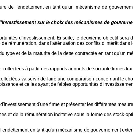
ructure de l'endettement en tant qu'un mécanisme de gouverne
d'investissement sur le choix des mécanismes de gouverneme
pportunités d'investissement. Ensuite, le deuxième objectif ser
 de rémunération, dans l'atténuation des conflits d'intérêt dans l
oix du type et de la maturité de la dette contractée en tant qu'
collectées à partir des rapports annuels de soixante firmes fra
s collectées va servir de faire une comparaison concernant le c
croissance et celles ayant de faibles opportunités d'investissemen
és d'investissement d'une firme et présenter les différentes mesu
nes et de la rémunération incitative sous la forme des stock-opti
 de l'endettement en tant qu'un mécanisme de gouvernement exte