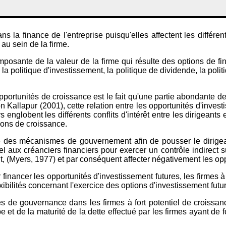
s la finance de l'entreprise puisqu'elles affectent les différent
au sein de la firme.
omposante de la valeur de la firme qui résulte des options de fi
is la politique d'investissement, la politique de dividende, la pol
opportunités de croissance est le fait qu'une partie abondante de
n Kallapur (2001), cette relation entre les opportunités d'inves
s englobent les différents conflits d'intérêt entre les dirigeants
ions de croissance.
ce des mécanismes de gouvernement afin de pousser le dirigea
el aux créanciers financiers pour exercer un contrôle indirect su
t, (Myers, 1977) et par conséquent affecter négativement les op
 financer les opportunités d'investissement futures, les firmes à 
exibilités concernant l'exercice des options d'investissement futur
es de gouvernance dans les firmes à fort potentiel de croissanc
e et de la maturité de la dette effectué par les firmes ayant de f