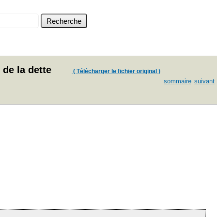
de la dette
( Télécharger le fichier original )
sommaire
suivant