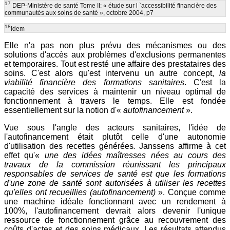
17
DEP-Ministère de santé Tome II: « étude sur l `accessibilité financière des
communautés aux soins de santé », octobre 2004, p7
18
Idem
Elle n'a pas non plus prévu des mécanismes ou des
solutions d'accès aux problèmes d'exclusions permanentes
et temporaires. Tout est resté une affaire des prestataires des
soins. C'est alors qu'est intervenu un autre concept,
la
viabilité financière des formations sanitaires
. C'est la
capacité des services à maintenir un niveau optimal de
fonctionnement à travers le temps. Elle est fondée
essentiellement sur la notion d'«
autofinancement
».
Vue sous l'angle des acteurs sanitaires, l'idée de
l'autofinancement était plutôt celle d'une autonomie
d'utilisation des recettes générées
.
Janssens affirme à cet
effet qu'«
une des idées maîtresses nées au cours des
travaux de la commission réunissant les principaux
responsables de services de santé est que les formations
d'une zone de santé sont autorisées à utiliser les recettes
qu'elles ont recueillies (autofinancement)
». Conçue comme
une machine idéale fonctionnant avec un rendement à
100%, l'autofinancement devrait alors devenir l'unique
ressource de fonctionnement grâce au recouvrement des
coûts d'actes et des soins médicaux. Les résultats attendus