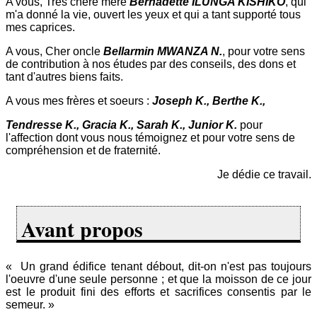
A vous, Très chère mère
Bernadette ILUNGA KISHIKO
, qui
m'a donné la vie, ouvert les yeux et qui a tant supporté tous
mes caprices.
A vous, Cher oncle
Bellarmin MWANZA N.
, pour votre sens
de contribution à nos études par des conseils, des dons et
tant d'autres biens faits.
A vous mes frères et soeurs :
Joseph K., Berthe K.,
Tendresse K., Gracia K., Sarah K., Junior K.
pour
l'affection dont vous nous témoignez et pour votre sens de
compréhension et de fraternité.
Je dédie ce travail.
Avant propos
« Un grand édifice tenant débout, dit-on n'est pas toujours
l'oeuvre d'une seule personne ; et que la moisson de ce jour
est le produit fini des efforts et sacrifices consentis par le
semeur. »