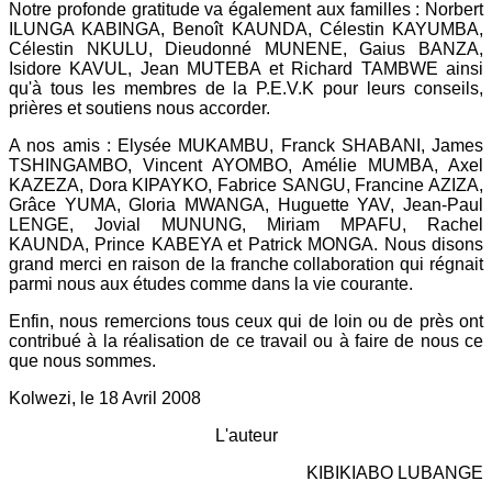
Notre profonde gratitude va également aux familles : Norbert
ILUNGA KABINGA, Benoît KAUNDA, Célestin KAYUMBA,
Célestin NKULU, Dieudonné MUNENE, Gaius BANZA,
Isidore KAVUL, Jean MUTEBA et Richard TAMBWE ainsi
qu'à tous les membres de la P.E.V.K pour leurs conseils,
prières et soutiens nous accorder.
A nos amis : Elysée MUKAMBU, Franck SHABANI, James
TSHINGAMBO, Vincent AYOMBO, Amélie MUMBA, Axel
KAZEZA, Dora KIPAYKO, Fabrice SANGU, Francine AZIZA,
Grâce YUMA, Gloria MWANGA, Huguette YAV, Jean-Paul
LENGE, Jovial MUNUNG, Miriam MPAFU, Rachel
KAUNDA, Prince KABEYA et Patrick MONGA. Nous disons
grand merci en raison de la franche collaboration qui régnait
parmi nous aux études comme dans la vie courante.
Enfin, nous remercions tous ceux qui de loin ou de près ont
contribué à la réalisation de ce travail ou à faire de nous ce
que nous sommes.
Kolwezi, le 18 Avril 2008
L'auteur
KIBIKIABO LUBANGE