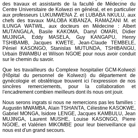
des travaux et assistants de la faculté de Médecine du
Centre Universitaire de Kolwezi en général, et en particulier
aux professeurs LUKUMWENA Z. et LUBABA NKULU, aux
chefs des travaux MALOBA KIBANZA, RAMAZANI M. et
ILUNGA WATWIL, aux docteurs en Médecine : Albert
MUTANGALA, Basile KAKOMA, Darryl OMARI, Didier
MUJINGA, Eddy MASELA, Guy KANGAPU, Henry
TSHIBAMB, Jacques KWETE, Jean-Claude TEMBELE,
Péniel KASONGO, Stanislas MUTUNDA, TSHIBANGU,
Urbain BWAMBU et Wilson NGOIE pour nous avoir conduit
sur le chemin du savoir.
Que les travailleurs du Complexe hospitalier GCM-Kolwezi
(Hôpital du personnel de Kolwezi) du département de
gynécologie et obstétrique trouvent ici l'expression de nos
sincères remerciements, pour la collaboration et
l'encadrement combien meilleurs dont ils nous ont jouir.
Nous serons ingrats si nous ne remercions pas les familles :
Augustin MWAMBA, Alain TSHANTA, Célestine KASOKWE,
Gabriel MONGA, Isidore LENGE, Jacques KAMBULU, Jean
MUJINGA, Laurent MUSHE, Louise KASONGO, Pierre
NGOIE, et Valérien MIKOMBE pour leur bienveillance qui
nous est d'un grand secours.