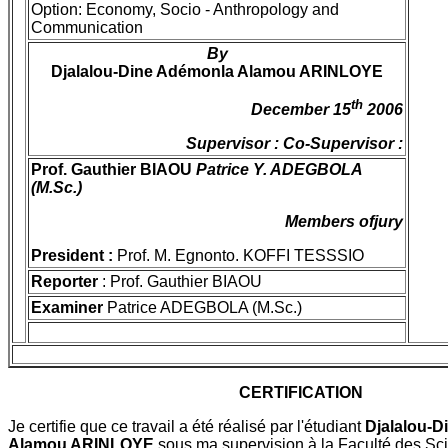
Option: Economy, Socio - Anthropology and
Communication
By
Djalalou-Dine Adémonla Alamou ARINLOYE
th
December 15
2006
Supervisor : Co-Supervisor :
Prof. Gauthier BIAOU
Patrice Y. ADEGBOLA
(M.Sc.)
Members ofjury
President :
Prof. M. Egnonto. KOFFI TESSSIO
Reporter
: Prof. Gauthier BIAOU
Examiner
Patrice ADEGBOLA (M.Sc.)
CERTIFICATION
Je certifie que ce travail a été réalisé par l'étudiant
Djalalou-
Alamou ARINLOYE
sous ma supervision à la Faculté des Sc