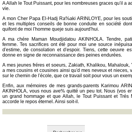
A Allah le Tout Puissant, pour les nombreuses graces qu'il a
vie.
A mon Cher Papa El-Hadj Ra%aki ARINLOYE, pour les soutie
et les multiples conseils de bonne conduite en société dont 
quifont de moi l'homme queje suis aujourd'hui.
A ma chére Maman Moudjidatou AKINHOLA. Tendre, patie
femme. Tes sacrifices ont été pour moi une source inépuis
d'estime, de consolation et d'espoir. Tiens, cette oeuvre es
donne en signe de reconnaissance des peines endurées.
A mes jeunes fréres et soeurs, Zakiath, Khalikou, Mahalouk,
a mes cousins et cousines ainsi qu'd mes neveux et nieces, v
sur le chemin de l'école, que ce travail soit pour vous un exem
Enfin, aux mémoires de mes grands-parents Karimou ARI
AKINHOLA, vous nous ave% quitté un peu tot. Nous (vos en
un grand hommage et que Allah, le Tout Puissant et Trés M
accorde le repos éternel. Ainsi soit-il.