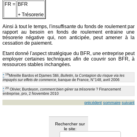
FR =
BFR
+ Trésorerie
Ainsi à tout le temps, l'insuffisante du fonds de roulement par
rapport au besoin en fonds de roulement entraine une
trésorerie négative qui, non anticipée, peut amener à la
cessation de paiement.
Etant donné l'aspect stratégique du BFR, une entreprise peut
employer certaines techniques afin de couvrir son BFR, à
ressources stables inchangées.
19
*
Mireille Bardos et Djames Stili,
Bulletin, la Contagion du risque via les
impayés sur effets de commerce,
banque de France
,
N°148, avril 2006
20
*
Olivier, Burdeyon,
comment bien gérer sa trésorerie
? Financement
entreprise, pro, 2 Novembre 2010
précédent
sommaire
suivant
Rechercher sur
le site: