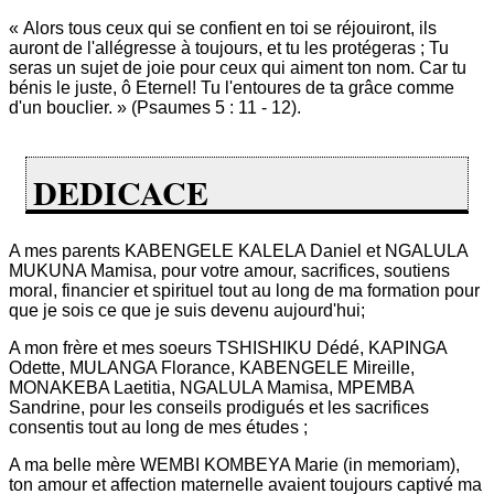
« Alors tous ceux qui se confient en toi se réjouiront, ils
auront de l'allégresse à toujours, et tu les protégeras ; Tu
seras un sujet de joie pour ceux qui aiment ton nom. Car tu
bénis le juste, ô Eternel! Tu l'entoures de ta grâce comme
d'un bouclier. » (Psaumes 5 : 11 - 12).
DEDICACE
A mes parents KABENGELE KALELA Daniel et NGALULA
MUKUNA Mamisa, pour votre amour, sacrifices, soutiens
moral, financier et spirituel tout au long de ma formation pour
que je sois ce que je suis devenu aujourd'hui;
A mon frère et mes soeurs TSHISHIKU Dédé, KAPINGA
Odette, MULANGA Florance, KABENGELE Mireille,
MONAKEBA Laetitia, NGALULA Mamisa, MPEMBA
Sandrine, pour les conseils prodigués et les sacrifices
consentis tout au long de mes études ;
A ma belle mère WEMBI KOMBEYA Marie (in memoriam),
ton amour et affection maternelle avaient toujours captivé ma