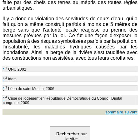
faite par des chefs des terres au mépris des toutes règles
urbanistiques.
Il y a donc eu violation des servitudes de cours d'eau, qui a
fait qu'on a même construit parfois à moins de 5 mètres de
berge sans que l'autorité locale réagisse ou prenne des
mesures prévues par la loi. Ce fut une façon d'exposer la
population à des risques symbolisées parfois par la pollution,
l'insalubrité, les maladies hydriques causées par les
inondations. Ainsi la berge de la rivière s'est taudifiée avec
des constructions non assistées, avec tous leurs corollaires.
1
*
ONU 2002
2
*
Idem
3
*
Léon de saint Moulin, 2006
4
*
Crise de logement en République Démocratique du Congo ; Digital
congo.net 2009
sommaire
suivant
Rechercher sur
le site: