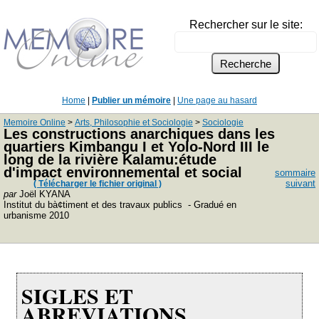
Rechercher sur le site:
Home
|
Publier un mémoire
|
Une page au hasard
Memoire Online
>
Arts, Philosophie et Sociologie
>
Sociologie
Les constructions anarchiques dans les
quartiers Kimbangu I et Yolo-Nord III le
long de la rivière Kalamu:étude
d'impact environnemental et social
sommaire
suivant
( Télécharger le fichier original )
par
Joël KYANA
Institut du bà¢timent et des travaux publics - Gradué en
urbanisme 2010
SIGLES ET
ABREVIATIONS